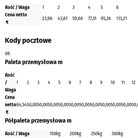
Ilość / Waga
1
2
3
4
5
6
Cena netto
23,96
43,81
59,66
77,51
95,36
113,21
€
Kody pocztowe
08
Paleta przemysłowa m
Ilość
/
1
2
3
4
5
6
7
8
9
10
11
12
Waga
Cena
netto
84,54
50,00
50,00
50,00
50,00
50,00
50,00
50,00
50,00
50,00
50,00
50,
€
Półpaleta przemysłowa m
Ilość / Waga
150kg
200kg
250kg
300kg