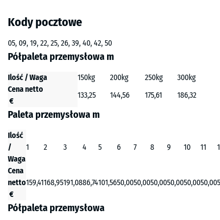
Kody pocztowe
05, 09, 19, 22, 25, 26, 39, 40, 42, 50
Półpaleta przemysłowa m
Ilość / Waga
150kg
200kg
250kg
300kg
Cena netto
133,25
144,56
175,61
186,32
€
Paleta przemysłowa m
Ilość
/
1
2
3
4
5
6
7
8
9
10
11
Waga
Cena
netto
159,41
168,95
191,08
86,74
101,56
50,00
50,00
50,00
50,00
50,00
50,00
€
Półpaleta przemysłowa