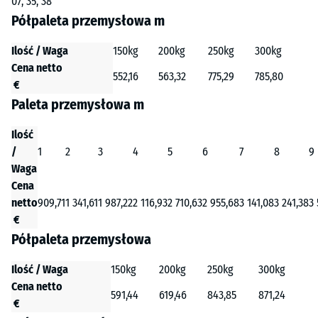
07, 35, 38
Półpaleta przemysłowa m
Ilość / Waga
150kg
200kg
250kg
300kg
Cena netto
552,16
563,32
775,29
785,80
€
Paleta przemysłowa m
Ilość
/
1
2
3
4
5
6
7
8
9
Waga
Cena
netto
909,71
1 341,61
1 987,22
2 116,93
2 710,63
2 955,68
3 141,08
3 241,38
3 
€
Półpaleta przemysłowa
Ilość / Waga
150kg
200kg
250kg
300kg
Cena netto
591,44
619,46
843,85
871,24
€