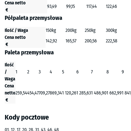
Cena netto
93,49
99,15
117,44
122,46
€
Półpaleta przemysłowa
Ilość / Waga
150kg
200kg
250kg
300kg
Cena netto
142,92
165,57
200,56
222,58
€
Paleta przemysłowa
Ilość
/
1
2
3
4
5
6
7
8
9
Waga
Cena
netto
259,54
454,47
709,27
869,34
1 120,26
1 285,63
1 486,90
1 662,99
1 841
€
Kody pocztowe
01, 12, 17, 20, 28, 31, 43, 46, 48