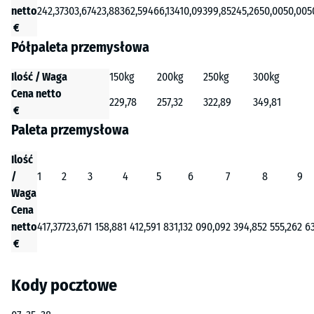
netto
242,37
303,67
423,88
362,59
466,13
410,09
399,85
245,26
50,00
50,00
5
€
Półpaleta przemysłowa
Ilość / Waga
150kg
200kg
250kg
300kg
Cena netto
229,78
257,32
322,89
349,81
€
Paleta przemysłowa
Ilość
/
1
2
3
4
5
6
7
8
9
Waga
Cena
netto
417,37
723,67
1 158,88
1 412,59
1 831,13
2 090,09
2 394,85
2 555,26
2 6
€
Kody pocztowe