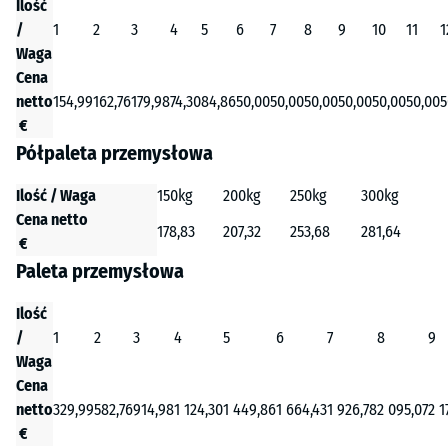
Ilość
/
1
2
3
4
5
6
7
8
9
10
11
1
Waga
Cena
netto
154,99
162,76
179,98
74,30
84,86
50,00
50,00
50,00
50,00
50,00
50,00
5
€
Półpaleta przemysłowa
Ilość / Waga
150kg
200kg
250kg
300kg
Cena netto
178,83
207,32
253,68
281,64
€
Paleta przemysłowa
Ilość
/
1
2
3
4
5
6
7
8
9
Waga
Cena
netto
329,99
582,76
914,98
1 124,30
1 449,86
1 664,43
1 926,78
2 095,07
2 1
€