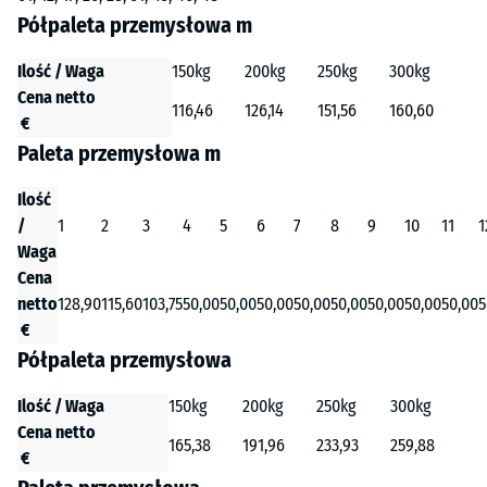
Półpaleta przemysłowa m
Ilość / Waga
150kg
200kg
250kg
300kg
Cena netto
116,46
126,14
151,56
160,60
€
Paleta przemysłowa m
Ilość
/
1
2
3
4
5
6
7
8
9
10
11
1
Waga
Cena
netto
128,90
115,60
103,75
50,00
50,00
50,00
50,00
50,00
50,00
50,00
50,00
5
€
Półpaleta przemysłowa
Ilość / Waga
150kg
200kg
250kg
300kg
Cena netto
165,38
191,96
233,93
259,88
€