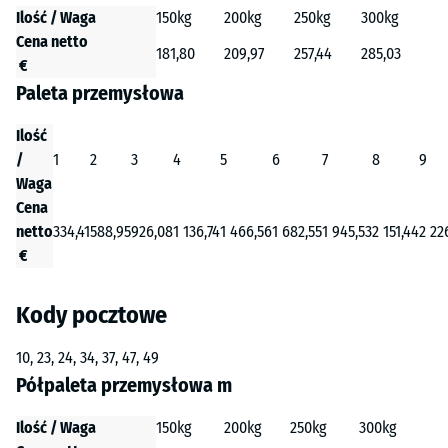
Ilość / Waga
150kg
200kg
250kg
300kg
Cena netto
181,80
209,97
257,44
285,03
€
Paleta przemysłowa
Ilość
/
1
2
3
4
5
6
7
8
9
Waga
Cena
netto
334,41
588,95
926,08
1 136,74
1 466,56
1 682,55
1 945,53
2 151,44
2 22
€
Kody pocztowe
10, 23, 24, 34, 37, 47, 49
Półpaleta przemysłowa m
Ilość / Waga
150kg
200kg
250kg
300kg