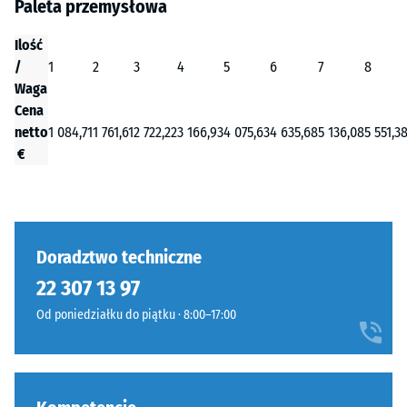
Paleta przemysłowa
Ilość
/
1
2
3
4
5
6
7
8
Waga
Cena
netto
1 084,71
1 761,61
2 722,22
3 166,93
4 075,63
4 635,68
5 136,08
5 551,3
€
Doradztwo techniczne
22 307 13 97
Od poniedziałku do piątku · 8:00–17:00