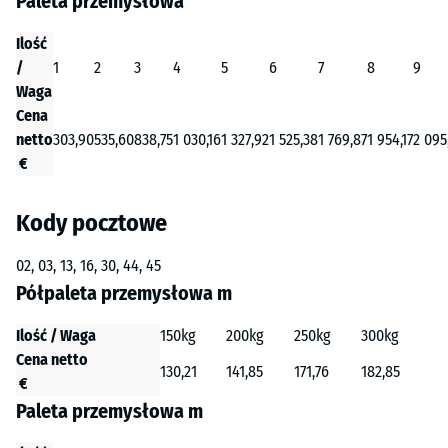
Paleta przemysłowa
Ilość
/
1
2
3
4
5
6
7
8
9
Waga
Cena
netto
303,90
535,60
838,75
1 030,16
1 327,92
1 525,38
1 769,87
1 954,17
2 095
€
Kody pocztowe
02, 03, 13, 16, 30, 44, 45
Półpaleta przemysłowa m
Ilość / Waga
150kg
200kg
250kg
300kg
Cena netto
130,21
141,85
171,76
182,85
€
Paleta przemysłowa m