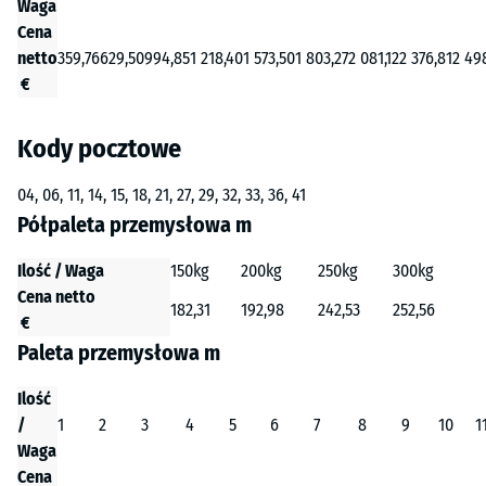
Waga
Cena
netto
359,76
629,50
994,85
1 218,40
1 573,50
1 803,27
2 081,12
2 376,81
2 49
€
Kody pocztowe
04, 06, 11, 14, 15, 18, 21, 27, 29, 32, 33, 36, 41
Półpaleta przemysłowa m
Ilość / Waga
150kg
200kg
250kg
300kg
Cena netto
182,31
192,98
242,53
252,56
€
Paleta przemysłowa m
Ilość
/
1
2
3
4
5
6
7
8
9
10
1
Waga
Cena