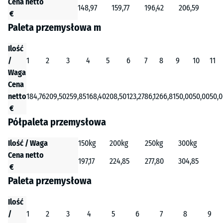
Cena netto
148,97
159,77
196,42
206,59
€
Paleta przemysłowa m
Ilość
/
1
2
3
4
5
6
7
8
9
10
11
Waga
Cena
netto
184,76
209,50
259,85
168,40
208,50
123,27
86,12
66,81
50,00
50,00
50,
€
Półpaleta przemysłowa
Ilość / Waga
150kg
200kg
250kg
300kg
Cena netto
197,17
224,85
277,80
304,85
€
Paleta przemysłowa
Ilość
/
1
2
3
4
5
6
7
8
9