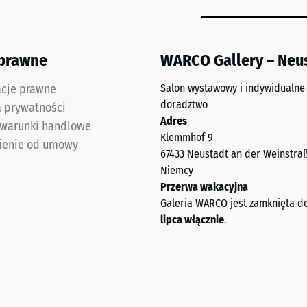
 prawne
WARCO Gallery – Neu
acje prawne
Salon wystawowy i indywidualne
doradztwo
a prywatności
Adres
 warunki handlowe
Klemmhof 9
ienie od umowy
67433 Neustadt an der Weinstra
Niemcy
Przerwa wakacyjna
Galeria WARCO jest zamknięta d
lipca włącznie
.