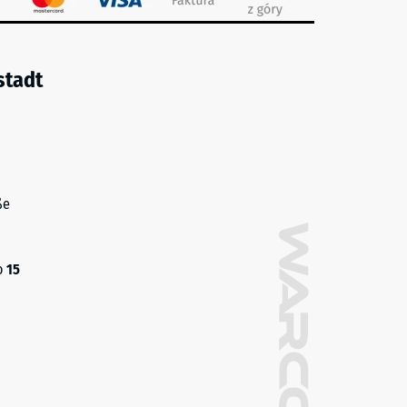
stadt
ße
o
15