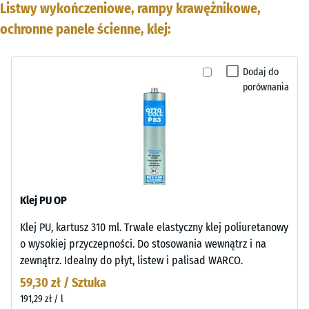
Listwy wykończeniowe, rampy krawężnikowe,
ochronne panele ścienne, klej:
Dodaj do
porównania
Klej PU OP
Klej PU, kartusz 310 ml. Trwale elastyczny klej poliuretanowy
o wysokiej przyczepności. Do stosowania wewnątrz i na
zewnątrz. Idealny do płyt, listew i palisad WARCO.
59,30 zł / Sztuka
191,29 zł / l