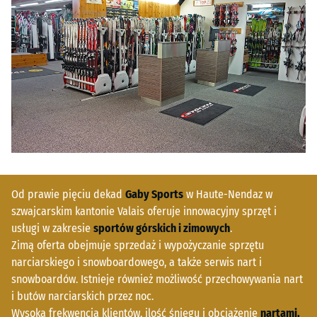
Od prawie pięciu dekad
Gaby Sports
w Haute-Nendaz w
szwajcarskim kantonie Valais oferuje innowacyjny sprzęt i
usługi w zakresie
sportów górskich i zimowych
.
Zimą oferta obejmuje sprzedaż i wypożyczanie sprzętu
narciarskiego i snowboardowego, a także serwis nart i
snowboardów. Istnieje również możliwość przechowywania nart
i butów narciarskich przez noc.
Wysoka frekwencja klientów, ilość śniegu i obciążenie
nartami,