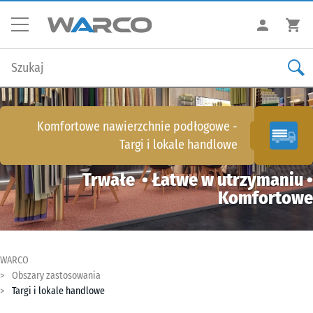
Komfortowe nawierzchnie podłogowe
-
Targi i lokale handlowe
Trwałe • Łatwe w utrzymaniu •
Komfortowe
WARCO
Obszary zastosowania
Targi i lokale handlowe