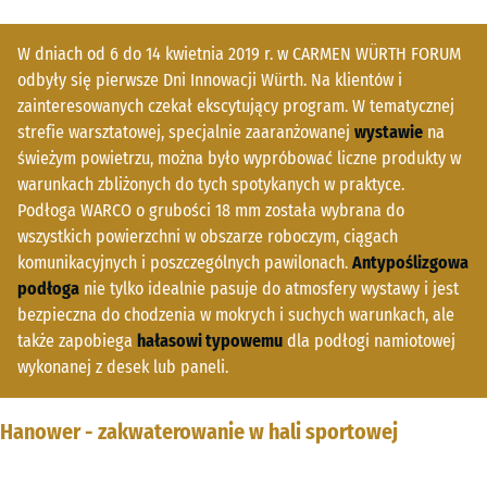
W dniach od 6 do 14 kwietnia 2019 r. w CARMEN WÜRTH FORUM
odbyły się pierwsze Dni Innowacji Würth. Na klientów i
zainteresowanych czekał ekscytujący program. W tematycznej
strefie warsztatowej, specjalnie zaaranżowanej
wystawie
na
świeżym powietrzu, można było wypróbować liczne produkty w
warunkach zbliżonych do tych spotykanych w praktyce.
Podłoga WARCO o grubości 18 mm została wybrana do
wszystkich powierzchni w obszarze roboczym, ciągach
komunikacyjnych i poszczególnych pawilonach.
Antypoślizgowa
podłoga
nie tylko idealnie pasuje do atmosfery wystawy i jest
bezpieczna do chodzenia w mokrych i suchych warunkach, ale
także zapobiega
hałasowi typowemu
dla podłogi namiotowej
wykonanej z desek lub paneli.
Hanower - zakwaterowanie w hali sportowej