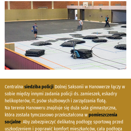
Centralna
siedziba policji
Dolnej Saksonii w Hanowerze łączy w
sobie między innymi zadania policji ds. zamieszek, eskadry
helikopterów, IT, psów służbowych i zarządzania flotą.
Na terenie Hanoweru znajduje się duża sala gimnastyczna,
która została tymczasowo przekształcona w
pomieszczenia
socjalne
. Aby zabezpieczyć delikatną podłogę sportową przed
uszkodzeniem i poprawić komfort mieszkańców, cała podłoga