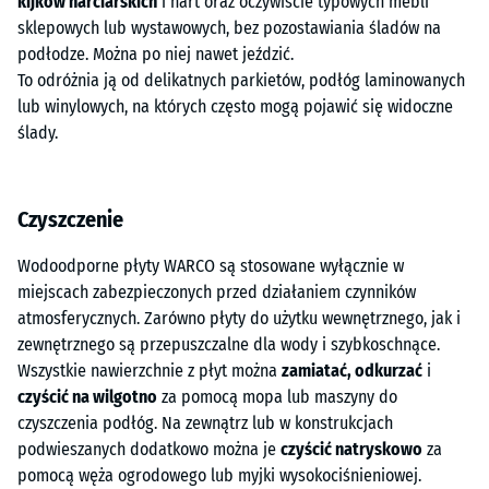
kijków narciarskich
i nart oraz oczywiście typowych mebli
sklepowych lub wystawowych, bez pozostawiania śladów na
podłodze. Można po niej nawet jeździć.
To odróżnia ją od delikatnych parkietów, podłóg laminowanych
lub winylowych, na których często mogą pojawić się widoczne
ślady.
Czyszczenie
Wodoodporne płyty WARCO są stosowane wyłącznie w
miejscach zabezpieczonych przed działaniem czynników
atmosferycznych. Zarówno płyty do użytku wewnętrznego, jak i
zewnętrznego są przepuszczalne dla wody i szybkoschnące.
Wszystkie nawierzchnie z płyt można
zamiatać, odkurzać
i
czyścić na wilgotno
za pomocą mopa lub maszyny do
czyszczenia podłóg. Na zewnątrz lub w konstrukcjach
podwieszanych dodatkowo można je
czyścić natryskowo
za
pomocą węża ogrodowego lub myjki wysokociśnieniowej.