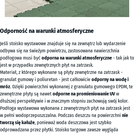
Odporność na warunki atmosferyczne
Jeśli stoisko wystawowe znajduje się na zewnątrz lub wydarzenie
odbywa się na świeżym powietrzu, zastosowana nawierzchnia
podłogowa musi być
odporna na warunki atmosferyczne
- tak jak to
jest w przypadku zewnętrznych płyt na zatrzask.
Materiał, z którego wykonane są płyty zewnętrzne na zatrzask -
granulat gumowy i poliuretan - jest całkowicie
odporny na wodę i
mróz
. Dzięki powierzchni wykonanej z granulatu gumowego EPDM, te
zewnętrzne płyty są nawet
odporne na promieniowanie UV
w
dłuższej perspektywie i w znacznym stopniu zachowują swój kolor.
Podłoga wystawowa wykonana z zewnętrznych płyt na zatrzask jest
w pełni wodoprzepuszczalna. Podczas deszczu na powierzchni
nie
tworzą się kałuże
, ponieważ woda deszczowa jest szybko
odprowadzana przez płytki. Stoisko targowe zawsze wygląda