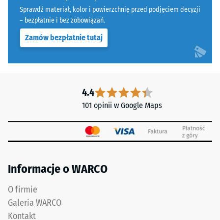
Sprawdź materiał, kolor i powierzchnię przed podjęciem decyzji
– bezpłatnie i bez zobowiązań.
Zamów bezpłatnie tutaj
4.4
101 opinii w Google Maps
Informacje o WARCO
O firmie
Galeria WARCO
Kontakt