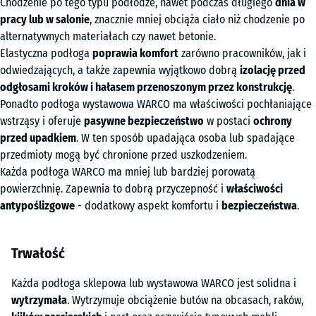
Chodzenie po tego typu podłodze, nawet podczas długiego
dnia w
pracy lub w salonie
, znacznie mniej obciąża ciało niż chodzenie po
alternatywnych materiałach czy nawet betonie.
Elastyczna podłoga
poprawia komfort
zarówno pracowników, jak i
odwiedzających, a także zapewnia wyjątkowo dobrą
izolację przed
odgłosami kroków i hałasem przenoszonym przez konstrukcję
.
Ponadto podłoga wystawowa WARCO ma właściwości pochłaniające
wstrząsy i oferuje
pasywne bezpieczeństwo
w postaci
ochrony
przed upadkiem
. W ten sposób upadająca osoba lub spadające
przedmioty mogą być chronione przed uszkodzeniem.
Każda podłoga WARCO ma mniej lub bardziej porowatą
powierzchnię. Zapewnia to dobrą przyczepność i
właściwości
antypoślizgowe
- dodatkowy aspekt komfortu i
bezpieczeństwa
.
Trwałość
Każda podłoga sklepowa lub wystawowa WARCO jest solidna i
wytrzymała
. Wytrzymuje obciążenie butów na obcasach, raków,