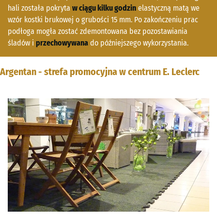
hali została pokryta
w ciągu kilku godzin
elastyczną matą we
wzór kostki brukowej o grubości 15 mm. Po zakończeniu prac
podłoga mogła zostać zdemontowana bez pozostawiania
śladów i
przechowywana
do późniejszego wykorzystania.
Argentan - strefa promocyjna w centrum E. Leclerc