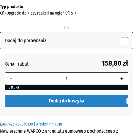
Wymiary
Typ produktu
do
Cfl (Upgrade do klasy reakcji na ogień Cfl-S1)
wysyłki
0
x
0
Dodaj do porównania
x
20
mm
158,80 zł
Cena i rabat
Wybrany,
-
+
niebiesko
obramowany
Sztuka
wymiar jest
używany do
Dodaj do koszyka
obliczenia
zapotrzebowania
(chyba że w
EAN:
4251469370180
| Artykuł nr:
7018
danych produktu
Nawierzchnie WARCO z granulatu gumowego pochodzącego z