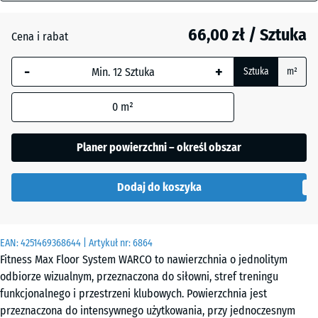
mm
Atlantyk
66,00 zł / Sztuka
Cena i rabat
Wybrany,
niebiesko
Ciemnoszary
-
+
Sztuka
m²
obramowany
granit
wymiar jest
0
m²
używany do
obliczenia
Etna
zapotrzebowania
Planer powierzchni – określ obszar
(chyba że w
danych produktu
Rattan
Dodaj do koszyka
wskazano
inaczej).
44,6
Szary
EAN:
4251469368644
| Artykuł nr:
6864
x
granit
Fitness Max Floor System WARCO to nawierzchnia o jednolitym
44,6
odbiorze wizualnym, przeznaczona do siłowni, stref treningu
x
funkcjonalnego i przestrzeni klubowych. Powierzchnia jest
1,8
Terakota
przeznaczona do intensywnego użytkowania, przy jednoczesnym