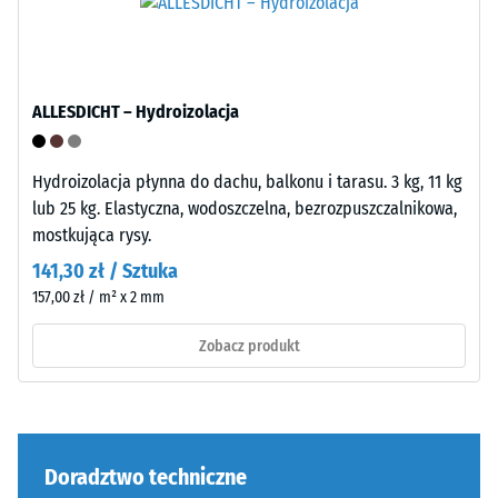
Wytrzymałość
na
ściskanie
Faliste
materiału
ALLESDICHT – Hydroizolacja
zęby
opisuje
na
jego
Hydroizolacja płynna do dachu, balkonu i tarasu. 3 kg, 11 kg
czterech
odporność
lub 25 kg. Elastyczna, wodoszczelna, bezrozpuszczalnikowa,
bokach
na
mostkująca rysy.
(jak
obciążenia
w
141,30 zł / Sztuka
punktowe.
systemie
Określa,
157,00 zł / m² x 2 mm
4035)
w
Zobacz produkt
bez
jakim
sfazowania
stopniu
krawędzi.
materiał
Krawędzie
ulega
pozostają
odkształceniu
Doradztwo techniczne
prostopadłe,
pod