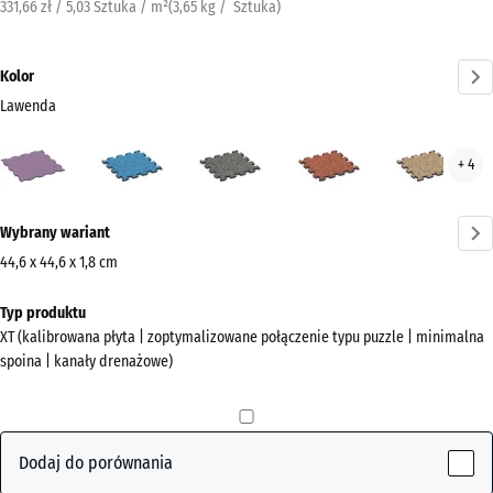
331,66 zł / 5,03 Sztuka / m²
(
3,65
kg
/ Sztuka)
Kolor
Lawenda
Lawenda
Atlantyk
Ciemnoszary
Etna
Ratt
+ 4
(active)
granit
Więcej
Wybrany wariant
informacji
o
44,6 x 44,6 x 1,8 cm
kolorach?
Wymiary
Typ produktu
do
Pokaż
XT (kalibrowana płyta | zoptymalizowane połączenie typu puzzle | minimalna
wysyłki
paletę
spoina | kanały drenażowe)
485
kolorów
x
(active)
Lawenda
485
x
Dodaj do porównania
18