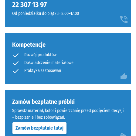
tworząc
22 307 13 97
wpływem
fugę
przyłożonej
Od poniedziałku do piątku · 8:00–17:00
włosową.
siły.
System
Mała
stanowi
głębokość
warstwę
wgniecenia
Kompetencje
wierzchnią
świadczy
w
o
Rozwój produktów
konstrukcji
wysokiej
Doświadczenie materiałowe
wielowarstwowej.
wytrzymałości
Praktyka zastosowań
Orientacja
na
płyt
ściskanie,
jest
natomiast
obowiązkowa.
większa
Zamów bezpłatne próbki
Połączenie
głębokość
Sprawdź materiał, kolor i powierzchnię przed podjęciem decyzji
jest
oznacza
– bezpłatnie i bez zobowiązań.
szczególnie
mniejszą
stabilne
odporność
Zamów bezpłatnie tutaj
dzięki
na