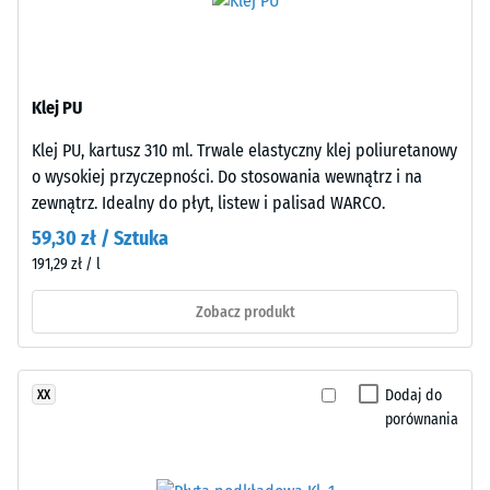
oczyszczonego,
Wartość
czarnego
skali 2 =
Przewodność
granulatu
cieplna ok.
ELT
Klej PU
0,12 W/(m·K)
o
drobnym
Wytrzymałość
Klej PU, kartusz 310 ml. Trwale elastyczny klej poliuretanowy
ziarnie,
o wysokiej przyczepności. Do stosowania wewnątrz i na
na
połączonego
zewnątrz. Idealny do płyt, listew i palisad WARCO.
ściskanie
spoiwem
59,30 zł / Sztuka
poliuretanowym.
-
191,29 zł / l
ELT
Wartość
oznacza
Zobacz produkt
skali
granulat
z
4
recyklingu
=
Dodaj do
XX
zużytych
porównania
ok.
opon
(„End
0,25
of