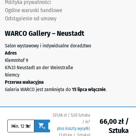
kółkach
Polityka prywatności
lub
Ogólne warunki handlowe
podstawy
Odstąpienie od umowy
Spodnia
różnych
strona
urządzeń.
WARCO Gallery – Neustadt
ma
Wytrzymałość
kwadratowe
na
Salon wystawowy i indywidualne doradztwo
podkładki
ściskanie
Adres
nośne
jest
Klemmhof 9
rozmieszczone
określana
67433 Neustadt an der Weinstraße
diagonalnie.
zgodnie
Niemcy
Między
z
Przerwa wakacyjna
nimi
metodą
Galeria WARCO jest zamknięta do
15 lipca włącznie
.
przebiegają
testową
szerokie,
opisaną
płaskie
w
331,66 zł / 5,03 Sztuka
kanały
normie
66,00 zł /
/ m²
drenażowe.
-
+
BS
plus koszty wysyłki
Sztuka
Na
7188:1998.
(
3,65
kg
/ Sztuka)