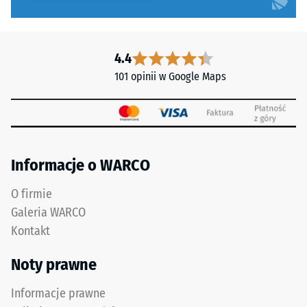
zoptymalizowanej
obciążenia
geometrii.
punktowe.
Wynik:
Obciążenia
4.4
jednolita,
tego
101 opinii w Google Maps
praktycznie
typu
niewidoczna
mogą
fuga
być
z
powodowane
wytrzymałym
np.
przylęgiem.
przez
Informacje o WARCO
buty
O firmie
na
Struktura
wysokim
Galeria WARCO
spodniej
obcasie,
Kontakt
strony
nogi
mebli,
Noty prawne
donice
Informacje prawne
na