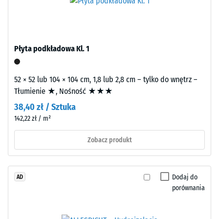
mm
Life
pozostałej
Tyres”).
Warstwa
wgłębienia
nośna
po
Płyta podkładowa Kl. 1
jest
24
prasowana
52 × 52 lub 104 × 104 cm, 1,8 lub 2,8 cm – tylko do wnętrz –
przy
godzinach
Tłumienie ★, Nośność ★★★
wysokiej
odciążenia
gęstości.
38,40 zł / Sztuka
(BS
142,22 zł / m²
7188)
Montaż
Zobacz produkt
–
Obróbka
–
Dodaj do
AD
/ 5
Instalacja
porównania