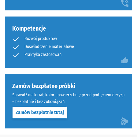
obowiązkowa.
Mała
Połączenie
głębokość
jest
wgniecenia
szczególnie
świadczy
Kompetencje
stabilne
o
dzięki
wysokiej
Rozwój produktów
zoptymalizowanej
wytrzymałości
Doświadczenie materiałowe
geometrii.
na
Praktyka zastosowań
Wynik:
ściskanie,
jednolita,
natomiast
praktycznie
większa
niewidoczna
głębokość
Zamów bezpłatne próbki
fuga
oznacza
Sprawdź materiał, kolor i powierzchnię przed podjęciem decyzji
z
mniejszą
– bezpłatnie i bez zobowiązań.
wytrzymałym
odporność
przylęgiem.
na
Zamów bezpłatnie tutaj
obciążenia
punktowe.
Struktura
Obciążenia
spodniej