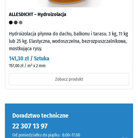
sfazowania
materiału
krawędzi.
ALLESDICHT – Hydroizolacja
opisuje
Krawędzie
jego
pozostają
odporność
Hydroizolacja płynna do dachu, balkonu i tarasu. 3 kg, 11 kg
prostopadłe,
na
lub 25 kg. Elastyczna, wodoszczelna, bezrozpuszczalnikowa,
tworząc
obciążenia
mostkująca rysy.
fugę
punktowe.
włosową.
141,30 zł / Sztuka
Określa,
System
157,00 zł / m² x 2 mm
w
stanowi
jakim
Zobacz produkt
warstwę
stopniu
wierzchnią
materiał
w
ulega
konstrukcji
odkształceniu
wielowarstwowej.
pod
Doradztwo techniczne
Orientacja
wpływem
płyt
22 307 13 97
przyłożonej
jest
siły.
Od poniedziałku do piątku · 8:00–17:00