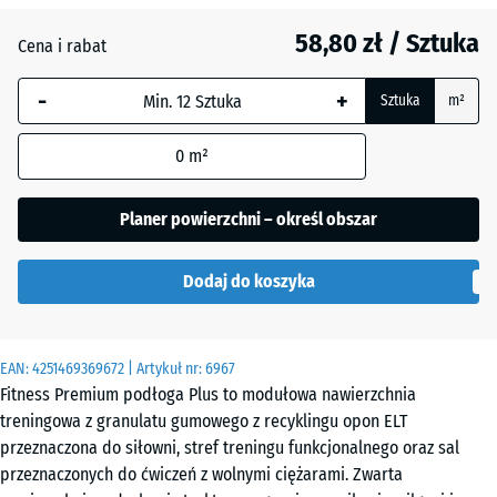
mm
58,80 zł / Sztuka
Cena i rabat
Wybrany,
niebiesko
-
+
Sztuka
m²
obramowany
wymiar jest
0
m²
używany do
obliczenia
zapotrzebowania
Planer powierzchni – określ obszar
(chyba że w
danych produktu
Dodaj do koszyka
wskazano
inaczej).
45,9
EAN:
4251469369672
| Artykuł nr:
6967
x
Fitness Premium podłoga Plus to modułowa nawierzchnia
45,9
treningowa z granulatu gumowego z recyklingu opon ELT
x
przeznaczona do siłowni, stref treningu funkcjonalnego oraz sal
2,8
przeznaczonych do ćwiczeń z wolnymi ciężarami. Zwarta
cm