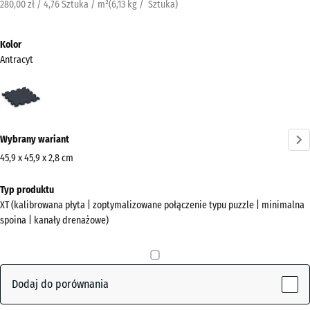
280,00 zł / 4,76 Sztuka / m²
(
6,13
kg
/ Sztuka)
Kolor
Antracyt
Antracyt
(active)
Wybrany wariant
45,9 x 45,9 x 2,8 cm
Wymiary
Typ produktu
do
XT (kalibrowana płyta | zoptymalizowane połączenie typu puzzle | minimalna
wysyłki
spoina | kanały drenażowe)
500
x
500
x
Dodaj do porównania
28