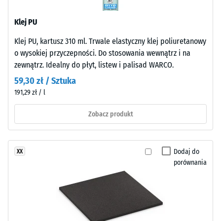
cieplna ok.
spokojna,
0,11 W/(m·K)
zamknięta
Klej PU
i
Wytrzymałość
stosunkowo
Klej PU, kartusz 310 ml. Trwale elastyczny klej poliuretanowy
na
łatwa
o wysokiej przyczepności. Do stosowania wewnątrz i na
ściskanie
do
zewnątrz. Idealny do płyt, listew i palisad WARCO.
czyszczenia.
-
59,30 zł / Sztuka
W
Wartość
191,29 zł / l
wariancie
skali
czarnym
Zobacz produkt
i
4
antracytowym
=
zastosowano
Dodaj do
XX
ok.
spoiwo
porównania
bezbarwne,
0,25
w
mm
wersji
pozostałej
kolorowej
pigmentowane
wgłębienia