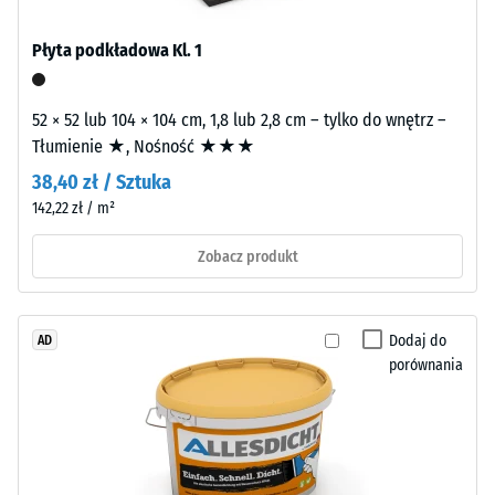
spoiwo.
po
Płyta podkładowa Kl. 1
24
Montaż
godzinach
–
52 × 52 lub 104 × 104 cm, 1,8 lub 2,8 cm – tylko do wnętrz –
odciążenia
Obróbka
Tłumienie ★, Nośność ★★★
–
(BS
38,40 zł / Sztuka
Instalacja
7188)
142,22 zł / m²
Faliste
Zobacz produkt
zęby
na
/ 5
czterech
Dodaj do
AD
bokach
porównania
(jak
w
systemie
Wytrzymałość
4035)
na
bez
ściskanie