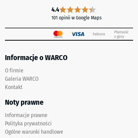
tego
strony
4.4
typu
101 opinii w Google Maps
mogą
Spodnia
być
strona
powodowane
ma
np.
kwadratowe
przez
podkładki
Informacje o WARCO
buty
nośne
na
rozmieszczone
O firmie
wysokim
diagonalnie.
Galeria WARCO
obcasie,
Między
nogi
Kontakt
nimi
mebli,
przebiegają
Noty prawne
donice
szerokie,
na
płaskie
Informacje prawne
kółkach
kanały
Polityka prywatności
lub
drenażowe.
podstawy
Ogólne warunki handlowe
Na
różnych