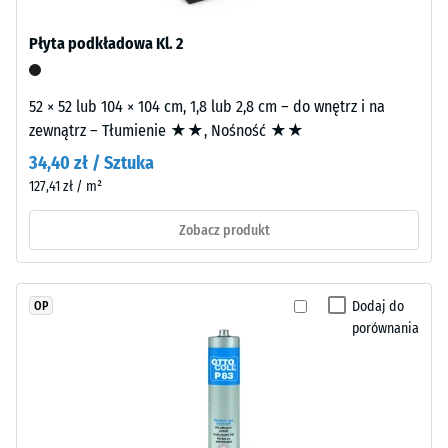
obejmuje cały układ budowlany wraz z drogami przenoszenia, a
wody (EN 12616) –
Life
nie pojedynczą płytę.
Skala 2 =
Płyta podkładowa Kl. 2
Tyres”
Infiltracja do 10
–
mm/h (10
l/h/m²)
granulat
52 × 52 lub 104 × 104 cm, 1,8 lub 2,8 cm – do wnętrz i na
pochodzący
Odporność
zewnątrz – Tłumienie ★★, Nośność ★★
z
na poślizg
34,40 zł / Sztuka
recyklingu
(EN 16165)
127,41 zł / m²
zużytych
– Wartość
opon.
skali 3 =
Zobacz produkt
Drobne
średni kąt
akceptacji
ziarno
ok. 15°,
tworzy
grupa R10
Dodaj do
OP
równomierną,
porównania
drobnie
Izolacja
strukturyzowaną
termiczna –
powierzchnię.
Wartość
Powierzchnia
skali 3 =
Przewodność
jest