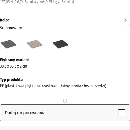
157,05 zł / 6,74 Sztuka / m²
(
0,55
kg
/ Sztuka)
Kolor
Srebrnoszary
Srebrnoszary
Wanilia
Łupek
(active)
Więcej
Wybrany wariant
informacji
38,5 x 38,5 x 2 cm
o
kolorach?
Typ produktu
PP (plastikowa płytka zatrzaskowa | łatwy montaż bez narzędzi)
Pokaż
paletę
kolorów
Dodaj do porównania
(active)
Srebrnoszary