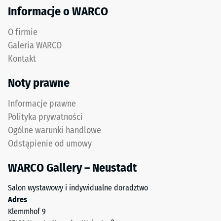
około
Informacje o WARCO
1
mm,
O firmie
a
Galeria WARCO
wartość
Kontakt
5
oznacza
Noty prawne
całkowite
odzyskanie
Informacje prawne
pierwotnego
Polityka prywatności
kształtu
Ogólne warunki handlowe
bez
Odstąpienie od umowy
trwałego
wgniecenia.
WARCO Gallery – Neustadt
Podana
wartość
Salon wystawowy i indywidualne doradztwo
skali
Adres
jest
Klemmhof 9
interpolowana