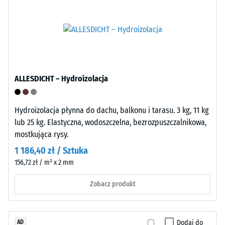
=
plastyfikatorów
ok.
i
0
jest
odporny
mm
na
pozostałej
wiele
ALLESDICHT – Hydroizolacja
wgłębienia
rozcieńczonych
kwasów,
po
zasad,
Hydroizolacja płynna do dachu, balkonu i tarasu. 3 kg, 11 kg
24
roztworów
lub 25 kg. Elastyczna, wodoszczelna, bezrozpuszczalnikowa,
godzinach
soli
mostkująca rysy.
oraz
odciążenia
1 186,40 zł / Sztuka
na
(BS
156,72 zł / m² x 2 mm
działanie
7188)
moczu.
Zobacz produkt
Zamknięta,
hydrofobowa
powierzchnia
Dodaj do
AD