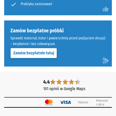
Praktyka zastosowań
instrukcji
Wyniki
montażu.
testu
są
klasyfikowane
Zamów bezpłatne próbki
w
skali
Sprawdź materiał, kolor i powierzchnię przed podjęciem decyzji
od
– bezpłatnie i bez zobowiązań.
1
Zamów bezpłatnie tutaj
do
5,
gdzie
wartość
1
4.4
oznacza
101 opinii w Google Maps
pozostałą
głębokość
wgniecenia
wynoszącą