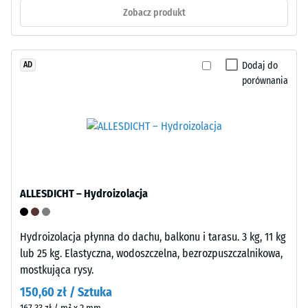
potrzeby
w
Zobacz produkt
można
normie
płyty
BS
demontować.
7188:1998.
Dodaj do
AD
Montaż
Próbkę
porównania
wykonywany
materiału
jest
poddaje
zazwyczaj
się
w
naciskowi
linii
przy
produkcyjnej.
użyciu
Efekt:
ciała
ALLESDICHT – Hydroizolacja
wydajny,
testowego
niezawodny
o
Hydroizolacja płynna do dachu, balkonu i tarasu. 3 kg, 11 kg
system
powierzchni
lub 25 kg. Elastyczna, wodoszczelna, bezrozpuszczalnikowa,
dla
100
mostkująca rysy.
dużych
mm²
projektów.
(co
150,60 zł / Sztuka
odpowiada