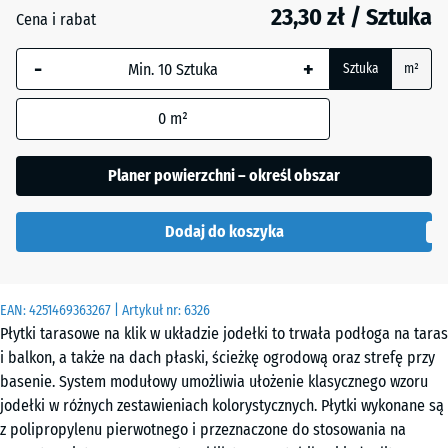
23,30 zł / Sztuka
Cena i rabat
Wanilia
-
+
Sztuka
m²
Łupek
0
m²
Planer powierzchni – określ obszar
Dodaj do koszyka
EAN:
4251469363267
| Artykuł nr:
6326
Płytki tarasowe na klik w układzie jodełki to trwała podłoga na taras
i balkon, a także na dach płaski, ścieżkę ogrodową oraz strefę przy
basenie. System modułowy umożliwia ułożenie klasycznego wzoru
jodełki w różnych zestawieniach kolorystycznych. Płytki wykonane są
z polipropylenu pierwotnego i przeznaczone do stosowania na