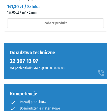
się
wokół
141,30 zł / Sztuka
do
punktu
157,00 zł / m² x 2 mm
podłoży
obciążenia
związanych
pozostaje
Zobacz produkt
i
nienaruszony
niezwiązanych
–
oraz
bez
hydroizolacji
pęknięć,
dachowych.
rozwarstwień
Doradztwo techniczne
Na
czy
22 307 13 97
zewnątrz
ubytków.
podłoże
Wymóg
Od poniedziałku do piątku · 8:00–17:00
musi
ten
być
jest
przepuszczalne
spełniony
dla
dla
Kompetencje
wody.
wszystkich
Rozwój produktów
Należy
wartości
Doświadczenie materiałowe
przestrzegać
skali.