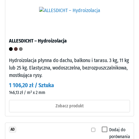
(PP)
(BS 7188)
jest
Przepuszczalność
półkrystalicznym
wody (EN 12616) –
termoplastem
Skala 5 =
należącym
Infiltracja ok.
ALLESDICHT – Hydroizolacja
do
1000 mm/h (1000
grupy
l/h/m²)
poliolefin.
Hydroizolacja płynna do dachu, balkonu i tarasu. 3 kg, 11 kg
Mrozoodporny
Do
lub 25 kg. Elastyczna, wodoszczelna, bezrozpuszczalnikowa,
Wytrzymałość
produkcji
mostkująca rysy.
płytek
na
1 106,20 zł / Sztuka
zatrzaskowych
ściskanie
146,13 zł / m² x 2 mm
wykorzystuje
-
się
Zobacz produkt
czysty
Wartość
polipropylen.
skali
Materiał
Dodaj do
5
AD
nie
porównania
zawiera