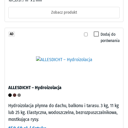
167,33 zł / m² x 2 mm
1
Struktura
cm²)
Zobacz produkt
spodniej
z
strony
siłą
1000
Dodaj do
AD
N
porównania
(około
105
kg).
Głębokość
Spodnia
powstałego
strona
wgniecenia
składa
ALLESDICHT – Hydroizolacja
mierzy
się
się
z
bezpośrednio
Hydroizolacja płynna do dachu, balkonu i tarasu. 3 kg, 11 kg
siatki
po
lub 25 kg. Elastyczna, wodoszczelna, bezrozpuszczalnikowa,
z
obciążeniu,
mostkująca rysy.
zintegrowanymi
a