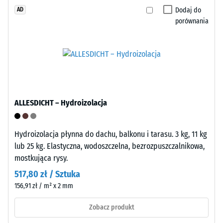
materiał
użytkowania
Dodaj do
AD
ulega
na
porównania
odkształceniu
zewnątrz.
pod
Po
wpływem
zakończeniu
przyłożonej
użytkowania
siły.
płytki
Mała
mogą
głębokość
zostać
ALLESDICHT – Hydroizolacja
wgniecenia
poddane
świadczy
recyklingowi
Hydroizolacja płynna do dachu, balkonu i tarasu. 3 kg, 11 kg
o
w
lub 25 kg. Elastyczna, wodoszczelna, bezrozpuszczalnikowa,
wysokiej
ramach
mostkująca rysy.
wytrzymałości
systemów
na
517,80 zł / Sztuka
zbiórki
ściskanie,
odpadów.
156,91 zł / m² x 2 mm
natomiast
Zobacz produkt
większa
Montaż
głębokość