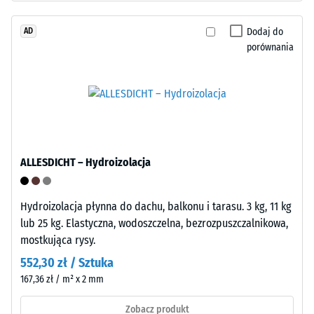
–
oznacza
Obróbka
mniejszą
Dodaj do
AD
–
odporność
porównania
Instalacja
na
obciążenia
punktowe.
Obciążenia
Elementy
tego
łączące
typu
ALLESDICHT – Hydroizolacja
są
mogą
formowane
być
na
powodowane
Hydroizolacja płynna do dachu, balkonu i tarasu. 3 kg, 11 kg
dwóch
np.
lub 25 kg. Elastyczna, wodoszczelna, bezrozpuszczalnikowa,
bokach
przez
mostkująca rysy.
z
buty
552,30 zł / Sztuka
gniazdami
na
167,36 zł / m² x 2 mm
na
wysokim
bokach
obcasie,
Zobacz produkt