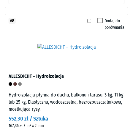
przeciwnych.
nogi
Mechaniczny
mebli,
zatrzask
donice
Dodaj do
AD
umożliwia
na
porównania
szybkie
kółkach
połączenie
lub
bez
podstawy
użycia
różnych
narzędzi.
urządzeń.
Płyty
Wytrzymałość
montuje
na
ALLESDICHT – Hydroizolacja
się
ściskanie
łatwo
jest
dzięki
określana
Hydroizolacja płynna do dachu, balkonu i tarasu. 3 kg, 11 kg
prostemu,
zgodnie
lub 25 kg. Elastyczna, wodoszczelna, bezrozpuszczalnikowa,
intuicyjnemu
z
mostkująca rysy.
systemowi.
metodą
552,30 zł / Sztuka
W
testową
167,36 zł / m² x 2 mm
razie
opisaną