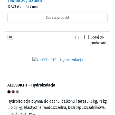
150,60 zł / Sztuka
stopkami
następnie
podporowymi
167,33 zł / m² x 2 mm
w
z
regularnych
Zobacz produkt
PP.
odstępach
Stopki
czasu
unoszą
przez
płytę
Dodaj do
AD
okres
porównania
nieznacznie
24
ponad
godzin
podłożem,
w
tworząc
celu
przestrzeń
określenia
dla
trwałego
przepływu
odkształcenia.
ALLESDICHT – Hydroizolacja
wody
Dodatkowo
i
sprawdza
wentylacji.
się,
Hydroizolacja płynna do dachu, balkonu i tarasu. 3 kg, 11 kg
Płyta
czy
lub 25 kg. Elastyczna, wodoszczelna, bezrozpuszczalnikowa,
nadaje
materiał
mostkująca rysy.