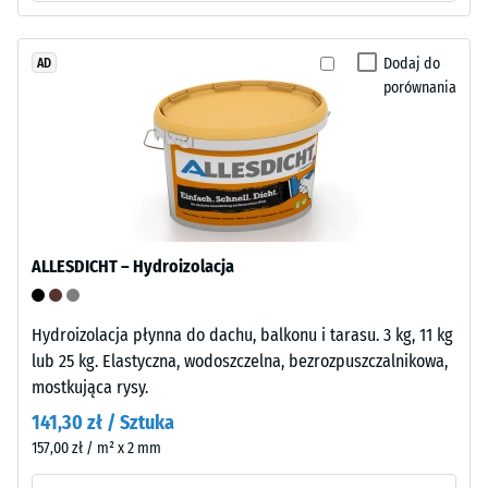
gęstość
Warstwa
materiału
nośna
opisuje
Dodaj do
AD
jest
stosunek
porównania
prasowana
jego
przy
masy
standardowej
do
gęstości.
całkowitej
objętości,
w
Montaż
tym
ALLESDICHT – Hydroizolacja
–
wszystkich
Obróbka
porów,
–
Hydroizolacja płynna do dachu, balkonu i tarasu. 3 kg, 11 kg
pustek
Instalacja
lub 25 kg. Elastyczna, wodoszczelna, bezrozpuszczalnikowa,
i
mostkująca rysy.
wtrąceń
powietrza.
141,30 zł / Sztuka
W
157,00 zł / m² x 2 mm
produktach