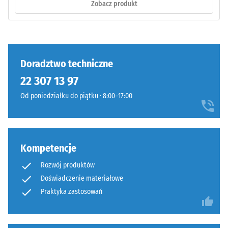
Zobacz produkt
WARCO
wartość
Faliste
ta
zęby
zazwyczaj
na
mieści
czterech
Doradztwo techniczne
się
bokach
w
22 307 13 97
(jak
przedziale
Od poniedziałku do piątku · 8:00–17:00
w
od
systemie
600
4035)
do
bez
1250
Kompetencje
sfazowania
kg/m³.
krawędzi.
Aby
Rozwój produktów
Krawędzie
w
Doświadczenie materiałowe
pozostają
czytelny
Praktyka zastosowań
prostopadłe,
sposób
tworząc
przedstawić
fugę
pozorną