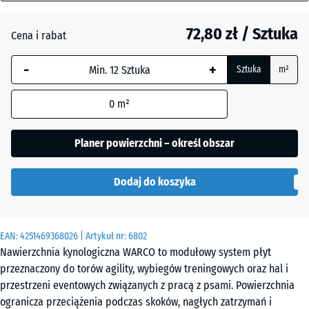
mm
Atlantyk
72,80 zł / Sztuka
Cena i rabat
Wybrany,
niebiesko
Ciemnoszary
-
+
Sztuka
m²
obramowany
granit
wymiar jest
0
m²
używany do
obliczenia
Etna
zapotrzebowania
Planer powierzchni – określ obszar
(chyba że w
danych produktu
Lawenda
Dodaj do koszyka
wskazano
inaczej).
44,6
Rattan
EAN:
4251469368026
| Artykuł nr:
6802
x
Nawierzchnia kynologiczna WARCO to modułowy system płyt
44,6
przeznaczony do torów agility, wybiegów treningowych oraz hal i
x
Szary
przestrzeni eventowych związanych z pracą z psami. Powierzchnia
1,8
granit
ogranicza przeciążenia podczas skoków, nagłych zatrzymań i