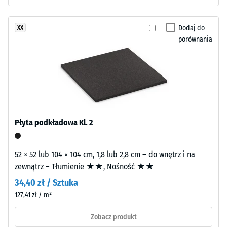
ścieranie
dwuwarstwową.
–
Warstwę
Dodaj do
XX
Odporność
użytkową
porównania
na zużycie
o
ścierne –
grubości
Wartość
około
skali 2 =
3,3
"dobra"
mm
(BS 7188)
wykonano
Przepuszczalność
z
Płyta podkładowa Kl. 2
wody (EN 12616) –
nowego
Skala 4 =
granulatu
Infiltracja ok. 600
52 × 52 lub 104 × 104 cm, 1,8 lub 2,8 cm – do wnętrz i na
EPDM
mm/h (600
zewnątrz – Tłumienie ★★, Nośność ★★
(kauczuk
l/h/m²)
etylenowo-
34,40 zł / Sztuka
Odporność
propylenowo-
127,41 zł / m²
na poślizg
dienowy)
(EN 16165)
barwionego
Zobacz produkt
– Wartość