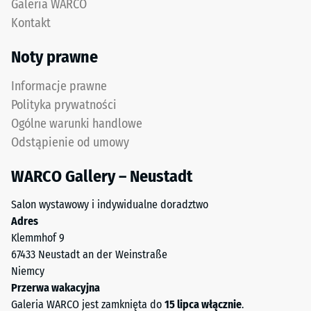
Na
Galeria WARCO
Wynik:
przykład
Kontakt
jednolita,
wartość
praktycznie
skali
Noty prawne
niewidoczna
2
fuga
oznacza
Informacje prawne
z
pozorną
Polityka prywatności
wytrzymałym
gęstość
Ogólne warunki handlowe
przylęgiem.
w
Odstąpienie od umowy
przedziale
od
Struktura
WARCO Gallery – Neustadt
780
spodniej
do
strony
Salon wystawowy i indywidualne doradztwo
840
Adres
kg/m³.
Klemmhof 9
Gęstość
67433 Neustadt an der Weinstraße
fizyczna,
Niemcy
znana
Przerwa wakacyjna
również
Galeria WARCO jest zamknięta do
15 lipca włącznie
.