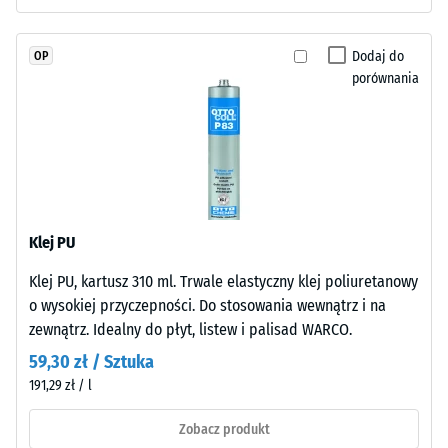
w
skali 4 =
masie
średni kąt
i
Dodaj do
OP
akceptacji
połączonego
porównania
ok. 16°,
stabilizowanym
grupa R10
UV
Izolacja
poliuretanem.
termiczna –
Powierzchnia
Wartość
warstwy
skali 2 =
użytkowej
Przewodność
Klej PU
ma
cieplna ok.
otwartoporową
0,12 W/(m·K)
Klej PU, kartusz 310 ml. Trwale elastyczny klej poliuretanowy
strukturę.
o wysokiej przyczepności. Do stosowania wewnątrz i na
Mrozoodporny
Warstwę
zewnątrz. Idealny do płyt, listew i palisad WARCO.
Gęstość
nośną
59,30 zł / Sztuka
wykonano
pozorna
191,29 zł / l
z
-
oczyszczonego,
Zobacz produkt
wartość
czarnego