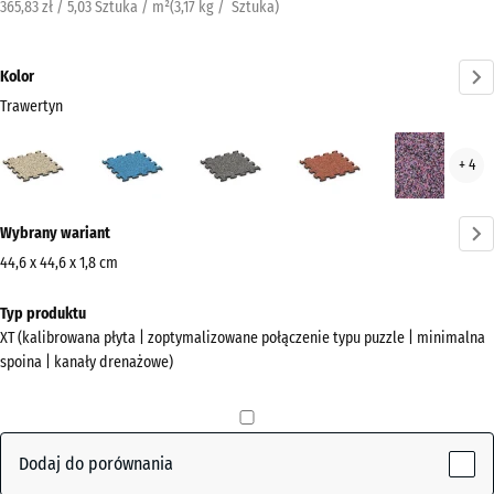
365,83 zł / 5,03 Sztuka / m²
(
3,17
kg
/ Sztuka)
Kolor
Trawertyn
Trawertyn
Atlantyk
Ciemnoszary
Etna
Law
+ 4
(active)
granit
Więcej
Wybrany wariant
informacji
o
44,6 x 44,6 x 1,8 cm
kolorach?
Wymiary
Typ produktu
do
Pokaż
XT (kalibrowana płyta | zoptymalizowane połączenie typu puzzle | minimalna
wysyłki
paletę
spoina | kanały drenażowe)
485
kolorów
x
(active)
Trawertyn
485
x
Dodaj do porównania
18