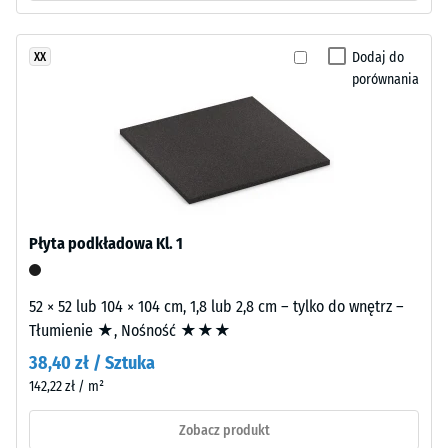
granulatu
skali
ELT
2
Dodaj do
XX
o
porównania
=
średnim
ziarnie,
780
połączonego
do
spoiwem
840
poliuretanowym.
ELT
kg/m³
oznacza
Płyta podkładowa Kl. 1
granulat
z
recyklingu
52 × 52 lub 104 × 104 cm, 1,8 lub 2,8 cm – tylko do wnętrz –
/ 5
zużytych
Tłumienie ★, Nośność ★★★
opon
38,40 zł / Sztuka
(„End
142,22 zł / m²
of
Life
Pozorna
Zobacz produkt
Tyres").