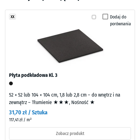
840
wybrano
inspirowane
kg/m³
jeszcze
wapieniem
Dodaj do
XX
żadnego
naturalnym.
Tłumienie
porównania
produktu
wstrząsów,
Powierzchnia
do
drgań i
wygląda
porównania.
dźwięków
ciepło
uderzeniowych
i
– Wartość
harmonijnie.
skali 2 =
komfortowe
tłumienie
Płyta podkładowa Kl. 3
Materiał
–
Klasa
Składniki
antypoślizgowości
52 × 52 lub 104 × 104 cm, 1,8 lub 2,8 cm – do wnętrz i na
i
DS (EN 14041) -
zewnątrz – Tłumienie ★★★, Nośność ★
budowa
Wartość skali 5 =
31,70 zł / Sztuka
Współczynnik
117,41 zł / m²
tarcia ok. 0,6
Wyrób
ma
Odporność
Zobacz produkt
budowę
na