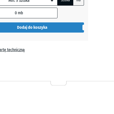
+
Sztuka
mb
y
- 267,30 zł
0
mb
Dodaj do koszyka
- 182,00 zł
y
artę techniczną