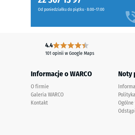
granulat
Przepusz
ELT
Od poniedziałku do piątku · 8:00–17:00
jest
Izolacj
łączony
Mrozoo
ze
Wytrz
spoiwem
4.4
PU
na
pigmentowanym
101 opinii w Google Maps
ścisk
na
-
grafitowoszary
Informacje o WARCO
Noty
kolor
Warto
łupka.
skali
O firmie
Inform
Powierzchnia
Galeria WARCO
Polityk
3
ma
Kontakt
Ogólne
chłodny,
=
Odstąp
ciemnoszary
ok.
odcień.
0,5
Warstwa
barwna
mm