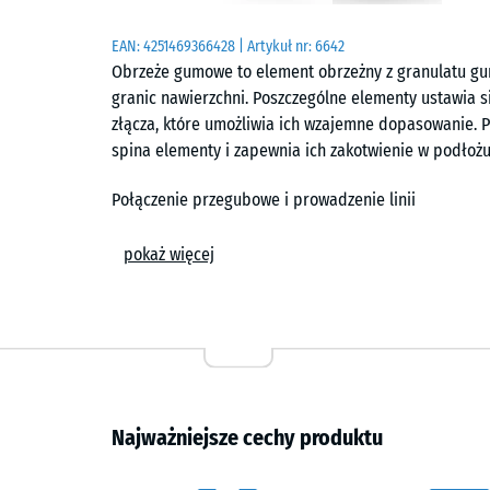
EAN:
4251469366428
| Artykuł nr:
6642
Obrzeże gumowe to element obrzeżny z granulatu g
granic nawierzchni. Poszczególne elementy ustawia 
złącza, które umożliwia ich wzajemne dopasowanie. P
spina elementy i zapewnia ich zakotwienie w podłożu
Połączenie przegubowe i prowadzenie linii
Zintegrowane połączenie przegubowe pozwala na łąc
pokaż więcej
szerokim zakresie kątowym. Dzięki temu można prowad
czy stopniowane. Elementy mogą być zestawiane w cią
zagospodarowania terenu.
Łączenie i zakotwienie w podłożu
Montaż polega na przeprowadzeniu rury stalowej pr
Najważniejsze cechy produktu
stabilizuje cały układ oraz przenosi siły na podłoż
osadzona w fundamencie punktowym lub bezpośredni