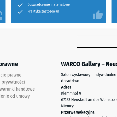
do
Doświadczenie materiałowe
czalność wody (EN 12616) – Skala 2 = Infiltracja do 10 mm/h (10 l/h/m²)
porównania.
Praktyka zastosowań
a termiczna – Wartość skali 5 = Przewodność cieplna ok. 0,07 W/(m·K)
dporny
ymałość
anie
 prawne
WARCO Gallery – Neu
ść
acje prawne
Salon wystawowy i indywidualne
doradztwo
a prywatności
Adres
 warunki handlowe
Klemmhof 9
ienie od umowy
67433 Neustadt an der Weinstra
Niemcy
Przerwa wakacyjna