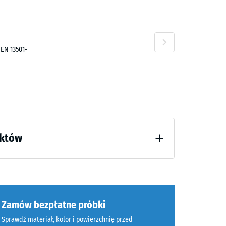
 EN 13501-
uktów
godzinach odciążenia (BS 7188)
tłumienie
Zamów bezpłatne próbki
Sprawdź materiał, kolor i powierzchnię przed
BS 7188)