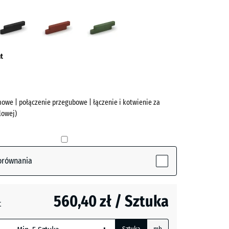
Antracyt
Czerwony
Zielony
owy
ceglasty
trawiasty
ve)
t
owe | połączenie przegubowe | łączenie i kotwienie za
lowej)
orównania
(active)
560,40 zł / Sztuka
- 285,60 zł
t