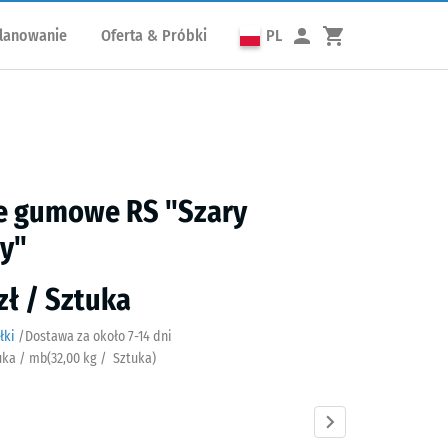
lanowanie
Oferta & Próbki
PL
e gumowe RS "Szary
y"
zł / Sztuka
łki
/
Dostawa za około
7-14 dni
tuka / mb
(
32,00
kg
/ Sztuka)