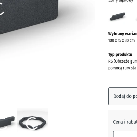
Szary łupkowy
Szary
łupk
(acti
Więcej
Wybrany warian
informacji
100 x 15 x 30 cm
o
kolorach?
Typ produktu
RS (Obrzeże gum
Pokaż
pomocą rury sta
paletę
kolorów
Szary
Dodaj do p
łupkowy
Antracyt
Cena i raba