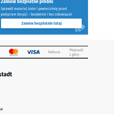
enie
Zamów bezpłatne próbki
Sprawdź materiał, kolor i powierzchnię przed
podjęciem decyzji – bezpłatnie i bez zobowiązań.
 7188)
Zamów bezpłatnie tutaj
a R10
stadt
ße