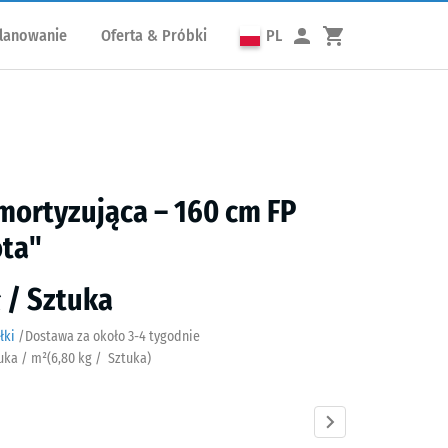
lanowanie
Oferta & Próbki
PL
mortyzująca – 160 cm FP
ota"
ł / Sztuka
łki
/
Dostawa za około
3-4 tygodnie
tuka / m²
(
6,80
kg
/ Sztuka)