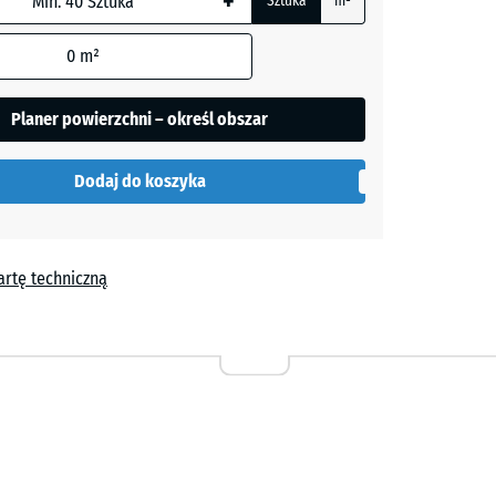
+
Sztuka
m²
+ 0,10 zł
0
m²
Planer powierzchni – określ obszar
Dodaj do koszyka
a
artę techniczną
yn