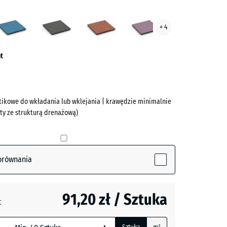
ota
Atlantyk
Ciemnoszary
Etna
Lawenda
+ 4
ve)
granit
t
astikowe do wkładania lub wklejania | krawędzie minimalnie
yty ze strukturą drenażową)
(active)
a
orównania
91,20 zł / Sztuka
t
zary