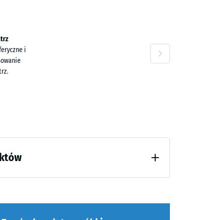
i
trz
eryczne i
sowanie
rz.
uktów
dzinach odciążenia (BS 7188)