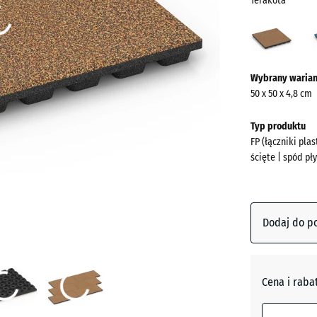
Terakota
Terak
(acti
Więcej
Wybrany warian
informacji
50 x 50 x 4,8 cm
o
kolorach?
Typ produktu
FP (łączniki pl
Pokaż
ścięte | spód pł
paletę
kolorów
Terakot
Dodaj do p
Atlantyk
Cena i raba
Ciemnos