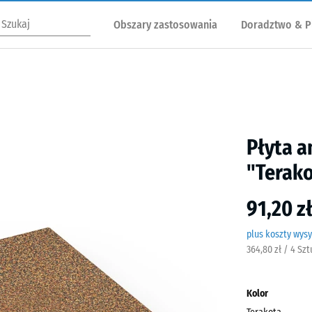
Obszary zastosowania
Doradztwo & P
Płyta a
"Terak
91,20 z
plus koszty wysy
364,80 zł / 4 Sz
Kolor