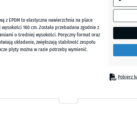
-
granit
ową z EPDM to elastyczna nawierzchnia na place
j wysokości 160 cm. Została przebadana zgodnie z
Etna
eniami o średniej wysokości. Poręczny format oraz
wiają układanie, zwiększają stabilność zespołu
ncze płyty można w razie potrzeby wymienić.
Lawend
Rattan
i podczas upadków z urządzeń zabawowych o
Pobierz k
, mniejszych zestawów wspinaczkowych, wieżyczek
przedszkola, place szkolne, publiczne i prywatne
Szary
 terapii, rehabilitacji i opiece, szczególnie tam,
granit
Trawert
twa funkcjonalna z granulatu ELT związanego