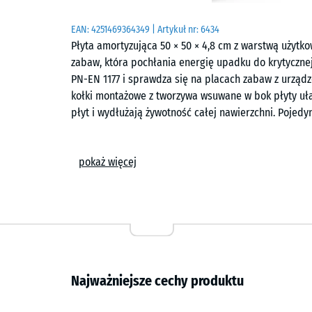
EAN:
4251469364349
| Artykuł nr:
6434
Płyta amortyzująca 50 × 50 × 4,8 cm z warstwą użytk
zabaw, która pochłania energię upadku do krytyczne
PN-EN 1177 i sprawdza się na placach zabaw z urządz
kołki montażowe z tworzywa wsuwane w bok płyty ułat
płyt i wydłużają żywotność całej nawierzchni. Pojedy
Obszary zastosowania
pokaż więcej
Płyta o grubości 4,8 cm chroni dzieci przed urazam
średniej wysokości zabudowy – huśtawek, zjeżdżalni
oraz zestawów łączonych. Typowe miejsca montażu to 
place zabaw. Nawierzchnia znajduje też zastosowanie w
gdzie często dochodzi do kontaktu skóry z podłożem.
Budowa i warstwy
Najważniejsze cechy produktu
Płyta ma konstrukcję dwuwarstwową. Elastyczna wars