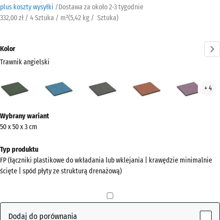
plus koszty wysyłki
/
Dostawa za około
2-3 tygodnie
332,00 zł / 4 Sztuka / m²
(
5,42
kg
/ Sztuka)
Kolor
Trawnik angielski
Trawnik
Atlantyk
Ciemnoszary
Etna
Law
+ 4
angielski
granit
(active)
Więcej
Wybrany wariant
informacji
50 x 50 x 3 cm
o
kolorach?
Typ produktu
FP (łączniki plastikowe do wkładania lub wklejania | krawędzie minimalnie
Pokaż
ścięte | spód płyty ze strukturą drenażową)
paletę
kolorów
Trawnik
Dodaj do porównania
(active)
angielski