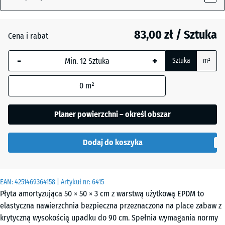
83,00 zł / Sztuka
Atlantyk
Cena i rabat
-
+
Sztuka
m²
Ciemnoszary
- 7,90 zł
granit
0
m²
Planer powierzchni – określ obszar
Etna
Dodaj do koszyka
Lawenda
EAN:
4251469364158
| Artykuł nr:
6415
Płyta amortyzująca 50 × 50 × 3 cm z warstwą użytkową EPDM to
Rattan
elastyczna nawierzchnia bezpieczna przeznaczona na place zabaw z
krytyczną wysokością upadku do 90 cm. Spełnia wymagania normy