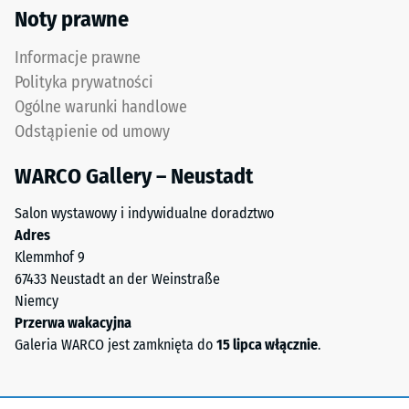
Przepuszczalność
Noty prawne
w
wody (EN 12616) –
masie
Skala 5 =
Informacje prawne
i
Infiltracja ok.
Polityka prywatności
połączonego
1000 mm/h (1000
Ogólne warunki handlowe
stabilizowanym
l/h/m²)
Odstąpienie od umowy
UV
Odporność
poliuretanem.
na poślizg
WARCO Gallery – Neustadt
Powierzchnia
(EN 16165)
warstwy
– Wartość
Salon wystawowy i indywidualne doradztwo
użytkowej
skali 4 =
Adres
ma
średni kąt
Klemmhof 9
otwartoporową
akceptacji
67433 Neustadt an der Weinstraße
strukturę.
ok. 16°,
Niemcy
Warstwę
grupa R10
Przerwa wakacyjna
nośną
Izolacja
Galeria WARCO jest zamknięta do
15 lipca włącznie
.
wykonano
termiczna –
z
Wartość
oczyszczonego,
skali 3 =