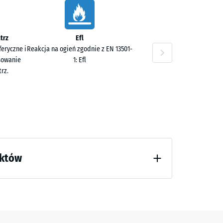
trz
Efl
eryczne i
Reakcja na ogień zgodnie z EN 13501-
sowanie
1: Efl
rz.
uktów
 godzinach odciążenia (BS 7188)
umienie