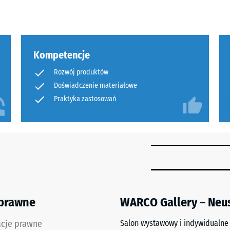
Kompetencje
ałość
Rozwój produktów
Doświadczenie materiałowe
e
Praktyka zastosowań
u
ść
ia
e.
 prawne
WARCO Gallery – Neu
acje prawne
Salon wystawowy i indywidualne