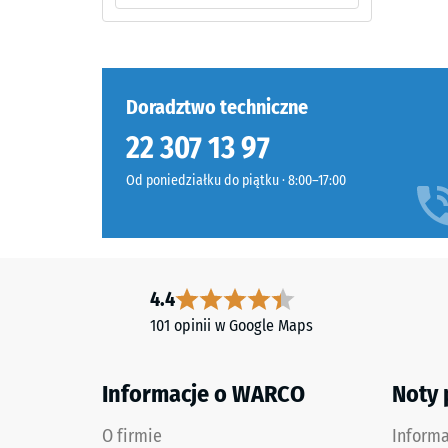
czarnego
2 / 5
granulatu
ELT
połączonego
Doradztwo techniczne
spoiwem
Wytrzym
poliuretanowym.
22 307 13 97
na
Skrót
ściskani
Od poniedziałku do piątku · 8:00–17:00
ELT
materiał
oznacza
opisuje
"End
jego
of
odporno
Life
4.4
na
Tyres"
obciążen
101 opinii w Google Maps
i
punktow
odnosi
Określa,
się
Informacje o WARCO
Noty
w
do
jakim
granulatu
O firmie
Inform
stopniu