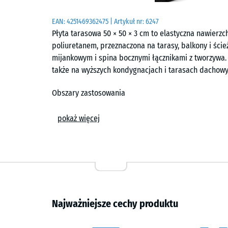
EAN:
4251469362475
| Artykuł nr:
6247
Płyta tarasowa 50 × 50 × 3 cm to elastyczna nawier
poliuretanem, przeznaczona na tarasy, balkony i ście
mijankowym i spina bocznymi łącznikami z tworzywa.
także na wyższych kondygnacjach i tarasach dachowy
Obszary zastosowania
Płyta tarasowa sprawdza się na wszystkich powierzc
pokaż więcej
dachowych, balkonach, loggiach, miejscach wypoczyn
łączących. Pokrywa drobne nierówności podłoża i tw
odróżniającą się od twardych nawierzchni kamiennyc
Budowa i warstwy
Płyta wykonana jest z granulatu gumowego ELT spaja
Najważniejsze cechy produktu
granulat pochodzący z recyklingu opon samochodowy
ścieranie i dokładność wymiarową. W wariantach ba