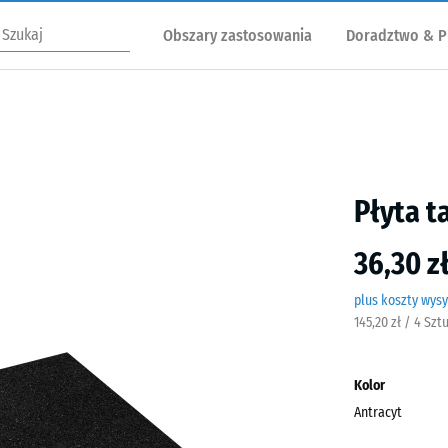
Obszary zastosowania
Doradztwo & P
Płyta t
36,30 z
plus koszty wysy
145,20 zł / 4 Szt
Kolor
Antracyt
Antra