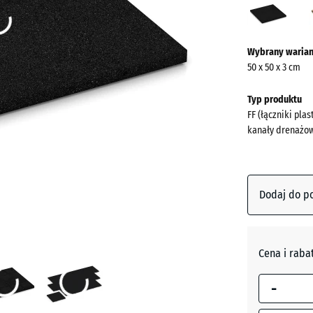
(acti
Więcej
Wybrany warian
informacji
50 x 50 x 3 cm
o
kolorach?
Typ produktu
FF (łączniki pla
Pokaż
kanały drenażo
paletę
kolorów
Antracyt
Dodaj do p
Beż
piaskow
Cena i raba
-
Błękit