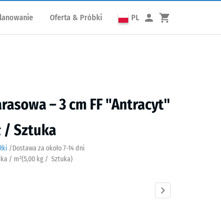
lanowanie
Oferta & Próbki
PL
arasowa – 3 cm FF "Antracyt"
ł / Sztuka
łki
/
Dostawa za około
7-14 dni
uka / m²
(
5,00
kg
/ Sztuka)
cyt
Beż
Błękit
Czerwony
Szary