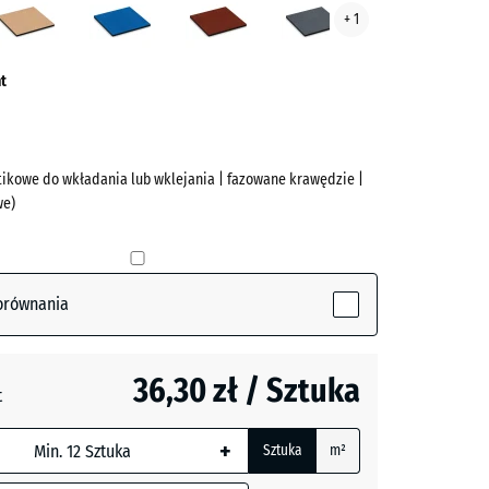
+ 1
ve)
piaskowy
nieba
ceglasty
łupkowy
t
stikowe do wkładania lub wklejania | fazowane krawędzie |
we)
(active)
orównania
+ 13,10 zł
36,30 zł / Sztuka
y
t
+
Sztuka
m²
+ 11,60 zł