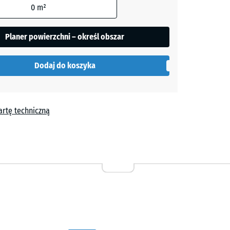
0
m²
Planer powierzchni – określ obszar
y
+ 0,60 zł
Dodaj do koszyka
+ 11,60 zł
artę techniczną
+ 4,30 zł
y