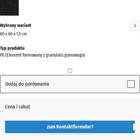
Antracyt
(active)
Wybrany wariant
60 x 60 x 1,5 cm
Wymiary
Typ produktu
do
PE (Element formowany z granulatu gumowego)
wysyłki
600
x
600
Dodaj do porównania
x
15
mm
Cena i rabat
Wybrany,
niebiesko
zum Kontaktformular?
obramowany
wymiar jest