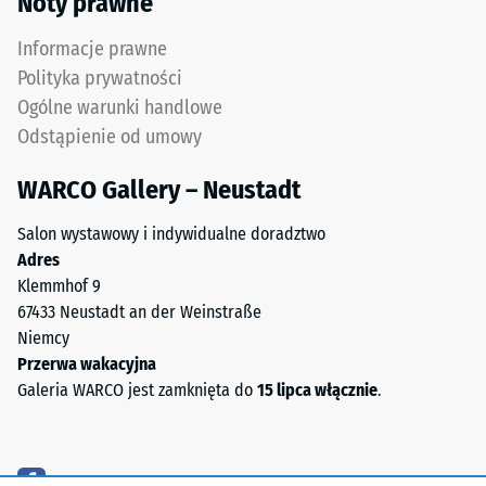
Noty prawne
składa
4
się
Informacje prawne
=
z
Polityka prywatności
ok.
naturalnego
Ogólne warunki handlowe
kauczuku
0,25
Odstąpienie od umowy
(NR)
mm
i
WARCO Gallery – Neustadt
pozostałej
kauczuku
styrenowo-
wgłębienia
Salon wystawowy i indywidualne doradztwo
butadienowego
Adres
po
(SBR).
Klemmhof 9
24
W
67433 Neustadt an der Weinstraße
wariancie
godzinach
Niemcy
czarnym
Przerwa wakacyjna
odciążenia
i
Galeria WARCO jest zamknięta do
15 lipca włącznie
.
(BS
antracytowym
zastosowano
7188)
spoiwo
bezbarwne.