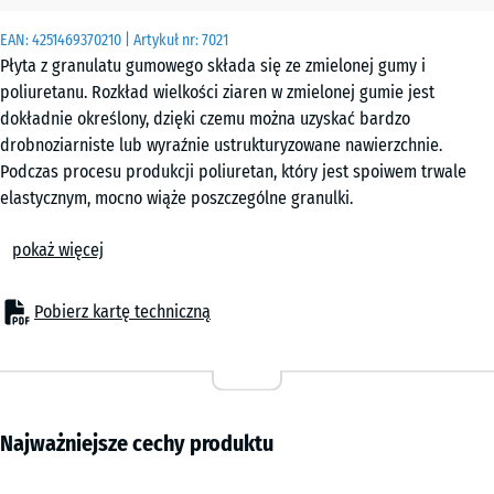
używany do
EAN:
4251469370210
| Artykuł nr:
7021
obliczenia
Płyta z granulatu gumowego składa się ze zmielonej gumy i
zapotrzebowania
poliuretanu. Rozkład wielkości ziaren w zmielonej gumie jest
(chyba że w
dokładnie określony, dzięki czemu można uzyskać bardzo
danych produktu
drobnoziarniste lub wyraźnie ustrukturyzowane nawierzchnie.
wskazano
Podczas procesu produkcji poliuretan, który jest spoiwem trwale
inaczej).
elastycznym, mocno wiąże poszczególne granulki.
Płyta z granulatu gumowego jest elastyczna, dzięki czemu w pewnym
60
pokaż więcej
stopniu dostosowuje się do podłoża. Pochłania hałas uderzeniowy
x
oraz wibracje. W zależności od jej grubości i gęstości, może być
60
dobrze lub słabo przepuszczalna dla wody.
x
Pobierz kartę techniczną
1,5
cm
Najważniejsze cechy produktu
60
x