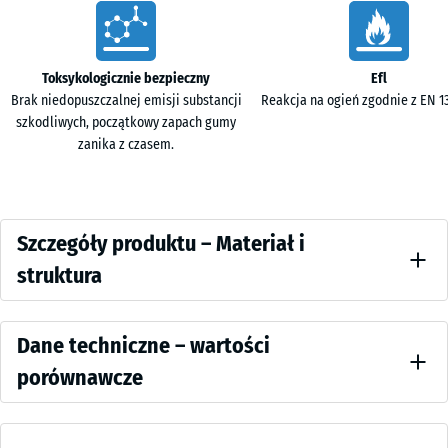
60
Charakterystyka
x 2
cm
Toksykologicznie bezpieczny
Efl
Brak niedopuszczalnej emisji substancji
Reakcja na ogień zgodnie z EN 135
szkodliwych, początkowy zapach gumy
zanika z czasem.
Szczegóły
Szczegóły produktu – Materiał i
produktu
struktura
–
Kolor
Materiał
Wartości
Antracyt
Dane techniczne – wartości
i
odniesienia
porównawcze
struktura
Antracyt
prezentuje
Wytrzymałość
głęboki,
na ściskanie -