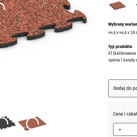
(acti
Więcej
Wybrany warian
informacji
o
44,6 x 44,6 x 1,8
kolorach?
Wymiary
Typ produktu
do
Pokaż
XT (kalibrowana
wysyłki
paletę
spoina | kanały
485
kolorów
x
(act
Etna
485
x
Dodaj do p
18
mm
Atlantyk
Wybrany,
Cena i raba
niebiesko
Ciemnos
-
obramowa
granit
wymiar jest