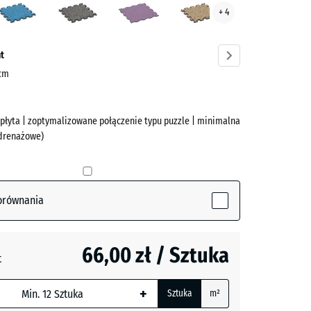
+ 4
ve)
granit
t
 cm
 płyta | zoptymalizowane połączenie typu puzzle | minimalna
 drenażowe)
ive)
orównania
66,00 zł / Sztuka
t
zary
+
ny
Sztuka
m²