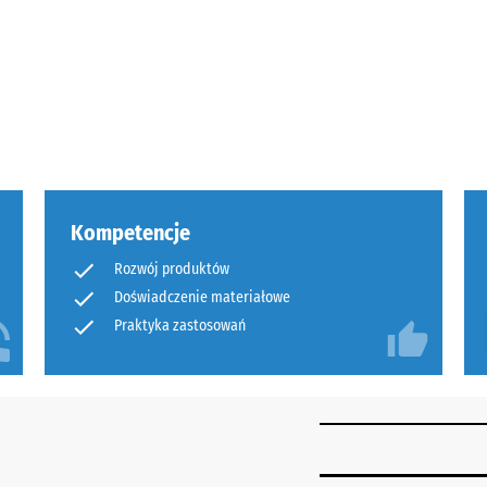
ałość
e
u
Kompetencje
ść
Rozwój produktów
Doświadczenie materiałowe
ia
Praktyka zastosowań
e.