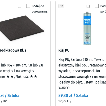
żadnego
Dodaj do
Dod
OP
typoślizgowości DS (EN 14041) - Wartość skali 2 = Współczynnik tarcia ok. 0,38
produktu
porównania
por
do
ść na ścieranie – Odporność na zużycie ścierne – Wartość skali 3 = "bardzo dob
porównania.
czalność wody (EN 12616) – Skala 2 = Infiltracja do 10 mm/h (10 l/h/m²)
ć na poślizg (EN 16165) – Wartość skali 3 = średni kąt akceptacji ok. 15°, grup
 termiczna – Wartość skali 2 = Przewodność cieplna ok. 0,12 W/(m·K)
ymałość
podkładowa Kl. 2
Klej PU
Klej PU, kartusz 310 ml. Trwale
anie
 lub 104 × 104 cm, 1,8 lub 2,8
elastyczny klej poliuretanowy 
o wnętrz i na zewnątrz –
wysokiej przyczepności. Do
enie ★★, Nośność ★★
stosowania wewnątrz i na zewn
ść
Idealny do płyt, listew i palisa
WARCO.
 zł / Sztuka
59,30 zł / Sztuka
ł / m²
191,29 zł / l