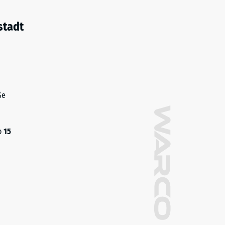
stadt
ße
o
15