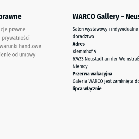
ceniu
 prawne
WARCO Gallery – Neu
m
acje prawne
Salon wystawowy i indywidualne
nej
doradztwo
a prywatności
Adres
 warunki handlowe
Klemmhof 9
ienie od umowy
ść
67433 Neustadt an der Weinstra
nia
Niemcy
y
Przerwa wakacyjna
Galeria WARCO jest zamknięta d
lipca włącznie
.
łości
,
st
ść