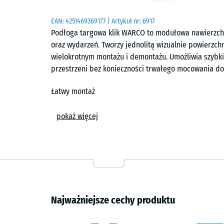
EAN:
4251469369177
| Artykuł nr:
6917
Podłoga targowa klik WARCO to modułowa nawierzchn
oraz wydarzeń. Tworzy jednolitą wizualnie powierzch
wielokrotnym montażu i demontażu. Umożliwia szybkie
przestrzeni bez konieczności trwałego mocowania do
Łatwy montaż
Płyty układa się jako system pływający na równym i 
pokaż więcej
połączenia typu klik stabilnie łączą elementy, tworz
niewidoczna w gotowej powierzchni. Brak fazowania 
potrzeby płyty można docinać standardowymi narzędz
lub wymienić.
Komfort użytkowania
Najważniejsze cechy produktu
Nawierzchnia zapewnia komfort podczas wielogodzinn
ogranicza przenoszenie drgań oraz tłumi odgłosy kro