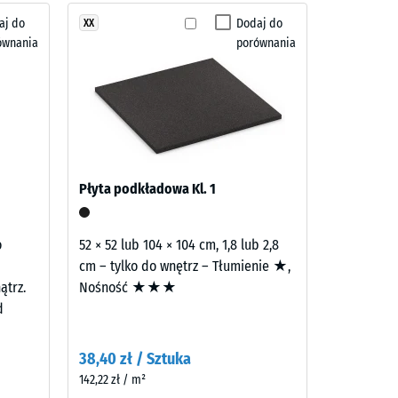
aj do
Dodaj do
XX
ównania
porównania
ra" (BS 7188)
a R10
Płyta podkładowa Kl. 1
o
52 × 52 lub 104 × 104 cm, 1,8 lub 2,8
cm – tylko do wnętrz – Tłumienie ★,
ątrz.
Nośność ★★★
d
38,40 zł / Sztuka
142,22 zł / m²