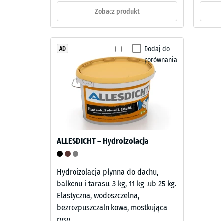
ok.
budowa
Zobacz produkt
0,25
mm
Wyрób
Dodaj do
AD
ma
pozos
porównania
budowę
wgłęb
dwuwarstwową.
po
Warstwę
użytkową
24
o
godzi
grubości
odcią
około
ALLESDICHT – Hydroizolacja
2
(BS
mm
7188)
wykonano
Hydroizolacja płynna do dachu,
z
balkonu i tarasu. 3 kg, 11 kg lub 25 kg.
nowego
Elastyczna, wodoszczelna,
granulatu
bezrozpuszczalnikowa, mostkująca
4 / 5
EPDM
rysy.