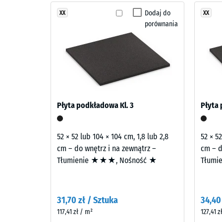
Mieszanka
czerwieni,
Dodaj do
XX
XX
Klasa an
porównania
pomarańczy
Odporno
i
brązów
Przepusz
tworzy
Odpornoś
wyrazistą,
energetyczną
Izolacja
kompozycję.
Wytrz
Płyta podkładowa Kl. 3
Płyta 
Powierzchnia
na
przyciąga
ścisk
uwagę
52 × 52 lub 104 × 104 cm, 1,8 lub 2,8
52 × 52
kontrastowym
-
cm – do wnętrz i na zewnątrz –
cm – d
charakterem.
Tłumienie ★★★, Nośność ★
Tłumi
Warto
skali
Materiał
4
–
31,70 zł / Sztuka
34,40
Składniki
=
117,41 zł / m²
127,41 z
i