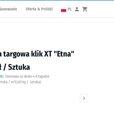
lanowanie
Oferta & Próbki
PL
 targowa klik XT "Etna"
ł / Sztuka
łki
/
Dostawa za około
4-6 tygodni
Sztuka / m²
(
3,65
kg
/ Sztuka)
Atlantyk
Ciemnoszary
Lawenda
Rattan