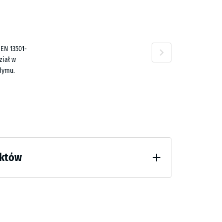
,20 zł
i
 EN 13501-
ział w
dymu.
uktów
 godzinach odciążenia (BS 7188)
 tłumienie