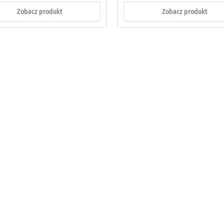
Zobacz produkt
Zobacz produkt
tałej
ienia
nach
żenia