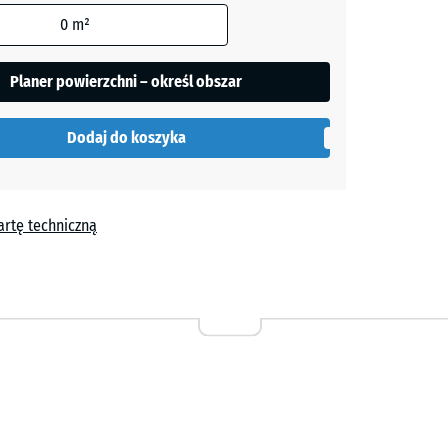
0
m²
a
wania
Planer powierzchni – określ obszar
w
duktu
Dodaj do koszyka
artę techniczną
a
yn