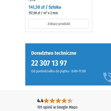
(kauczuk
141,30 zł / Sztuka
etylenowo-
157,00 zł / m² x 2 mm
propylenowo-
dienowy)
Zobacz produkt
Wytrzym
barwionego
na
w
ściskani
masie
materiał
i
opisuje
połączonego
Doradztwo techniczne
jego
stabilizowanym
odporno
22 307 13 97
UV
na
poliuretanem.
Od poniedziałku do piątku · 8:00–17:00
obciążen
Warstwa
punktow
użytkowa
Określa,
ma
w
zamkniętą
jakim
powierzchnię.
4.4
stopniu
Warstwę
101 opinii w Google Maps
materiał
nośną