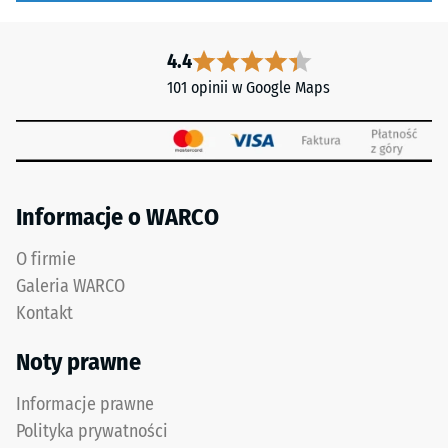
punktowe.
Spodnia
Obciążenia
strona
4.4
tego
ma
typu
101 opinii w Google Maps
kwadratowe
mogą
podkładki
być
nośne
powodowane
rozmieszczone
np.
diagonalnie.
przez
Między
Informacje o WARCO
buty
nimi
na
O firmie
przebiegają
wysokim
szerokie,
Galeria WARCO
obcasie,
płaskie
Kontakt
nogi
kanały
mebli,
drenażowe.
Noty prawne
donice
Na
na
zewnątrz
Informacje prawne
kółkach
oraz
Polityka prywatności
lub