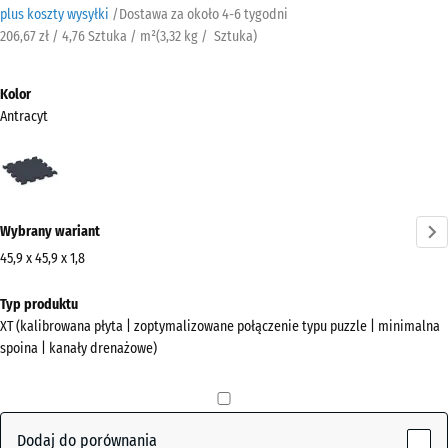
plus koszty wysyłki
/
Dostawa za około
4-6 tygodni
206,67 zł / 4,76 Sztuka / m²
(
3,32
kg
/ Sztuka)
Kolor
Antracyt
Antracyt
(active)
Wybrany wariant
45,9 x 45,9 x 1,8
Wymiary
Typ produktu
do
XT (kalibrowana płyta | zoptymalizowane połączenie typu puzzle | minimalna
wysyłki
spoina | kanały drenażowe)
500
x
500
x
Dodaj do porównania