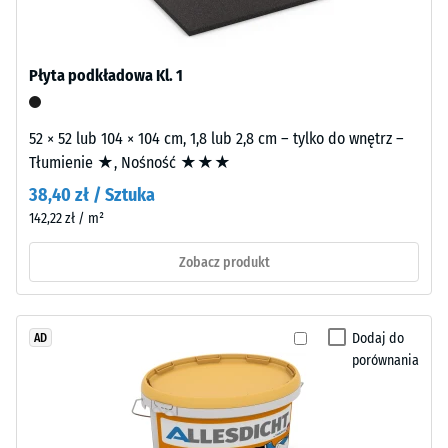
pozostałej
Montaż
–
wgłębienia
Obróbka
po
Płyta podkładowa Kl. 1
–
24
Instalacja
godzinach
52 × 52 lub 104 × 104 cm, 1,8 lub 2,8 cm – tylko do wnętrz –
Tłumienie ★, Nośność ★★★
Faliste
odciążenia
zęby
38,40 zł / Sztuka
(BS
na
142,22 zł / m²
7188)
czterech
bokach
Zobacz produkt
(jak
w
systemie
/ 5
Dodaj do
AD
4035)
porównania
bez
sfazowania
krawędzi.
Wytrzymałość