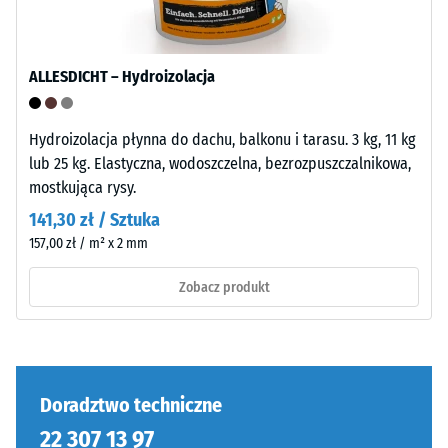
Krawędzie
na
pozostają
ściskanie
prostopadłe,
materiału
tworząc
ALLESDICHT – Hydroizolacja
opisuje
fugę
jego
włosową.
odporność
Hydroizolacja płynna do dachu, balkonu i tarasu. 3 kg, 11 kg
System
na
lub 25 kg. Elastyczna, wodoszczelna, bezrozpuszczalnikowa,
stanowi
obciążenia
mostkująca rysy.
warstwę
punktowe.
141,30 zł / Sztuka
wierzchnią
Określa,
w
157,00 zł / m² x 2 mm
w
konstrukcji
jakim
Zobacz produkt
wielowarstwowej.
stopniu
Orientacja
materiał
płyt
ulega
jest
odkształceniu
obowiązkowa.
Doradztwo techniczne
pod
Połączenie
wpływem
22 307 13 97
jest