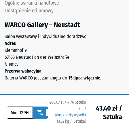
w
Ogólne warunki handlowe
podstawy
wilgotnym
Odstąpienie od umowy
różnych
środowisku
urządzeń.
woda
WARCO Gallery – Neustadt
Wytrzymałość
spływa
na
przez
Salon wystawowy i indywidualne doradztwo
ściskanie
kanały
Adres
jest
zgodnie
Klemmhof 9
określana
ze
67433 Neustadt an der Weinstraße
zgodnie
spadkiem;
Niemcy
z
na
Przerwa wakacyjna
metodą
przepuszczalnym
Galeria WARCO jest zamknięta do
15 lipca włącznie
.
testową
podłożu
opisaną
nośnym
w
przesiąka
normie
206,67 zł / 4,76 Sztuka
bezpośrednio
43,40 zł /
/ m²
BS
do
-
+
plus koszty wysyłki
Sztuka
7188:1998.
gruntu.
(
3,32
kg
/ Sztuka)
Bezpieczne nawierzchnie.
Próbkę
Podkładki