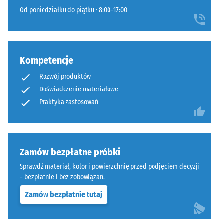
przyłożonej
szczególnie
Od poniedziałku do piątku · 8:00–17:00
siły.
stabilne
Mała
dzięki
głębokość
zoptymalizowanej
wgniecenia
geometrii.
Kompetencje
świadczy
Wynik:
o
jednolita,
Rozwój produktów
wysokiej
praktycznie
Doświadczenie materiałowe
wytrzymałości
niewidoczna
Praktyka zastosowań
na
fuga
ściskanie,
z
natomiast
wytrzymałym
większa
przylęgiem.
Zamów bezpłatne próbki
głębokość
oznacza
Sprawdź materiał, kolor i powierzchnię przed podjęciem decyzji
Struktura
mniejszą
– bezpłatnie i bez zobowiązań.
spodniej
odporność
Zamów bezpłatnie tutaj
strony
na
obciążenia