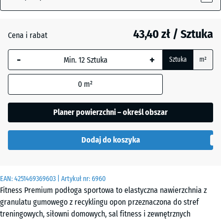
18
mm
43,40 zł / Sztuka
Cena i rabat
Wybrany,
niebiesko
-
+
Sztuka
m²
obramowany
wymiar jest
0
m²
używany do
obliczenia
zapotrzebowania
Planer powierzchni – określ obszar
(chyba że w
danych produktu
Dodaj do koszyka
wskazano
inaczej).
45,9
EAN:
4251469369603
| Artykuł nr:
6960
x
Fitness Premium podłoga sportowa to elastyczna nawierzchnia z
45,9
granulatu gumowego z recyklingu opon przeznaczona do stref
x
treningowych, siłowni domowych, sal fitness i zewnętrznych