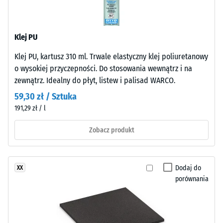
cieplna ok.
i
0,12 W/(m·K)
antracytowych
stosowane
Mrozoodporny
Klej PU
jest
Wytrzymałość
spoiwo
Klej PU, kartusz 310 ml. Trwale elastyczny klej poliuretanowy
na
bezbarwne,
o wysokiej przyczepności. Do stosowania wewnątrz i na
natomiast
zewnątrz. Idealny do płyt, listew i palisad WARCO.
ściskanie
wersje
59,30 zł / Sztuka
-
kolorowe
191,29 zł / l
Wartość
wykorzystują
spoiwo
skali
Zobacz produkt
pigmentowane.
2
Powierzchnia
=
ma
Dodaj do
XX
średnioziarnistą,
ok.
porównania
antypoślizgową
0,75
strukturę.
mm