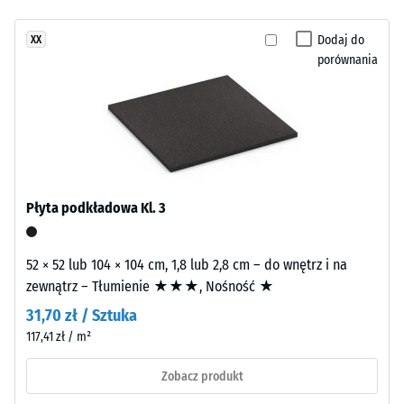
inspirowaną
godzinach
jeszcze
otwartą
odciążenia
Dodaj do
XX
żadnego
wodą.
(BS 7188)
porównania
produktu
Kolor
do
Gęstość
nadaje
porównania.
pozorna
powierzchni
-
wyraźny,
wartość
chłodny
skali 1 =
charakter.
do 780
kg/m³
Płyta podkładowa Kl. 3
Materiał
Tłumienie
–
wstrząsów,
52 × 52 lub 104 × 104 cm, 1,8 lub 2,8 cm – do wnętrz i na
Składniki
drgań i
zewnątrz – Tłumienie ★★★, Nośność ★
i
dźwięków
31,70 zł / Sztuka
budowa
uderzeniowych
117,41 zł / m²
– Wartość
skali 2 =
Wyrób
Zobacz produkt
komfortowe
ma
tłumienie