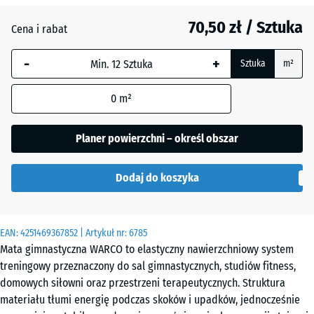
Ciemnoszary
70,50 zł / Sztuka
granit
Cena i rabat
-
+
Sztuka
m²
Etna
0
m²
Lawenda
Planer powierzchni – określ obszar
Dodaj do koszyka
Rattan
EAN:
4251469367852
| Artykuł nr:
6785
Szary
Mata gimnastyczna WARCO to elastyczny nawierzchniowy system
granit
treningowy przeznaczony do sal gimnastycznych, studiów fitness,
domowych siłowni oraz przestrzeni terapeutycznych. Struktura
materiału tłumi energię podczas skoków i upadków, jednocześnie
Terakota