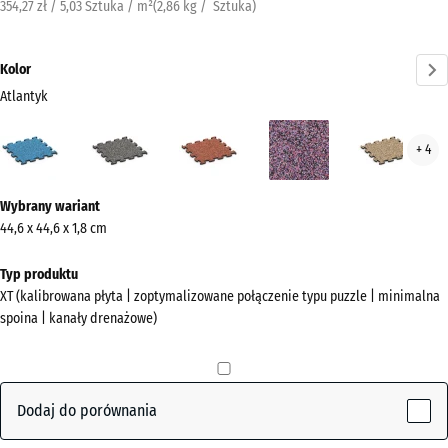
354,27 zł / 5,03 Sztuka / m²
(
2,86
kg
/ Sztuka)
Kolor
Atlantyk
Atlantyk
Ciemnoszary
Etna
Lawenda
Ratt
+ 4
(active)
granit
Więcej
Wybrany wariant
informacji
44,6 x 44,6 x 1,8 cm
o
kolorach?
Typ produktu
XT (kalibrowana płyta | zoptymalizowane połączenie typu puzzle | minimalna
Pokaż
spoina | kanały drenażowe)
paletę
kolorów
(active)
Atlantyk
Dodaj do porównania