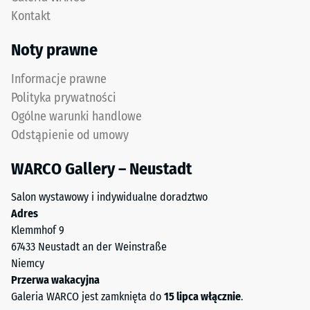
punktowe.
niewidoczna
Kontakt
Obciążenia
fuga
tego
z
Noty prawne
typu
wytrzymałym
mogą
przylęgiem.
Informacje prawne
być
Polityka prywatności
powodowane
Struktura
Ogólne warunki handlowe
np.
spodniej
Odstąpienie od umowy
przez
strony
buty
WARCO Gallery – Neustadt
na
wysokim
Spodnia
Salon wystawowy i indywidualne doradztwo
obcasie,
strona
Adres
nogi
ma
Klemmhof 9
mebli,
kwadratowe
67433 Neustadt an der Weinstraße
donice
podkładki
Niemcy
na
nośne
Przerwa wakacyjna
kółkach
rozmieszczone
Galeria WARCO jest zamknięta do
15 lipca włącznie
.
lub
diagonalnie.