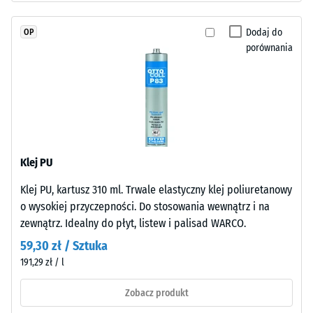
wody (EN 12616) –
w
Skala 5 =
masie
Dodaj do
OP
Infiltracja ok.
i
porównania
1000 mm/h (1000
połączonego
l/h/m²)
stabilizowanym
Odporność
UV
na poślizg
poliuretanem.
(EN 16165)
Powierzchnia
– Wartość
warstwy
skali 4 =
Klej PU
użytkowej
średni kąt
ma
akceptacji
Klej PU, kartusz 310 ml. Trwale elastyczny klej poliuretanowy
otwartoporową
ok. 16°,
o wysokiej przyczepności. Do stosowania wewnątrz i na
strukturę.
grupa R10
zewnątrz. Idealny do płyt, listew i palisad WARCO.
Warstwę
Izolacja
59,30 zł / Sztuka
nośną
termiczna –
191,29 zł / l
wykonano
Wartość
z
skali 2 =
Zobacz produkt
oczyszczonego,
Przewodność