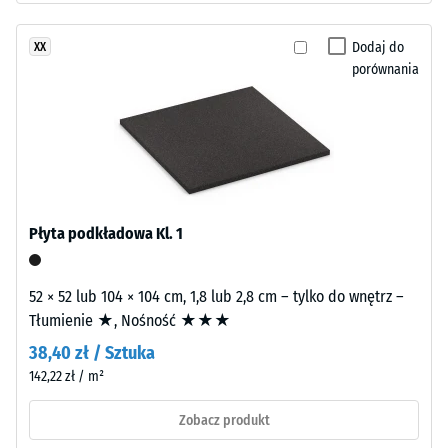
czarnego
cieplna ok.
granulatu
0,12 W/(m·K)
Dodaj do
XX
ELT
Mrozoodporny
porównania
o
Wytrzymałość
grubym
ziarnie,
na
połączonego
ściskanie
spoiwem
-
poliuretanowym.
ELT
Wartość
Płyta podkładowa Kl. 1
oznacza
skali
granulat
1
pochodzący
52 × 52 lub 104 × 104 cm, 1,8 lub 2,8 cm – tylko do wnętrz –
z
=
Tłumienie ★, Nośność ★★★
recyklingu
ok.
38,40 zł / Sztuka
zużytych
142,22 zł / m²
1
opon
(„End
mm
Zobacz produkt
of
pozostałej