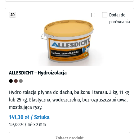
Life
wgłębienia
Tyres").
Dodaj do
AD
Warstwa
po
porównania
nośna
24
jest
godzinach
prasowana
przy
odciążenia
niskiej
(BS
gęstości.
7188)
ALLESDICHT – Hydroizolacja
Montaż
–
Hydroizolacja płynna do dachu, balkonu i tarasu. 3 kg, 11 kg
Obróbka
lub 25 kg. Elastyczna, wodoszczelna, bezrozpuszczalnikowa,
/ 5
–
mostkująca rysy.
Instalacja
141,30 zł / Sztuka
157,00 zł / m² x 2 mm
Faliste
Wytrzymałość
zęby
Zobacz produkt