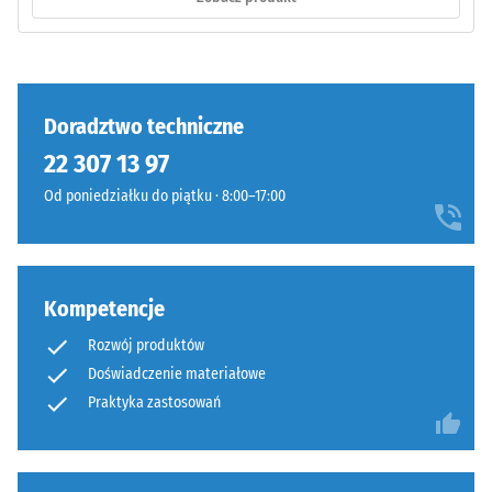
na
na
ściskanie
czterech
materiału
bokach
opisuje
(jak
jego
w
Doradztwo techniczne
odporność
systemie
22 307 13 97
na
4035)
obciążenia
Od poniedziałku do piątku · 8:00–17:00
bez
punktowe.
sfazowania
Określa,
krawędzi.
w
Krawędzie
jakim
Kompetencje
pozostają
stopniu
prostopadłe,
Rozwój produktów
materiał
tworząc
Doświadczenie materiałowe
ulega
fugę
Praktyka zastosowań
odkształceniu
włosową.
pod
System
wpływem
stanowi
przyłożonej
warstwę