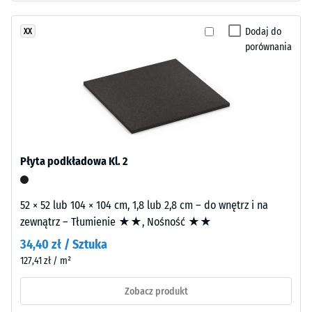
budowę
Klasa
dwuwarstwową.
Dodaj do
XX
antypoślizgowości
Warstwę
porównania
DS (EN 14041) -
użytkową
Wartość skali 4 =
o
Współczynnik
grubości
tarcia ok. 0,53
około
Odporność
3,3
na
mm
ścieranie
wykonano
Płyta podkładowa Kl. 2
–
z
Odporność
nowego
na zużycie
52 × 52 lub 104 × 104 cm, 1,8 lub 2,8 cm – do wnętrz i na
granulatu
ścierne –
zewnątrz – Tłumienie ★★, Nośność ★★
EPDM
Wartość
(kauczuk
34,40 zł / Sztuka
skali 2 =
etylenowo-
"dobra"
127,41 zł / m²
propylenowo-
(BS 7188)
dienowy)
Zobacz produkt
Przepuszczalność
barwionego