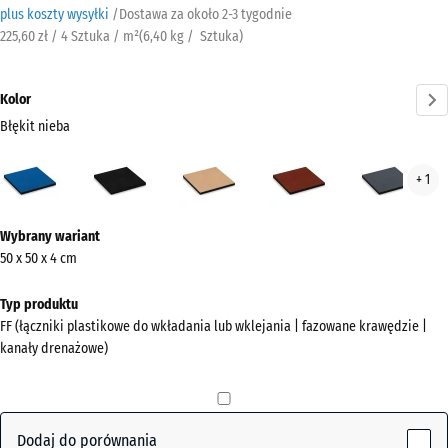
plus koszty wysyłki
/
Dostawa za około
2-3 tygodnie
225,60 zł / 4 Sztuka / m²
(
6,40
kg
/ Sztuka)
Kolor
Błękit nieba
Błękit
Antracyt
Beż
Czerwony
Szar
+ 1
nieba
piaskowy
ceglasty
łup
(active)
Więcej
Wybrany wariant
informacji
50 x 50 x 4 cm
o
kolorach?
Typ produktu
FF (łączniki plastikowe do wkładania lub wklejania | fazowane krawędzie |
Pokaż
kanały drenażowe)
paletę
kolorów
Błękit
Dodaj do porównania
(active)
nieba