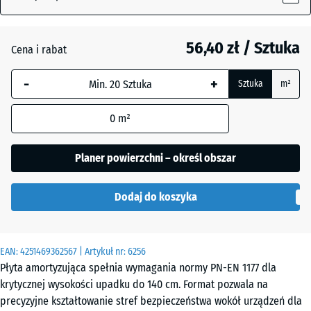
56,40 zł / Sztuka
Antracyt
- 12,80 zł
Cena i rabat
-
+
Sztuka
m²
Beż
+ 1,50 zł
piaskowy
0
m²
Planer powierzchni – określ obszar
Czerwony
- 11,00 zł
ceglasty
Dodaj do koszyka
Szary
EAN:
4251469362567
| Artykuł nr:
6256
łupkowy
Płyta amortyzująca spełnia wymagania normy PN-EN 1177 dla
krytycznej wysokości upadku do 140 cm. Format pozwala na
precyzyjne kształtowanie stref bezpieczeństwa wokół urządzeń dla
Zielony