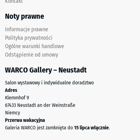
Kontakt
użytkowa
0,09 W/(m·K)
z
Noty prawne
Mrozoodporny
drobnego
Wytrzymałość
granulatu
Informacje prawne
ELT
na
Polityka prywatności
tworzy
ściskanie
Ogólne warunki handlowe
powierzchnię
Odstąpienie od umowy
-
odporną
na
Wartość
WARCO Gallery – Neustadt
ścieranie
skali
i
Salon wystawowy i indywidualne doradztwo
2
antypoślizgową.
Adres
Dolna
=
Klemmhof 9
warstwa
ok.
67433 Neustadt an der Weinstraße
z
Niemcy
0,75
grubszego
Przerwa wakacyjna
granulatu
mm
Galeria WARCO jest zamknięta do
15 lipca włącznie
.
ELT
pozostałej
zapewnia