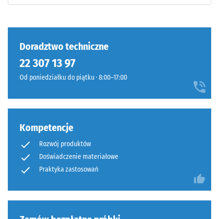
tłumienie
Klasa
antypoślizgowości
Wyrób
DS (EN 14041) -
ma
Doradztwo techniczne
Wartość skali 3 =
budowę
22 307 13 97
Współczynnik
dwuwarstwową
tarcia ok. 0,45
Od poniedziałku do piątku · 8:00–17:00
i
Odporność
wykonany
na ścieranie
jest
–
z
Odporność
Kompetencje
oczyszczonego,
na zużycie
czarnego
ścierne –
Rozwój produktów
granulatu
Wartość
Doświadczenie materiałowe
ELT
skali 4 =
Praktyka zastosowań
połączonego
"doskonała"
spoiwem
(BS 7188)
poliuretanowym.
Przepuszczalność
Skrót
wody (EN 12616) –