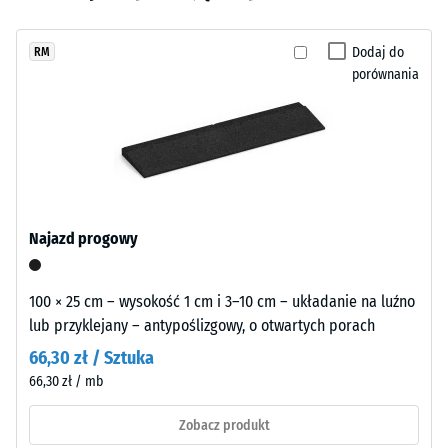
wgłębienia
wybrano
odcieniem
po 24
jeszcze
o
godzinach
Dodaj do
RM
żadnego
lekkim
odciążenia
porównania
produktu
charakterze.
(BS 7188)
do
Rozjaśnia
porównania.
Gęstość
place
pozorna
zabaw
-
i
wartość
przestrzenie
skali 1 =
rekreacyjne
do 780
Najazd progowy
na
kg/m³
zewnątrz.
Tłumienie
100 × 25 cm – wysokość 1 cm i 3–10 cm – układanie na luźno
wstrząsów,
lub przyklejany – antypoślizgowy, o otwartych porach
Materiał
drgań i
66,30 zł / Sztuka
–
dźwięków
66,30 zł / mb
uderzeniowych
Składniki
– Wartość
i
Zobacz produkt
skali 4 = silne
budowa