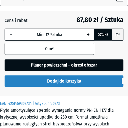
87,80 zł / Sztuka
Antracyt
- 8,30 zł
Cena i rabat
-
+
Sztuka
m²
Beż
+ 11,70 zł
piaskowy
0
m²
Planer powierzchni – określ obszar
Błękit
+ 9,60 zł
nieba
Dodaj do koszyka
Czerwony
- 7,10 zł
EAN:
4251469362734
| Artykuł nr:
6273
ceglasty
Płyta amortyzująca spełnia wymagania normy PN-EN 1177 dla
krytycznej wysokości upadku do 230 cm. Format umożliwia
planowanie rozległych stref bezpieczeństwa przy wysokich
Szary