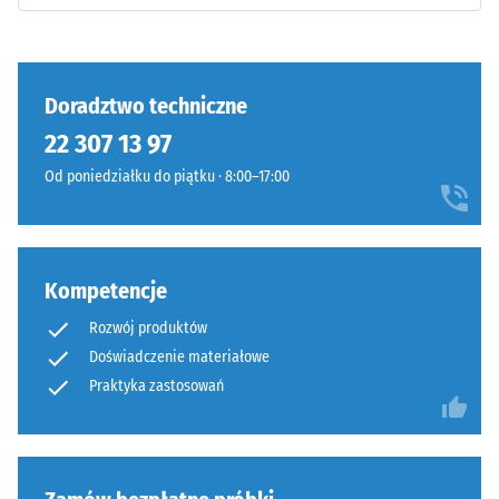
doskonałe
może
tłumienie
stopniowo
Klasa
ciemnieć.
antypoślizgowości
Doradztwo techniczne
DS (EN 14041) -
22 307 13 97
Wartość skali 3 =
Materiał
Współczynnik
–
Od poniedziałku do piątku · 8:00–17:00
tarcia ok. 0,45
Składniki
i
Odporność
budowa
na ścieranie
–
Kompetencje
Odporność
na zużycie
Rozwój produktów
Wyrób
ścierne –
Doświadczenie materiałowe
ma
Wartość
Praktyka zastosowań
budowę
skali 4 =
dwuwarstwową
"doskonała"
i
(BS 7188)
wykonany
Przepuszczalność