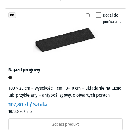
wgłębienia
wybrano
spoiwem
po 24
jeszcze
PU
godzinach
Dodaj do
RM
żadnego
w
odciążenia
porównania
produktu
odcieniu
(BS 7188)
do
trawiastej
porównania.
Gęstość
zieleni.
pozorna
Kolor
-
powierzchni
wartość
jest
skali 1 =
wyrazisty
do 780
Najazd progowy
i
kg/m³
średnio
Tłumienie
intensywny.
100 × 25 cm – wysokość 1 cm i 3–10 cm – układanie na luźno
wstrząsów,
W
lub przyklejany – antypoślizgowy, o otwartych porach
drgań i
wyniku
107,80 zł / Sztuka
dźwięków
ścierania
107,80 zł / mb
uderzeniowych
warstwy
– Wartość
barwnej
Zobacz produkt
skali 5 =
odcień