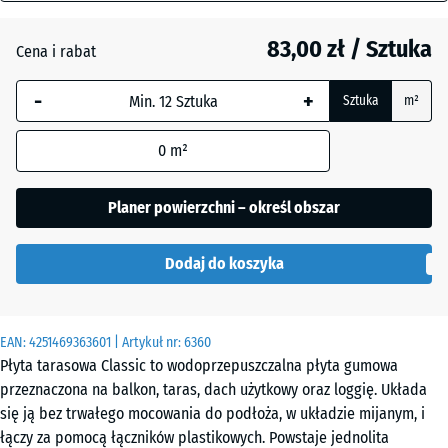
mm
Atlantyk
83,00 zł / Sztuka
Cena i rabat
Wybrany,
niebiesko
Ciemnoszary
-
+
Sztuka
m²
obramowany
granit
wymiar jest
0
m²
używany do
obliczenia
Etna
zapotrzebowania
Planer powierzchni – określ obszar
(chyba że w
danych produktu
Lawenda
Dodaj do koszyka
wskazano
inaczej).
50
Rattan
EAN:
4251469363601
| Artykuł nr:
6360
x
Płyta tarasowa Classic to wodoprzepuszczalna płyta gumowa
50
przeznaczona na balkon, taras, dach użytkowy oraz loggię. Układa
x 3
Szary
się ją bez trwałego mocowania do podłoża, w układzie mijanym, i
cm
granit
łączy za pomocą łączników plastikowych. Powstaje jednolita