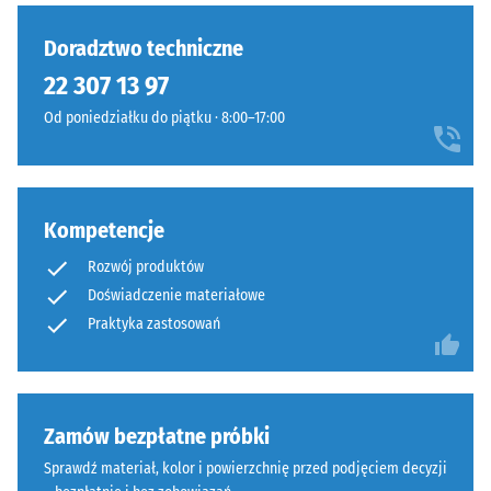
po 24
wybrano
inspirowane
godzinach
jeszcze
wapieniem
Doradztwo techniczne
odciążenia
żadnego
naturalnym.
(BS 7188)
22 307 13 97
produktu
Powierzchnia
do
Gęstość
Od poniedziałku do piątku · 8:00–17:00
wygląda
porównania.
pozorna
ciepło
-
i
wartość
harmonijnie.
skali 1 =
Kompetencje
do 780
kg/m³
Materiał
Rozwój produktów
–
Doświadczenie materiałowe
Tłumienie
Składniki
Praktyka zastosowań
wstrząsów,
i
drgań i
budowa
dźwięków
uderzeniowych
– Wartość
Wyrób
Zamów bezpłatne próbki
skali 3 =
ma
Sprawdź materiał, kolor i powierzchnię przed podjęciem decyzji
wyraźne
budowę