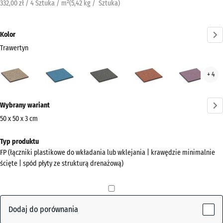
332,00 zł / 4 Sztuka / m²
(
5,42
kg
/ Sztuka)
Kolor
Trawertyn
Trawertyn
Atlantyk
Ciemnoszary
Etna
Law
+ 4
(active)
granit
Więcej
Wybrany wariant
informacji
o
50 x 50 x 3 cm
kolorach?
Wymiary
Typ produktu
do
Pokaż
FP (łączniki plastikowe do wkładania lub wklejania | krawędzie minimalnie
wysyłki
paletę
ścięte | spód płyty ze strukturą drenażową)
500
kolorów
x
(active)
Trawertyn
500
x
Dodaj do porównania
30