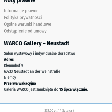
Noty prawne
w
wody (EN 12616) –
masie
Skala 5 =
Informacje prawne
i
Infiltracja ok.
Polityka prywatności
połączonego
1000 mm/h (1000
Ogólne warunki handlowe
stabilizowanym
l/h/m²)
Odstąpienie od umowy
UV
Odporność
poliuretanem.
na poślizg
WARCO Gallery – Neustadt
Powierzchnia
(EN 16165)
warstwy
– Wartość
Salon wystawowy i indywidualne doradztwo
użytkowej
skali 4 =
Adres
ma
średni kąt
Klemmhof 9
otwartoporową
akceptacji
67433 Neustadt an der Weinstraße
strukturę.
ok. 16°,
Niemcy
Warstwę
grupa R10
Przerwa wakacyjna
nośną
Izolacja
Galeria WARCO jest zamknięta do
15 lipca włącznie
.
wykonano
termiczna –
z
Wartość
oczyszczonego,
skali 3 =
czarnego
Przewodność
332,00 zł / 4 Sztuka /