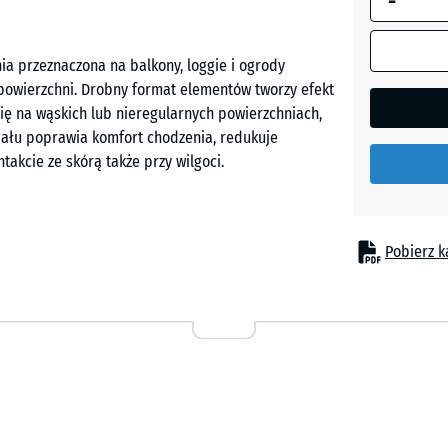
-
granit
ia przeznaczona na balkony, loggie i ogrody
 powierzchni. Drobny format elementów tworzy efekt
Etna
ę na wąskich lub nieregularnych powierzchniach,
iału poprawia komfort chodzenia, redukuje
akcie ze skórą także przy wilgoci.
Rattan
Szary
 i nośnym podłożu. Zintegrowane połączenia typu
Pobierz k
granit
utrzymują je we właściwej pozycji. Po ułożeniu
zchni pozostaje prawie niewidoczna. W razie
oraz wymienić. Spód płyt posiada strukturę
Terakot
granicza powstawanie kałuż.
Trawert
w i przesuwania mebli, co ma znaczenie w