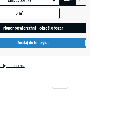
+
Sztuka
m²
0
m²
Planer powierzchni – określ obszar
Dodaj do koszyka
artę techniczną
a
yn