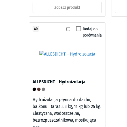
Materiał
do
–
Zobacz produkt
840
Składniki
i
kg/m³
budowa
Dodaj do
AD
porównania
Wyrób
ma
2 / 5
budowę
dwuwarstwową.
Warstwę
użytkową
ALLESDICHT – Hydroizolacja
Pozorna
o
gęstość
grubości
materiał
około
Hydroizolacja płynna do dachu,
opisuje
3,3
balkonu i tarasu. 3 kg, 11 kg lub 25 kg.
stosune
mm
Elastyczna, wodoszczelna,
jego
wykonano
bezrozpuszczalnikowa, mostkująca
masy
z
rysy.