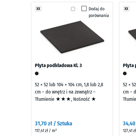
Klasa an
Lawenda
zestawia
Dodaj do
XX
XX
Odporno
porównania
fiolety,
Przepus
błękity
i
Odpornoś
czerwienie
Izolacja
w
spokojną,
Mrozoo
wielotonową
Gęsto
Płyta podkładowa Kl. 3
Płyta 
kompozycję.
pozor
Kolor
-
ma
52 × 52 lub 104 × 104 cm, 1,8 lub 2,8
52 × 52
łagodny
warto
cm – do wnętrz i na zewnątrz –
cm – d
i
Tłumienie ★★★, Nośność ★
Tłumi
skali
lekko
2
chłodny
charakter.
=
31,70 zł / Sztuka
34,40
780
117,41 zł / m²
127,41 z