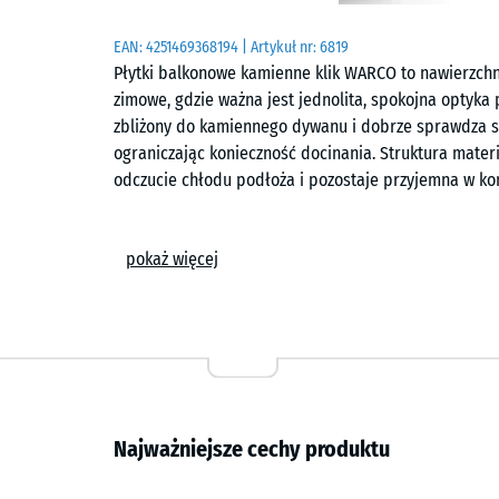
EAN:
4251469368194
| Artykuł nr:
6819
Płytki balkonowe kamienne klik WARCO to nawierzchn
zimowe, gdzie ważna jest jednolita, spokojna optyka
zbliżony do kamiennego dywanu i dobrze sprawdza si
ograniczając konieczność docinania. Struktura mater
odczucie chłodu podłoża i pozostaje przyjemna w kont
Układanie
pokaż więcej
Płyty układa się luzem, bez przyklejania, na równym
puzzle umożliwiają szybkie dopasowanie elementów i 
powstaje spoina włosowata, która na gotowej powier
potrzeby pojedyncze elementy można łatwo przyciąć 
drenażową, która umożliwia odprowadzanie wody i o
Komfort użytkowania
Najważniejsze cechy produktu
Powierzchnia ogranicza przenoszenie dźwięków krokó