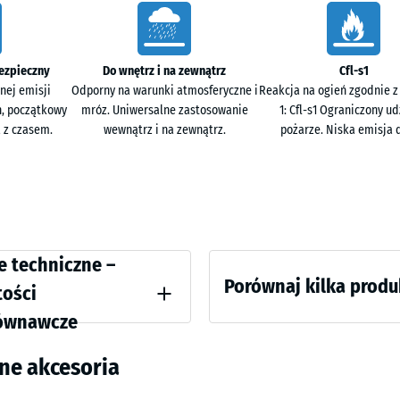
a oddziela użytkownika od zimnego podłoża i
. Zapewnia stabilne oparcie podczas chodzenia i
Trawnik
ch.
angielsk
ezpieczny
Do wnętrz i na zewnątrz
Cfl-s1
nej emisji
Odporny na warunki atmosferyczne i
Reakcja na ogień zgodnie z
h, początkowy
mróz. Uniwersalne zastosowanie
1: Cfl-s1 Ograniczony ud
 z czasem.
wewnątrz i na zewnątrz.
pożarze. Niska emisja 
 systemie kanapkowym z płytami funkcyjnymi XX.
 dostosować właściwości nawierzchni do
kład ogranicza powstawanie naprężeń w warstwie
ci
e techniczne –
żytkowa wykonana z granulatu EPDM odpornego na
Porównaj kilka prod
ienia
tości
powierzchni, natomiast warstwa podstawowa z
ównawcze
eń oraz przenoszenie obciążeń.
 pozorna - wartość skali 2 = 780 do 840 kg/m³
Nie
ane akcesoria
wybrano
ie wstrząsów, drgań i dźwięków uderzeniowych – Wartość skali 2 = komfortow
jeszcze