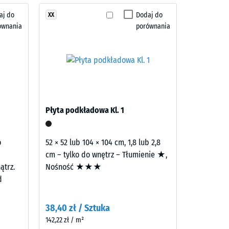
aj do
Dodaj do
XX
 7188)
ównania
porównania
a R10
Płyta podkładowa Kl. 1
o
52 × 52 lub 104 × 104 cm, 1,8 lub 2,8
cm – tylko do wnętrz – Tłumienie ★,
ątrz.
Nośność ★★★
d
38,40 zł / Sztuka
142,22 zł / m²