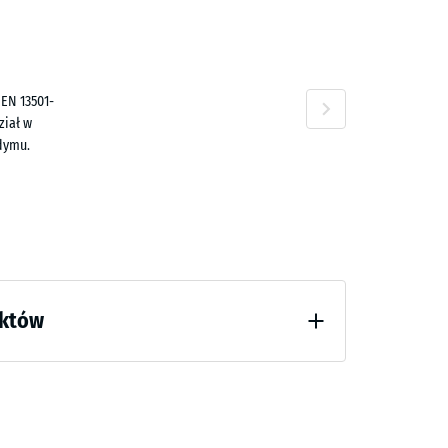
i
 EN 13501-
ział w
dymu.
uktów
e tłumienie