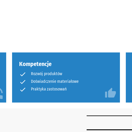
ej
,
ch
Kompetencje
Rozwój produktów
a.
Doświadczenie materiałowe
ach
Praktyka zastosowań
j