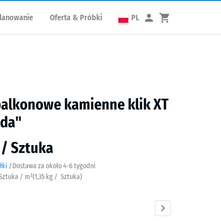
lanowanie
Oferta & Próbki
PL
balkonowe kamienne klik XT
da"
ł / Sztuka
łki
/
Dostawa za około
4-6 tygodni
 Sztuka / m²
(
1,35
kg
/ Sztuka)