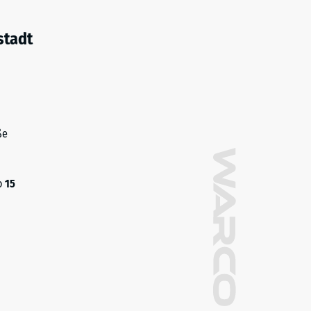
stadt
ße
o
15