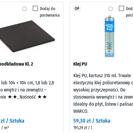
typoślizgowości DS (EN 14041) - Wartość skali 5 = Współczynnik tarcia ok. 0,6
żadnego
Dodaj do
Dod
OP
ść na ścieranie – Odporność na zużycie ścierne – Wartość skali 2 = "dobra" (BS
produktu
porównania
por
do
zczalność wody (EN 12616) – Skala 4 = Infiltracja ok. 600 mm/h (600 l/h/m²)
porównania.
ć na poślizg (EN 16165) – Wartość skali 4 = średni kąt akceptacji ok. 16°, grup
 termiczna – Wartość skali 2 = Przewodność cieplna ok. 0,12 W/(m·K)
dporny
ść
podkładowa Kl. 2
Klej PU
na
Klej PU, kartusz 310 ml. Trwale
 lub 104 × 104 cm, 1,8 lub 2,8
elastyczny klej poliuretanowy 
ść
o wnętrz i na zewnątrz –
wysokiej przyczepności. Do
enie ★★, Nośność ★★
stosowania wewnątrz i na zewn
Idealny do płyt, listew i palisa
WARCO.
 zł / Sztuka
59,30 zł / Sztuka
ł / m²
191,29 zł / l