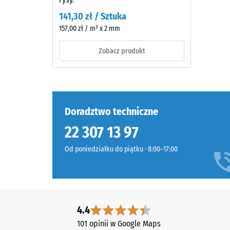
do
nowego
141,30 zł / Sztuka
całkowit
granulatu
157,00 zł / m² x 2 mm
objętości
EPDM
w
(kauczuk
Zobacz produkt
tym
etylenowo-
wszystki
propylenowo-
porów,
dienowy)
pustek
barwionego
i
w
Doradztwo techniczne
wtrąceń
masie
22 307 13 97
powietrz
i
W
połączonego
Od poniedziałku do piątku · 8:00–17:00
produkt
stabilizowanym
WARCO
UV
wartość
poliuretanem.
ta
Powierzchnia
zazwycza
warstwy
4.4
mieści
użytkowej
101 opinii w Google Maps
się