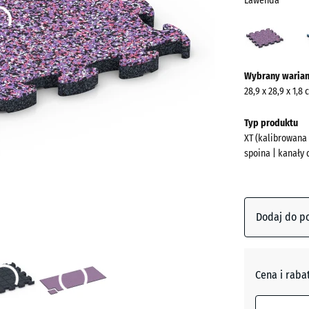
Lawenda
Lawe
(acti
Więcej
Wybrany warian
informacji
28,9 x 28,9 x 1,8
o
kolorach?
Typ produktu
XT (kalibrowana
Pokaż
spoina | kanały
paletę
kolorów
Lawend
Dodaj do p
Atlantyk
Cena i raba
Ciemnos