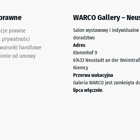
le
 prawne
WARCO Gallery – Neu
acje prawne
Salon wystawowy i indywidualne
doradztwo
a prywatności
Adres
 warunki handlowe
Klemmhof 9
ienie od umowy
67433 Neustadt an der Weinstra
Niemcy
Przerwa wakacyjna
Galeria WARCO jest zamknięta d
awić
lipca włącznie
.
nego
,