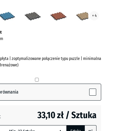
nda
Atlantyk
Ciemnoszary
Etna
Rattan
+ 4
ve)
granit
t
 cm
 płyta | zoptymalizowane połączenie typu puzzle | minimalna
 drenażowe)
(active)
a
orównania
33,10 zł / Sztuka
t
zary