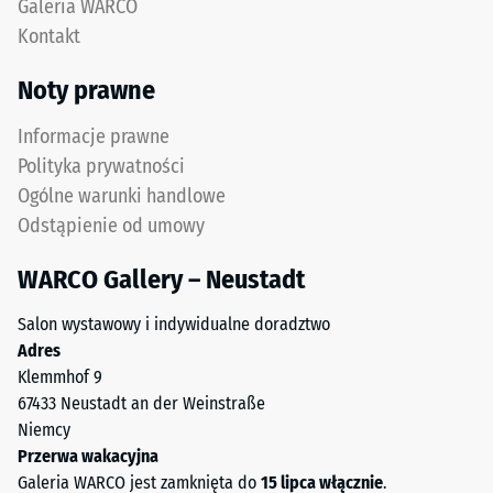
Galeria WARCO
punktowe.
dzięki
Kontakt
Obciążenia
zoptymalizowanej
tego
geometrii.
Noty prawne
typu
Wynik:
mogą
jednolita,
Informacje prawne
być
praktycznie
Polityka prywatności
powodowane
niewidoczna
Ogólne warunki handlowe
np.
fuga
Odstąpienie od umowy
przez
z
buty
wytrzymałym
WARCO Gallery – Neustadt
na
przylęgiem.
wysokim
Salon wystawowy i indywidualne doradztwo
obcasie,
Struktura
Adres
nogi
spodniej
Klemmhof 9
mebli,
strony
67433 Neustadt an der Weinstraße
donice
Niemcy
na
Przerwa wakacyjna
kółkach
Galeria WARCO jest zamknięta do
15 lipca włącznie
.
lub