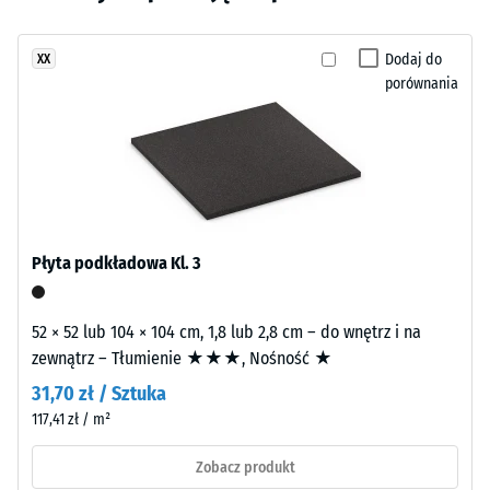
po 24
wybrano
spokojną,
godzinach
jeszcze
wielotonową
odciążenia
Dodaj do
XX
żadnego
kompozycję.
(BS 7188)
porównania
produktu
Kolor
do
Gęstość
ma
porównania.
pozorna
łagodny
-
i
wartość
lekko
skali 1 =
chłodny
do 780
charakter.
kg/m³
Płyta podkładowa Kl. 3
Tłumienie
Materiał
wstrząsów,
52 × 52 lub 104 × 104 cm, 1,8 lub 2,8 cm – do wnętrz i na
–
drgań i
zewnątrz – Tłumienie ★★★, Nośność ★
Składniki
dźwięków
31,70 zł / Sztuka
i
uderzeniowych
117,41 zł / m²
– Wartość
budowa
skali 2 =
Zobacz produkt
komfortowe
Wyrób