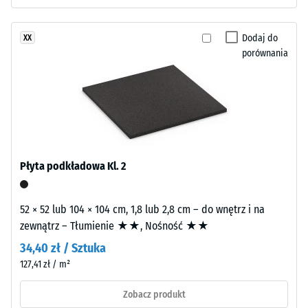
tłumienie
ma
Klasa
budowę
Dodaj do
XX
antypoślizgowości
dwuwarstwową.
porównania
DS (EN 14041) -
Warstwę
Wartość skali 4 =
użytkową
Współczynnik
o
tarcia ok. 0,53
grubości
Odporność
około
na
3,3
ścieranie
mm
Płyta podkładowa Kl. 2
–
wykonano
Odporność
z
na zużycie
52 × 52 lub 104 × 104 cm, 1,8 lub 2,8 cm – do wnętrz i na
nowego
ścierne –
zewnątrz – Tłumienie ★★, Nośność ★★
granulatu
Wartość
EPDM
34,40 zł / Sztuka
skali 2 =
(kauczuk
"dobra"
127,41 zł / m²
etylenowo-
(BS 7188)
propylenowo-
Zobacz produkt
Przepuszczalność