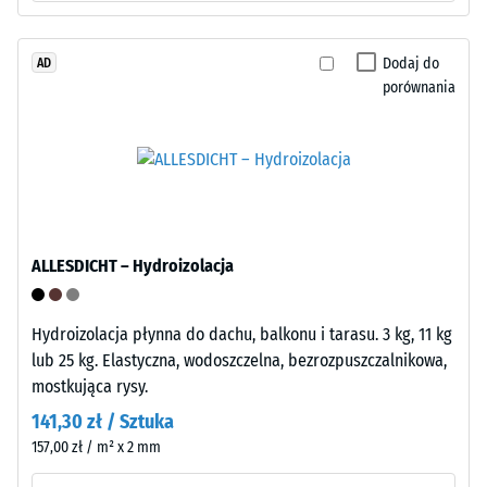
pozostałej
of
wgłębienia
Life
Dodaj do
AD
Tyres").
po
porównania
Warstwa
24
nośna
godzinach
jest
prasowana
odciążenia
przy
(BS
niskiej
7188)
gęstości.
ALLESDICHT – Hydroizolacja
Montaż
Hydroizolacja płynna do dachu, balkonu i tarasu. 3 kg, 11 kg
–
lub 25 kg. Elastyczna, wodoszczelna, bezrozpuszczalnikowa,
/ 5
Obróbka
mostkująca rysy.
–
141,30 zł / Sztuka
Instalacja
157,00 zł / m² x 2 mm
Wytrzymałość