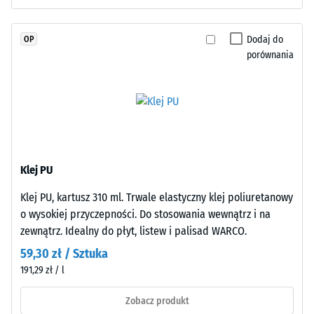
dienowy)
wody (EN 12616) –
barwionego
Skala 5 =
w
Dodaj do
OP
Infiltracja ok.
masie
porównania
1000 mm/h (1000
i
l/h/m²)
połączonego
Odporność
stabilizowanym
na poślizg
UV
(EN 16165)
poliuretanem.
– Wartość
Powierzchnia
skali 4 =
Klej PU
warstwy
średni kąt
użytkowej
akceptacji
Klej PU, kartusz 310 ml. Trwale elastyczny klej poliuretanowy
ma
ok. 16°,
o wysokiej przyczepności. Do stosowania wewnątrz i na
otwartoporową
grupa R10
zewnątrz. Idealny do płyt, listew i palisad WARCO.
strukturę.
Izolacja
59,30 zł / Sztuka
Warstwę
termiczna –
191,29 zł / l
nośną
Wartość
wykonano
skali 2 =
Zobacz produkt
z
Przewodność