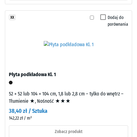
oczyszczonego,
cieplna ok.
czarnego
0,12 W/(m·K)
Dodaj do
XX
granulatu
Mrozoodporny
porównania
ELT
Wytrzymałość
o
grubym
na
ziarnie,
ściskanie
połączonego
-
spoiwem
poliuretanowym.
Wartość
Płyta podkładowa Kl. 1
ELT
skali
oznacza
1
granulat
52 × 52 lub 104 × 104 cm, 1,8 lub 2,8 cm – tylko do wnętrz –
pochodzący
=
Tłumienie ★, Nośność ★★★
z
ok.
38,40 zł / Sztuka
recyklingu
142,22 zł / m²
1
zużytych
opon
mm
Zobacz produkt
(„End