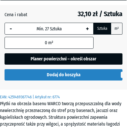
mm
Atlantyk
32,10 zł / Sztuka
Cena i rabat
Wybrany,
niebiesko
Ciemnoszary
-
+
Sztuka
m²
obramowany
granit
wymiar jest
0
m²
używany do
obliczenia
Etna
zapotrzebowania
Planer powierzchni – określ obszar
(chyba że w
danych produktu
Rattan
Dodaj do koszyka
wskazano
inaczej).
28,9
Szary
EAN:
4251469367746
| Artykuł nr:
6774
x
granit
Płytki na obrzeża basenu WARCO tworzą przepuszczalną dla wody
28,9
nawierzchnię przeznaczoną do stref przy basenach, jacuzzi oraz
x
kąpieliskach ogrodowych. Struktura powierzchni zapewnia
1,8
Terakota
przyczepność także przy wilgoci, a sprężystość materiału łagodzi