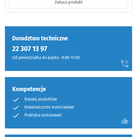
Zobacz produkt
na
ściskanie
materiału
opisuje
jego
Faliste
Doradztwo techniczne
odporność
zęby
22 307 13 97
na
na
obciążenia
Od poniedziałku do piątku · 8:00–17:00
czterech
punktowe.
bokach
Określa,
(jak
w
w
jakim
Kompetencje
systemie
stopniu
4035)
Rozwój produktów
materiał
bez
Doświadczenie materiałowe
ulega
sfazowania
Praktyka zastosowań
odkształceniu
krawędzi.
pod
Krawędzie
wpływem
pozostają