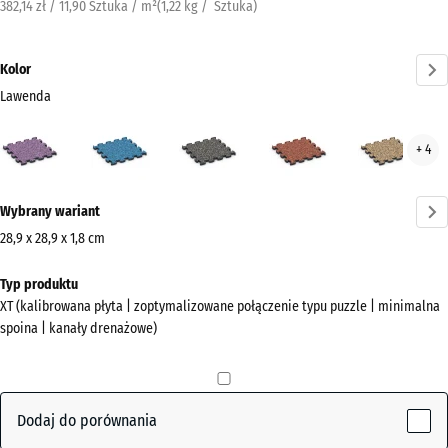
382,14 zł / 11,90 Sztuka / m²
(
1,22
kg
/ Sztuka)
Kolor
Lawenda
Lawenda
Atlantyk
Ciemnoszary
Etna
Ratt
+ 4
(active)
granit
Więcej
Wybrany wariant
informacji
o
28,9 x 28,9 x 1,8 cm
kolorach?
Wymiary
Typ produktu
do
Pokaż
XT (kalibrowana płyta | zoptymalizowane połączenie typu puzzle | minimalna
wysyłki
paletę
spoina | kanały drenażowe)
315
kolorów
x
(active)
Lawenda
315
x
Dodaj do porównania
18