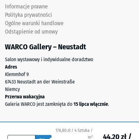
ELT
Skala 5 =
Informacje prawne
to
Infiltracja ok.
Polityka prywatności
skrót
1000 mm/h (1000
Ogólne warunki handlowe
od
l/h/m²)
Odstąpienie od umowy
End
Odporność
of
na poślizg
WARCO Gallery – Neustadt
Life
(EN 16165)
Tyres.
– Wartość
Salon wystawowy i indywidualne doradztwo
Mieszanka
skali 4 =
Adres
zawiera
średni kąt
Klemmhof 9
kauczuk
akceptacji
67433 Neustadt an der Weinstraße
naturalny
ok. 16°,
Niemcy
grupa R10
NR
Przerwa wakacyjna
oraz
Izolacja
Galeria WARCO jest zamknięta do
15 lipca włącznie
.
kauczuk
termiczna –
styrenowo-
Wartość
butadienowy
skali 3 =
SBR.
Przewodność
176,80 zł / 4 Sztuka /
44,20 zł /
W
cieplna ok.
m²