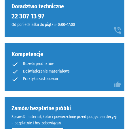
podczas chodzenia. Nie wymagają konserwacji i są łatwe w
po 24
jeszcze
nowoczesnym
Doradztwo techniczne
godzinach
utrzymaniu czystości. Zabrudzenia można usuwać przez zamiatanie
żadnego
charakterze.
odciążenia
22 307 13 97
albo przy użyciu myjki ciśnieniowej. Pojedyncze płyty można w razie
produktu
Dobrze
(BS 7188)
potrzeby łatwo wymienić.
do
Od poniedziałku do piątku · 8:00–17:00
komponuje
porównania.
Gęstość
się
pozorna
z
-
betonem,
wartość
stalą
Kompetencje
skali 1 =
i
do 780
Rozwój produktów
minimalistyczną
kg/m³
Doświadczenie materiałowe
architekturą
Praktyka zastosowań
Tłumienie
ogrodową.
wstrząsów,
drgań i
Materiał
dźwięków
uderzeniowych
–
Zamów bezpłatne próbki
– Wartość
Składniki
Sprawdź materiał, kolor i powierzchnię przed podjęciem decyzji
skali 3 =
i
– bezpłatnie i bez zobowiązań.
wyraźne
budowa