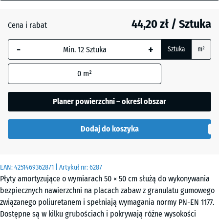
mm
Czerwony
pomidorowy
44,20 zł / Sztuka
Cena i rabat
Wybrany,
niebiesko
-
+
Sztuka
m²
obramowany
Grafitowy
+ 1,70 zł
wymiar jest
0
m²
używany do
obliczenia
Zielony
zapotrzebowania
+ 1,70 zł
Planer powierzchni – określ obszar
lipowy
(chyba że w
danych produktu
Dodaj do koszyka
wskazano
inaczej).
50
EAN:
4251469362871
| Artykuł nr:
6287
x
Płyty amortyzujące o wymiarach 50 × 50 cm służą do wykonywania
50
bezpiecznych nawierzchni na placach zabaw z granulatu gumowego
x 3
związanego poliuretanem i spełniają wymagania normy PN-EN 1177.
cm
Dostępne są w kilku grubościach i pokrywają różne wysokości