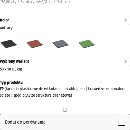
176,80 zł / 4 Sztuka / m²
(
5,32
kg
/ Sztuka)
Kolor
Antracyt
Antracyt
Czerwony
Grafitowy
Zielony
(active)
pomidorowy
lipowy
Więcej
Wybrany wariant
informacji
o
50 x 50 x 3 cm
kolorach?
Wymiary
Typ produktu
do
Pokaż
FP (łączniki plastikowe do wkładania lub wklejania | krawędzie minimalnie
wysyłki
paletę
ścięte | spód płyty ze strukturą drenażową)
500
kolorów
x
(active)
Antracyt
500
x
Dodaj do porównania
30