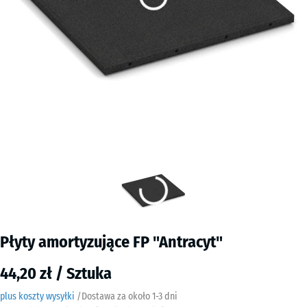
Płyty amortyzujące FP "Antracyt"
44,20 zł / Sztuka
plus koszty wysyłki
/
Dostawa za około
​ ​ ​​​1-3 dni