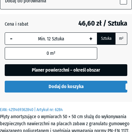
Dodaj do porównania
40
mm
Antracyt
46,60 zł / Sztuka
Cena i rabat
Wybrany,
niebiesko
-
+
Sztuka
m²
obramowany
Grafitowy
+ 1,70 zł
wymiar jest
0
m²
używany do
obliczenia
Zielony
zapotrzebowania
+ 1,70 zł
Planer powierzchni – określ obszar
lipowy
(chyba że w
danych produktu
Dodaj do koszyka
wskazano
inaczej).
50
EAN:
4251469362840
| Artykuł nr:
6284
x
Płyty amortyzujące o wymiarach 50 × 50 cm służą do wykonywania
50
bezpiecznych nawierzchni na placach zabaw z granulatu gumowego
x 4
związanego poliuretanem i spełniają wymagania normy PN-EN 1177.