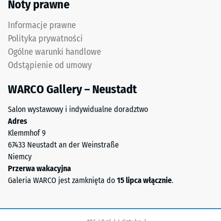
wody (EN 12616) –
Noty prawne
poliuretanowym.
Skala 5 =
ELT
Infiltracja ok.
Informacje prawne
to
1000 mm/h (1000
Polityka prywatności
skrót
l/h/m²)
Ogólne warunki handlowe
od
Odporność
Odstąpienie od umowy
End
na poślizg
of
(EN 16165)
WARCO Gallery – Neustadt
Life
– Wartość
Tyres.
skali 4 =
Salon wystawowy i indywidualne doradztwo
Mieszanka
średni kąt
Adres
zawiera
akceptacji
Klemmhof 9
kauczuk
ok. 16°,
67433 Neustadt an der Weinstraße
naturalny
grupa R10
Niemcy
NR
Izolacja
Przerwa wakacyjna
oraz
termiczna –
Galeria WARCO jest zamknięta do
15 lipca włącznie
.
kauczuk
Wartość
styrenowo-
skali 4 =
butadienowy
Przewodność
SBR.
cieplna ok.