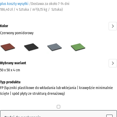
plus koszty wysyłki
/
Dostawa za około
7-14 dni
186,40 zł / 4 Sztuka / m²
(
6,15
kg
/ Sztuka)
Kolor
Czerwony pomidorowy
Czerwony
Antracyt
Grafitowy
Zielony
pomidorowy
lipowy
(active)
Więcej
Wybrany wariant
informacji
o
50 x 50 x 4 cm
kolorach?
Wymiary
Typ produktu
do
Pokaż
FP (łączniki plastikowe do wkładania lub wklejania | krawędzie minimalnie
wysyłki
paletę
ścięte | spód płyty ze strukturą drenażową)
500
kolorów
x
Czerwony
500
(active)
pomidorowy
x