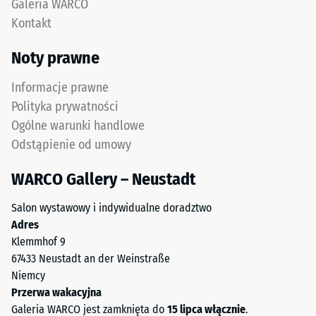
Galeria WARCO
jednolita,
obciążenia
Kontakt
praktycznie
punktowe.
niewidoczna
Obciążenia
Noty prawne
fuga
tego
z
typu
Informacje prawne
wytrzymałym
mogą
Polityka prywatności
przylęgiem.
być
Ogólne warunki handlowe
powodowane
Odstąpienie od umowy
np.
Struktura
przez
spodniej
WARCO Gallery – Neustadt
buty
strony
na
Salon wystawowy i indywidualne doradztwo
wysokim
Adres
obcasie,
Klemmhof 9
nogi
67433 Neustadt an der Weinstraße
mebli,
Niemcy
donice
Przerwa wakacyjna
na
Galeria WARCO jest zamknięta do
15 lipca włącznie
.
Spodnia