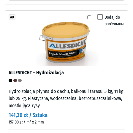
mm
nośna
pozostałej
jest
Dodaj do
AD
prasowana
wgłębienia
porównania
przy
po
wysokiej
24
gęstości.
godzinach
odciążenia
Montaż
–
(BS
ALLESDICHT – Hydroizolacja
Obróbka
7188)
–
Instalacja
Hydroizolacja płynna do dachu, balkonu i tarasu. 3 kg, 11 kg
lub 25 kg. Elastyczna, wodoszczelna, bezrozpuszczalnikowa,
mostkująca rysy.
/ 5
141,30 zł / Sztuka
157,00 zł / m² x 2 mm