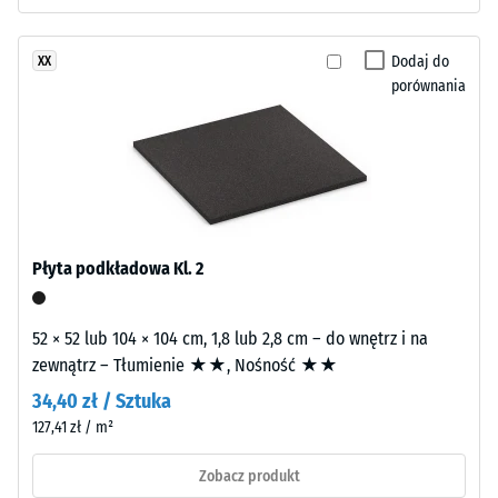
skali 1 =
dwuwarstwową.
odczuwalne
Warstwę
tłumienie
Dodaj do
XX
użytkową
porównania
Klasa
o
antypoślizgowości
grubości
DS (EN 14041) -
około
Wartość skali 2 =
2
Współczynnik
mm
tarcia ok. 0,38
wykonano
Odporność
z
Płyta podkładowa Kl. 2
na
nowego
ścieranie
granulatu
–
52 × 52 lub 104 × 104 cm, 1,8 lub 2,8 cm – do wnętrz i na
EPDM
Odporność
zewnątrz – Tłumienie ★★, Nośność ★★
(kauczuk
na zużycie
etylenowo-
34,40 zł / Sztuka
ścierne –
propylenowo-
Wartość
127,41 zł / m²
dienowy)
skali 3 =
barwionego
"bardzo
Zobacz produkt