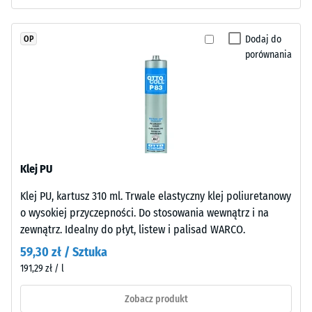
dobra" (BS
w
7188)
masie
i
Dodaj do
OP
Przepuszczalność
połączonego
porównania
wody (EN 12616) –
stabilizowanym
Skala 2 =
UV
Infiltracja do 10
poliuretanem.
mm/h (10
l/h/m²)
Warstwa
użytkowa
Odporność
ma
na poślizg
Klej PU
zamkniętą
(EN 16165)
powierzchnię.
– Wartość
Klej PU, kartusz 310 ml. Trwale elastyczny klej poliuretanowy
Warstwę
skali 3 =
o wysokiej przyczepności. Do stosowania wewnątrz i na
nośną
średni kąt
zewnątrz. Idealny do płyt, listew i palisad WARCO.
akceptacji
wykonano
ok. 15°,
59,30 zł / Sztuka
z
grupa R10
191,29 zł / l
oczyszczonego,
czarnego
Izolacja
Zobacz produkt
granulatu
termiczna –