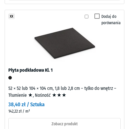
ELT
Wartość
o
skali 2 =
Przewodność
Dodaj do
XX
drobnym
cieplna ok.
porównania
ziarnie,
0,12 W/(m·K)
połączonego
spoiwem
Wytrzymałość
poliuretanowym.
na
ELT
ściskanie
oznacza
granulat
-
Płyta podkładowa Kl. 1
z
Wartość
recyklingu
skali
zużytych
52 × 52 lub 104 × 104 cm, 1,8 lub 2,8 cm – tylko do wnętrz –
opon
4
Tłumienie ★, Nośność ★★★
(„End
=
38,40 zł / Sztuka
of
ok.
142,22 zł / m²
Life
Tyres”).
0,25
Zobacz produkt
Warstwa