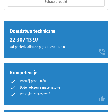
Zobacz produkt
Faliste
Wytrzymałość
zęby
na
na
ściskanie
czterech
materiału
bokach
Doradztwo techniczne
opisuje
(jak
jego
22 307 13 97
w
odporność
Od poniedziałku do piątku · 8:00–17:00
systemie
na
4035)
obciążenia
bez
punktowe.
sfazowania
Określa,
Kompetencje
krawędzi.
w
Krawędzie
jakim
Rozwój produktów
pozostają
stopniu
Doświadczenie materiałowe
prostopadłe,
materiał
Praktyka zastosowań
tworząc
ulega
fugę
odkształceniu
włosową.
pod