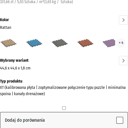
331,66 zł / 5,03 Sztuka / m²
(
3,65
kg
/ Sztuka)
Kolor
Rattan
Rattan
Atlantyk
Ciemnoszary
Etna
Law
+ 4
(active)
granit
Więcej
Wybrany wariant
informacji
o
44,6 x 44,6 x 1,8 cm
kolorach?
Wymiary
Typ produktu
do
Pokaż
XT (kalibrowana płyta | zoptymalizowane połączenie typu puzzle | minimalna
wysyłki
paletę
spoina | kanały drenażowe)
485
kolorów
x
(active)
Rattan
485
x
Dodaj do porównania
18