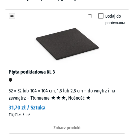
wgłębienia
wybrano
naturalne
po 24
jeszcze
włókna
godzinach
Dodaj do
XX
żadnego
rattanu.
odciążenia
porównania
produktu
Powierzchnia
(BS 7188)
do
wygląda
porównania.
Gęstość
ciepło
pozorna
i
-
swobodnie.
wartość
skali 4
= 900
Płyta podkładowa Kl. 3
Materiał
do 1000
–
kg/m³
Składniki
52 × 52 lub 104 × 104 cm, 1,8 lub 2,8 cm – do wnętrz i na
i
Tłumienie
zewnątrz – Tłumienie ★★★, Nośność ★
budowa
wstrząsów,
31,70 zł / Sztuka
drgań i
117,41 zł / m²
dźwięków
Wyрób
uderzeniowych
ma
Zobacz produkt
– Wartość
budowę