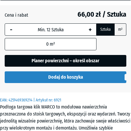
mm
Atlantyk
66,00 zł / Sztuka
Cena i rabat
Wybrany,
niebiesko
Ciemnoszary
-
+
Sztuka
m²
obramowany
granit
wymiar jest
0
m²
używany do
obliczenia
Etna
zapotrzebowania
Planer powierzchni – określ obszar
(chyba że w
danych produktu
Lawenda
Dodaj do koszyka
wskazano
inaczej).
44,6
Szary
EAN:
4251469369214
| Artykuł nr:
6921
x
granit
Podłoga targowa klik WARCO to modułowa nawierzchnia
44,6
przeznaczona do stoisk targowych, ekspozycji oraz wydarzeń. Tworzy
x
jednolitą wizualnie powierzchnię, która zachowuje swoje właściwości
1,8
Terakota
przy wielokrotnym montażu i demontażu. Umożliwia szybkie