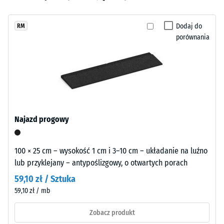
wgłębienia
wybrano
i
po 24
jeszcze
brązu,
godzinach
Dodaj do
RM
żadnego
przywodząc
odciążenia
porównania
produktu
na
(BS 7188)
do
myśl
porównania.
Gęstość
wypalaną
pozorna
glinę.
-
Struktura
wartość
granulatu
skali 1 =
nadaje
do 780
Najazd progowy
powierzchni
kg/m³
naturalny,
Tłumienie
lekko
100 × 25 cm – wysokość 1 cm i 3–10 cm – układanie na luźno
wstrząsów,
zróżnicowany
lub przyklejany – antypoślizgowy, o otwartych porach
drgań i
wygląd.
59,10 zł / Sztuka
dźwięków
59,10 zł / mb
uderzeniowych
– Wartość
Materiał
Zobacz produkt
skali 3 =
–