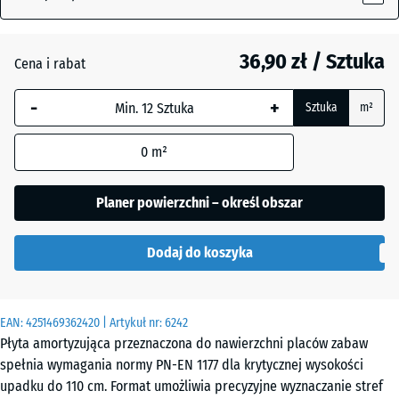
36,90 zł / Sztuka
Antracyt
- 0,60 zł
Cena i rabat
-
+
Sztuka
m²
Beż
+ 12,50 zł
piaskowy
0
m²
Planer powierzchni – określ obszar
Błękit
+ 11,00 zł
nieba
Dodaj do koszyka
Szary
+ 11,00 zł
EAN:
4251469362420
| Artykuł nr:
6242
łupkowy
Płyta amortyzująca przeznaczona do nawierzchni placów zabaw
spełnia wymagania normy PN-EN 1177 dla krytycznej wysokości
upadku do 110 cm. Format umożliwia precyzyjne wyznaczanie stref
Zielony