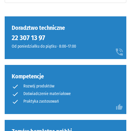
wyraźne
Składniki
tłumienie
i
budowa
Klasa
antypoślizgowości
Doradztwo techniczne
DS (EN 14041) -
22 307 13 97
Wartość skali 3 =
Wyrób
Współczynnik
Od poniedziałku do piątku · 8:00–17:00
ma
tarcia ok. 0,45
budowę
Odporność
dwuwarstwową
na ścieranie
i
–
Kompetencje
wykonany
Odporność
jest
na zużycie
Rozwój produktów
z
ścierne –
Doświadczenie materiałowe
oczyszczonego,
Wartość
Praktyka zastosowań
czarnego
skali 4 =
granulatu
"doskonała"
ELT
(BS 7188)
połączonego
Przepuszczalność