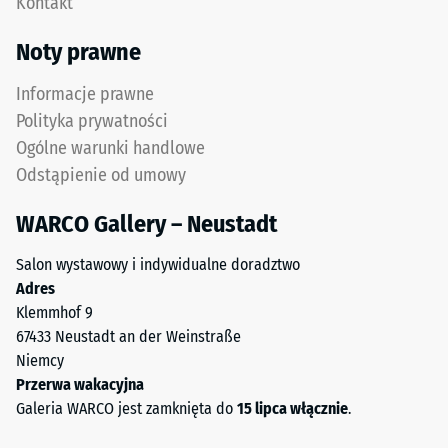
Kontakt
opon.
cieplna ok.
0,11 W/(m·K)
Górna
Noty prawne
warstwa
Mrozoodporny
użytkowa
Informacje prawne
Wytrzymałość
z
Polityka prywatności
drobnego
na
Ogólne warunki handlowe
granulatu
ściskanie
Odstąpienie od umowy
ELT
-
tworzy
WARCO Gallery – Neustadt
powierzchnię
Wartość
odporną
skali
Salon wystawowy i indywidualne doradztwo
na
Adres
2
ścieranie
Klemmhof 9
i
=
67433 Neustadt an der Weinstraße
antypoślizgową.
ok.
Niemcy
Dolna
Przerwa wakacyjna
0,75
warstwa
Galeria WARCO jest zamknięta do
15 lipca włącznie
.
z
mm
grubszego