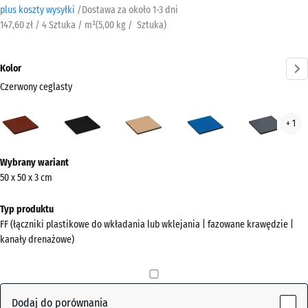
plus koszty wysyłki
/
Dostawa za około
​ ​ ​​​1-3 dni
147,60 zł / 4 Sztuka / m²
(
5,00
kg
/ Sztuka)
Kolor
Czerwony ceglasty
Czerwony
Antracyt
Beż
Błękit
Szar
+ 1
ceglasty
piaskowy
nieba
łup
(active)
Więcej
Wybrany wariant
informacji
50 x 50 x 3 cm
o
kolorach?
Typ produktu
FF (łączniki plastikowe do wkładania lub wklejania | fazowane krawędzie |
Pokaż
kanały drenażowe)
paletę
kolorów
Czerwony
Dodaj do porównania
(active)
ceglasty