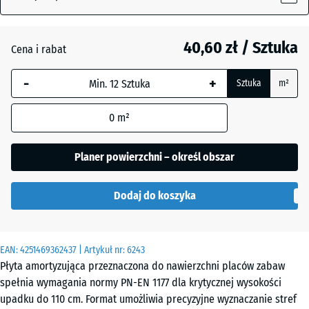
40,60 zł / Sztuka
Antracyt
- 4,30 zł
Cena i rabat
-
+
Sztuka
m²
Beż
+ 8,80 zł
piaskowy
0
m²
Planer powierzchni – określ obszar
Błękit
+ 7,30 zł
nieba
Dodaj do koszyka
Czerwony
- 3,70 zł
EAN:
4251469362437
| Artykuł nr:
6243
ceglasty
Płyta amortyzująca przeznaczona do nawierzchni placów zabaw
spełnia wymagania normy PN-EN 1177 dla krytycznej wysokości
upadku do 110 cm. Format umożliwia precyzyjne wyznaczanie stref
Szary