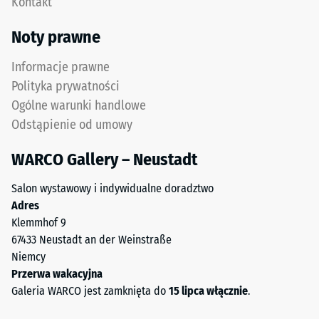
Kontakt
do
cieplna ok.
0,11 W/(m·K)
granulatu
Noty prawne
gumowego
Mrozoodporny
uzyskiwanego
Informacje prawne
Wytrzymałość
z
Polityka prywatności
recyklingu
na
Ogólne warunki handlowe
zużytych
ściskanie
Odstąpienie od umowy
opon.
-
Górna
WARCO Gallery – Neustadt
warstwa
Wartość
użytkowa
skali
Salon wystawowy i indywidualne doradztwo
z
Adres
2
drobnego
Klemmhof 9
granulatu
=
67433 Neustadt an der Weinstraße
ELT
ok.
Niemcy
tworzy
Przerwa wakacyjna
0,75
powierzchnię
Galeria WARCO jest zamknięta do
15 lipca włącznie
.
odporną
mm
na