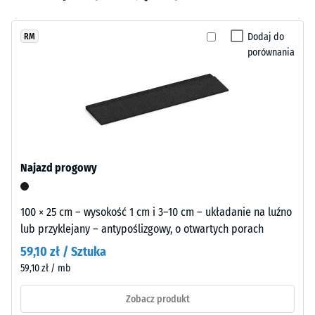
wgłębienia
wybrano
spoiwem
po 24
jeszcze
PU
godzinach
Dodaj do
RM
żadnego
w
odciążenia
porównania
produktu
odcieniu
(BS 7188)
do
trawiastej
porównania.
Gęstość
zieleni.
pozorna
Kolor
-
powierzchni
wartość
jest
skali 1 =
wyrazisty
do 780
Najazd progowy
i
kg/m³
średnio
Tłumienie
intensywny.
100 × 25 cm – wysokość 1 cm i 3–10 cm – układanie na luźno
wstrząsów,
W
lub przyklejany – antypoślizgowy, o otwartych porach
drgań i
wyniku
59,10 zł / Sztuka
dźwięków
ścierania
59,10 zł / mb
uderzeniowych
warstwy
– Wartość
barwnej
Zobacz produkt
skali 3 =
odcień