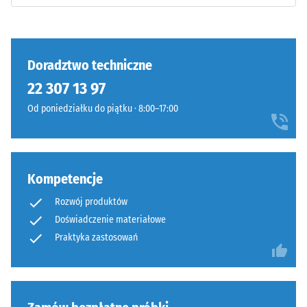
wyraźne
może
tłumienie
stopniowo
Klasa
ciemnieć.
antypoślizgowości
Doradztwo techniczne
DS (EN 14041) -
22 307 13 97
Wartość skali 3 =
Materiał
Współczynnik
–
Od poniedziałku do piątku · 8:00–17:00
tarcia ok. 0,45
Składniki
i
Odporność
budowa
na ścieranie
–
Kompetencje
Odporność
na zużycie
Rozwój produktów
Wyrób
ścierne –
Doświadczenie materiałowe
ma
Wartość
Praktyka zastosowań
budowę
skali 4 =
dwuwarstwową
"doskonała"
i
(BS 7188)
wykonany
Przepuszczalność