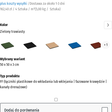
plus koszty wysyłki
/
Dostawa za około
​ ​ ​​​1-3 dni
162,40 zł / 4 Sztuka / m²
(
5,00
kg
/ Sztuka)
Kolor
Zielony trawiasty
Zielony
Antracyt
Beż
Błękit
Czer
+ 1
trawiasty
piaskowy
nieba
cegl
(active)
Więcej
Wybrany wariant
informacji
50 x 50 x 3 cm
o
kolorach?
Typ produktu
FF (łączniki plastikowe do wkładania lub wklejania | fazowane krawędzie |
Pokaż
kanały drenażowe)
paletę
kolorów
Zielony
Dodaj do porównania
(active)
trawiasty