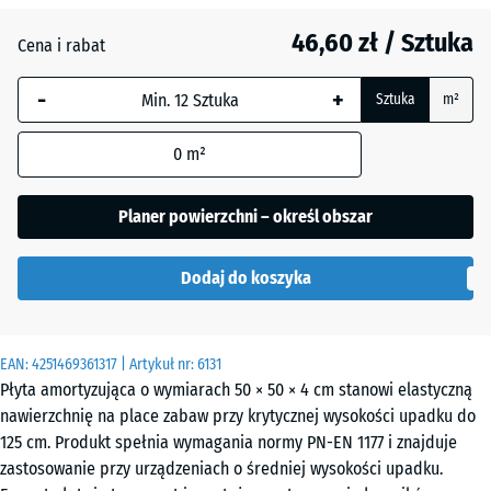
Czerwony
46,60 zł / Sztuka
pomidorowy
Cena i rabat
-
+
Sztuka
m²
Grafitowy
+ 1,70 zł
0
m²
Zielony
Planer powierzchni – określ obszar
+ 1,70 zł
lipowy
Dodaj do koszyka
EAN:
4251469361317
| Artykuł nr:
6131
Płyta amortyzująca o wymiarach 50 × 50 × 4 cm stanowi elastyczną
nawierzchnię na place zabaw przy krytycznej wysokości upadku do
125 cm. Produkt spełnia wymagania normy PN-EN 1177 i znajduje
zastosowanie przy urządzeniach o średniej wysokości upadku.