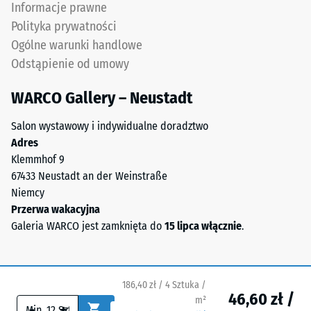
Infiltracja ok.
Informacje prawne
to
1000 mm/h (1000
Polityka prywatności
skrót
l/h/m²)
Ogólne warunki handlowe
od
Odporność
Odstąpienie od umowy
End
na poślizg
of
(EN 16165)
WARCO Gallery – Neustadt
Life
– Wartość
Tyres.
skali 4 =
Salon wystawowy i indywidualne doradztwo
Mieszanka
średni kąt
Adres
zawiera
akceptacji
Klemmhof 9
kauczuk
ok. 16°,
67433 Neustadt an der Weinstraße
naturalny
grupa R10
Niemcy
NR
Izolacja
Przerwa wakacyjna
oraz
termiczna –
Galeria WARCO jest zamknięta do
15 lipca włącznie
.
kauczuk
Wartość
styrenowo-
skali 4 =
butadienowy
Przewodność
SBR.
cieplna ok.
186,40 zł / 4 Sztuka /
46,60 zł /
W
0,09 W/(m·K)
m²
-
+