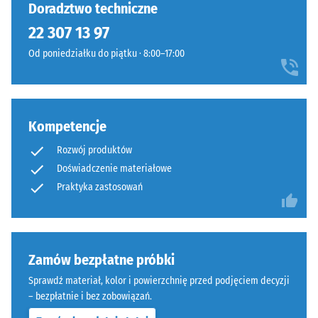
jeszcze
nowoczesnym
Doradztwo techniczne
godzinach
żadnego
charakterze.
odciążenia
22 307 13 97
produktu
Dobrze
(BS 7188)
do
Od poniedziałku do piątku · 8:00–17:00
komponuje
porównania.
Gęstość
się
pozorna
z
-
betonem,
wartość
stalą
Kompetencje
skali 1 =
i
do 780
Rozwój produktów
minimalistyczną
kg/m³
Doświadczenie materiałowe
architekturą
Praktyka zastosowań
Tłumienie
ogrodową.
wstrząsów,
drgań i
Materiał
dźwięków
uderzeniowych
–
Zamów bezpłatne próbki
– Wartość
Składniki
Sprawdź materiał, kolor i powierzchnię przed podjęciem decyzji
skali 4 = silne
i
– bezpłatnie i bez zobowiązań.
tłumienie
budowa