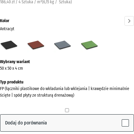
186,40 zł / 4 Sztuka / m²
(
6,15
kg
/ Sztuka)
Kolor
Antracyt
Antracyt
Czerwony
Grafitowy
Zielony
(active)
pomidorowy
lipowy
Więcej
Wybrany wariant
informacji
50 x 50 x 4 cm
o
kolorach?
Typ produktu
FP (łączniki plastikowe do wkładania lub wklejania | krawędzie minimalnie
Pokaż
ścięte | spód płyty ze strukturą drenażową)
paletę
kolorów
(active)
Antracyt
Dodaj do porównania