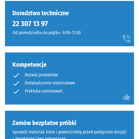
wgłębienia
wybrano
dobrze
po 24
jeszcze
widoczny
Doradztwo techniczne
godzinach
żadnego
także
odciążenia
22 307 13 97
produktu
z
(BS 7188)
do
Od poniedziałku do piątku · 8:00–17:00
większej
porównania.
Gęstość
odległości.
pozorna
Kolor
-
ożywia
wartość
strefy
Kompetencje
skali 1 =
sportowe
do 780
Rozwój produktów
i
kg/m³
Doświadczenie materiałowe
place
Praktyka zastosowań
Tłumienie
zabaw.
wstrząsów,
drgań i
Materiał
dźwięków
uderzeniowych
–
Zamów bezpłatne próbki
– Wartość
Składniki
Sprawdź materiał, kolor i powierzchnię przed podjęciem decyzji
skali 4 = silne
i
– bezpłatnie i bez zobowiązań.