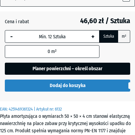
46,60 zł / Sztuka
Antracyt
Cena i rabat
-
+
Sztuka
m²
Grafitowy
+ 1,70 zł
0
m²
Zielony
Planer powierzchni – określ obszar
+ 1,70 zł
lipowy
Dodaj do koszyka
EAN:
4251469361324
| Artykuł nr:
6132
Płyta amortyzująca o wymiarach 50 × 50 × 4 cm stanowi elastyczną
nawierzchnię na place zabaw przy krytycznej wysokości upadku do
125 cm. Produkt spełnia wymagania normy PN-EN 1177 i znajduje