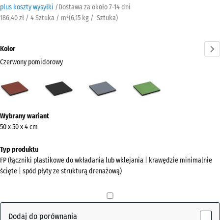
plus koszty wysyłki
/
Dostawa za około
7-14 dni
186,40 zł / 4 Sztuka / m²
(
6,15
kg
/ Sztuka)
Kolor
Czerwony pomidorowy
Czerwony
Antracyt
Grafitowy
Zielony
pomidorowy
lipowy
(active)
Więcej
Wybrany wariant
informacji
50 x 50 x 4 cm
o
kolorach?
Typ produktu
FP (łączniki plastikowe do wkładania lub wklejania | krawędzie minimalnie
Pokaż
ścięte | spód płyty ze strukturą drenażową)
paletę
kolorów
Czerwony
Dodaj do porównania
(active)
pomidorowy