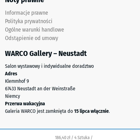
poliuretanowym.
Skala 5 =
ELT
Infiltracja ok.
Informacje prawne
to
1000 mm/h (1000
Polityka prywatności
skrót
l/h/m²)
Ogólne warunki handlowe
od
Odporność
Odstąpienie od umowy
End
na poślizg
of
(EN 16165)
WARCO Gallery – Neustadt
Life
– Wartość
Tyres.
skali 4 =
Salon wystawowy i indywidualne doradztwo
Mieszanka
średni kąt
Adres
zawiera
akceptacji
Klemmhof 9
kauczuk
ok. 16°,
67433 Neustadt an der Weinstraße
naturalny
grupa R10
Niemcy
NR
Izolacja
Przerwa wakacyjna
oraz
termiczna –
Galeria WARCO jest zamknięta do
15 lipca włącznie
.
kauczuk
Wartość
styrenowo-
skali 4 =
butadienowy
Przewodność
SBR.
cieplna ok.
186,40 zł / 4 Sztuka /