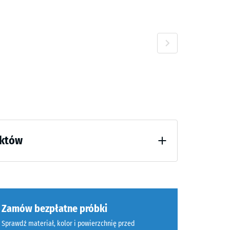
0 zł
40 zł
uktów
 godzinach odciążenia (BS 7188)
umienie
Zamów bezpłatne próbki
,80 zł
Sprawdź materiał, kolor i powierzchnię przed