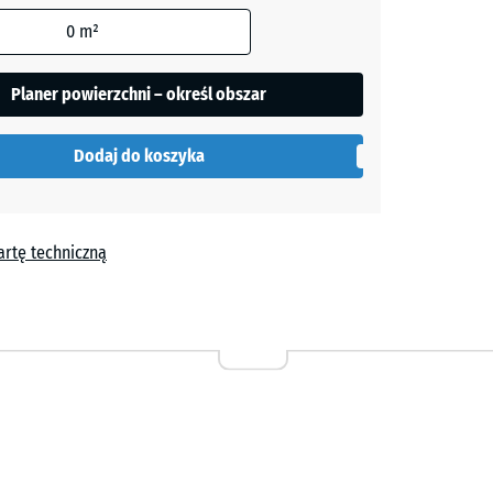
0
m²
Planer powierzchni – określ obszar
wania
w
duktu
Dodaj do koszyka
artę techniczną