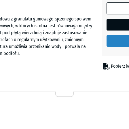
wymiar jest
używany do
ładowa z granulatu gumowego łączonego spoiwem
obliczenia
owych, w których istotna jest równowaga między
zapotrzebo
 pod płytą wierzchnią i znajduje zastosowanie
(chyba że 
strefach o regularnym użytkowaniu, zmiennym
danych pro
tura umożliwia przenikanie wody i pozwala na
wskazano
m podłożu.
inaczej).
Pobierz k
52
x
ia gęstość materiału zapewnia wyraźną sprężystość
52
 podłoża. Efektem jest kontrolowane odkształcenie,
x
 powierzchnia użytkowa. Ten wariant stosuje się
2,8
jak i zdolność przenoszenia obciążeń.
cm
52
y wierzchniej i liczby warstw podkładowych.