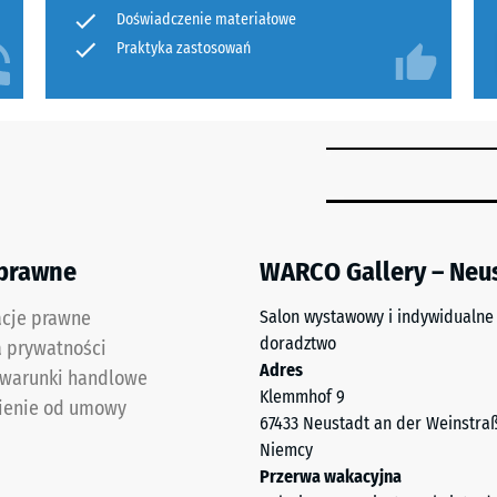
 za sprężystość. Dzięki temu ta sama powierzchnia
2,8
do
Doświadczenie materiałowe
 termiczna – Wartość skali 3 = Przewodność cieplna ok. 0,11 W/(m·K)
. Układ można zmieniać poprzez dodawanie lub
cm
porównania.
Praktyka zastosowań
dporny
ymałość
ia płyty wierzchniej i UL:
anie
ść
 prawne
WARCO Gallery – Neu
acje prawne
Salon wystawowy i indywidualne
doradztwo
a prywatności
Adres
 warunki handlowe
Klemmhof 9
ienie od umowy
67433 Neustadt an der Weinstra
Niemcy
Przerwa wakacyjna
tałej