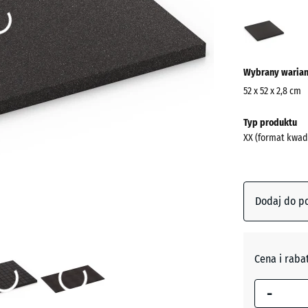
Antra
(acti
Wybrany warian
52 x 52 x 2,8 cm
Wymiary
Typ produktu
do
XX (format kwad
wysyłki
520
x
520
Dodaj do p
x
28
mm
Cena i raba
Wybrany,
niebiesko
-
obramowa