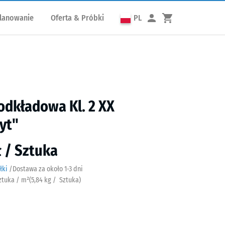
lanowanie
Oferta & Próbki
PL
odkładowa Kl. 2 XX
yt"
ł / Sztuka
łki
/
Dostawa za około
​ ​ ​​​1-3 dni
Sztuka / m²
(
5,84
kg
/ Sztuka)