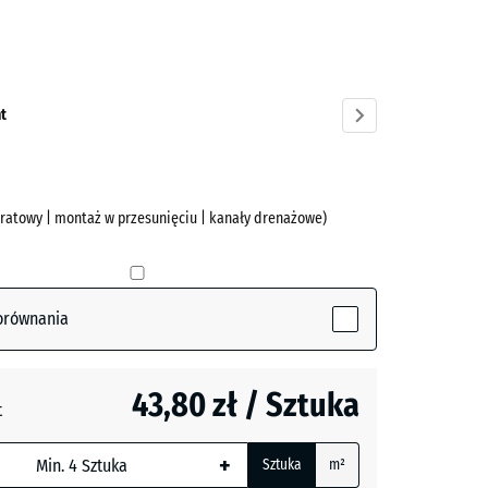
cyt
ve)
t
ratowy | montaż w przesunięciu | kanały drenażowe)
orównania
43,80 zł / Sztuka
t
+
Sztuka
m²
ny