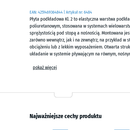
EAN:
4251469364844
| Artykuł nr:
6484
Płyta podkładowa Kl. 2 to elastyczna warstwa podk
poliuretanowym, stosowana w systemach wielowarstw
sprężystością pod stopą a nośnością. Montowana jest
zarówno wewnątrz, jak i na zewnątrz, na przykład w 
obciążeniu lub z lekkim wyposażeniem. Otwarta struk
układanie w systemie pływającym na równym, nośny
Wszechstronne zastosowanie
pokaż więcej
Klasa 2 stanowi wariant pośredni w tej serii. Średn
przy obciążeniu, jednocześnie zachowując stabilność
ograniczenie przenoszenia uderzeń oraz równomierna
tam, gdzie wymagane są zarówno komfort chodzenia, 
Wysokość konstrukcji
Najważniejsze cechy produktu
Całkowita wysokość układu zależy od kombinacji płyt