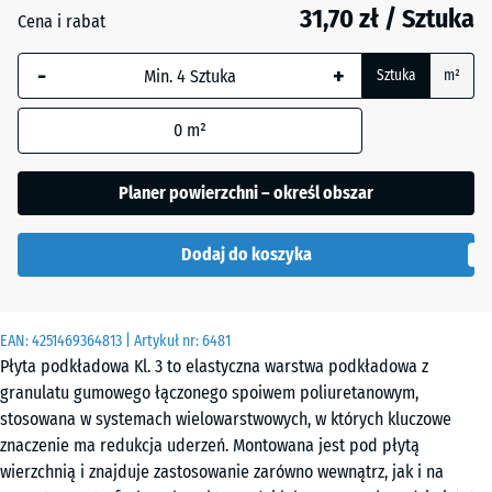
mm
31,70 zł / Sztuka
Cena i rabat
Wybrany,
-
+
niebiesko
Sztuka
m²
obramowany
wymiar jest
0
m²
używany do
obliczenia
Planer powierzchni – określ obszar
zapotrzebowania
(chyba że w
Dodaj do koszyka
danych produktu
wskazano
inaczej).
EAN:
4251469364813
| Artykuł nr:
6481
52
Płyta podkładowa Kl. 3 to elastyczna warstwa podkładowa z
x
granulatu gumowego łączonego spoiwem poliuretanowym,
52
stosowana w systemach wielowarstwowych, w których kluczowe
x
znaczenie ma redukcja uderzeń. Montowana jest pod płytą
1,8
wierzchnią i znajduje zastosowanie zarówno wewnątrz, jak i na
cm