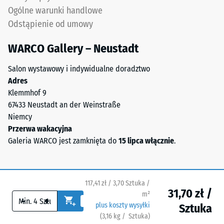
Wartość
Ogólne warunki handlowe
zużytych
skali
Odstąpienie od umowy
opon
(„End
2
WARCO Gallery – Neustadt
of
=
Life
Salon wystawowy i indywidualne doradztwo
ok.
Tyres").
Adres
Grubsza
0,75
Klemmhof 9
frakcja
mm
67433 Neustadt an der Weinstraße
tworzy
Niemcy
pozostałej
otwartoporową,
Przerwa wakacyjna
antypoślizgową
wgłębienia
Galeria WARCO jest zamknięta do
15 lipca włącznie
.
powierzchnię
po
o
24
wysokiej
sprężystości
godzinach
117,41 zł / 3,70 Sztuka /
31,70 zł /
i
m²
odciążenia
-
+
dobrej
plus koszty wysyłki
Sztuka
(BS
przepuszczalności
(
3,16
kg
/ Sztuka)
Bezpieczne nawierzchnie.