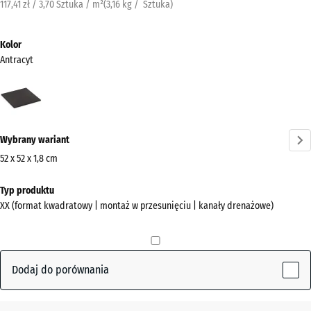
117,41 zł / 3,70 Sztuka / m²
(
3,16
kg
/ Sztuka)
Kolor
Antracyt
Antracyt
(active)
Wybrany wariant
52 x 52 x 1,8 cm
Wymiary
Typ produktu
do
XX (format kwadratowy | montaż w przesunięciu | kanały drenażowe)
wysyłki
520
x
520
Dodaj do porównania
x
18