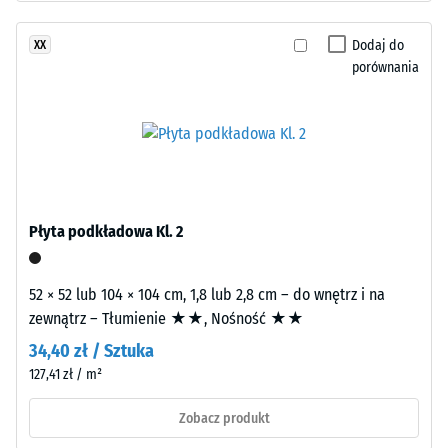
i
ścieranie
budowa
–
Dodaj do
XX
Odporność
porównania
na zużycie
Wyrób
ścierne –
ma
Wartość
budowę
skali 2 =
dwuwarstwową.
"dobra"
Warstwę
(BS 7188)
użytkową
Przepuszczalność
o
Płyta podkładowa Kl. 2
wody (EN 12616) –
grubości
Skala 4 =
około
Infiltracja ok. 600
52 × 52 lub 104 × 104 cm, 1,8 lub 2,8 cm – do wnętrz i na
3,3
mm/h (600
zewnątrz – Tłumienie ★★, Nośność ★★
mm
l/h/m²)
wykonano
34,40 zł / Sztuka
Odporność
z
127,41 zł / m²
na poślizg
nowego
(EN 16165)
granulatu
Zobacz produkt
– Wartość
EPDM