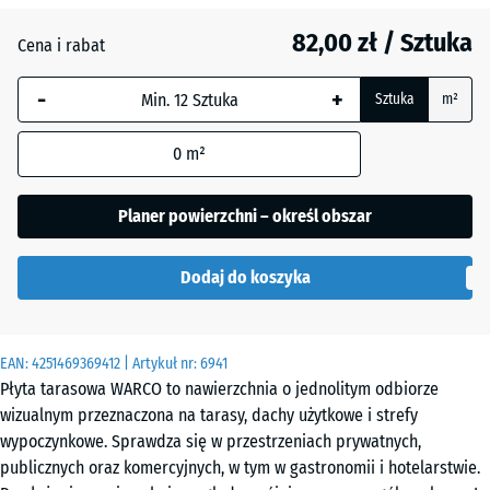
82,00 zł / Sztuka
Atlantyk
Cena i rabat
-
+
Sztuka
m²
Ciemnoszary
granit
0
m²
Planer powierzchni – określ obszar
Etna
Dodaj do koszyka
Lawenda
EAN:
4251469369412
| Artykuł nr:
6941
Płyta tarasowa WARCO to nawierzchnia o jednolitym odbiorze
wizualnym przeznaczona na tarasy, dachy użytkowe i strefy
Rattan
wypoczynkowe. Sprawdza się w przestrzeniach prywatnych,
publicznych oraz komercyjnych, w tym w gastronomii i hotelarstwie.