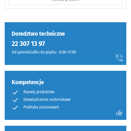
Instalacja
wartość
ta
zazwyczaj
mieści
Doradztwo techniczne
się
w
22 307 13 97
przedziale
Od poniedziałku do piątku · 8:00–17:00
Faliste
od
zęby
600
na
do
czterech
1250
Kompetencje
bokach
kg/m³.
(jak
Aby
Rozwój produktów
w
w
Doświadczenie materiałowe
systemie
czytelny
Praktyka zastosowań
4035)
sposób
bez
przedstawić
sfazowania
pozorną
krawędzi.