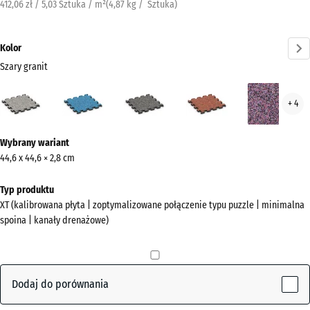
412,06 zł / 5,03 Sztuka / m²
(
4,87
kg
/ Sztuka)
Kolor
Szary granit
Szary
Atlantyk
Ciemnoszary
Etna
Law
+ 4
granit
granit
(active)
Więcej
Wybrany wariant
informacji
44,6 x 44,6 × 2,8 cm
o
kolorach?
Typ produktu
XT (kalibrowana płyta | zoptymalizowane połączenie typu puzzle | minimalna
Pokaż
spoina | kanały drenażowe)
paletę
kolorów
Szary
Dodaj do porównania
(active)
granit