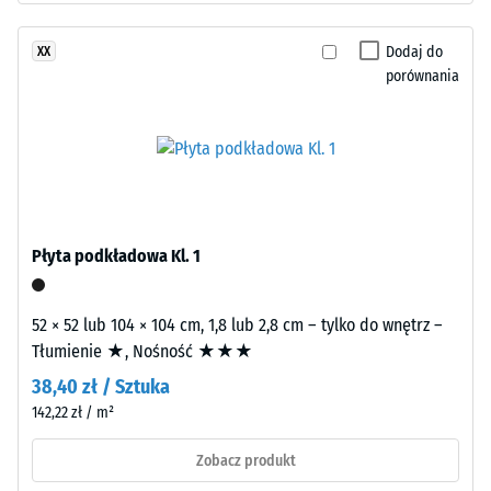
Warstwę
skali
nośną
2
Dodaj do
XX
wykonano
porównania
=
z
oczyszczonego,
780
czarnego
do
granulatu
840
ELT
o
kg/m³
średnim
Płyta podkładowa Kl. 1
ziarnie,
połączonego
spoiwem
52 × 52 lub 104 × 104 cm, 1,8 lub 2,8 cm – tylko do wnętrz –
/ 5
poliuretanowym.
Tłumienie ★, Nośność ★★★
ELT
38,40 zł / Sztuka
oznacza
142,22 zł / m²
granulat
z
Pozorna
Zobacz produkt
recyklingu
gęstość