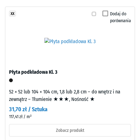
i
kg/m³
jeszcze
ciemne
Dodaj do
XX
żadnego
szarości
Tłumienie
porównania
produktu
wstrząsów,
z
do
drgań i
antracytem,
porównania.
dźwięków
tworząc
uderzeniowych
zróżnicowany
– Wartość
rysunek
skali 3 =
powierzchni.
wyraźne
Kolor
tłumienie
Płyta podkładowa Kl. 3
przypomina
Klasa
szlifowany
antypoślizgowości
kamień
52 × 52 lub 104 × 104 cm, 1,8 lub 2,8 cm – do wnętrz i na
DS (EN 14041) -
naturalny.
zewnątrz – Tłumienie ★★★, Nośność ★
Wartość skali 5 =
31,70 zł / Sztuka
Współczynnik
117,41 zł / m²
tarcia ok. 0,6
Materiał
–
Odporność
Zobacz produkt
Składniki
na