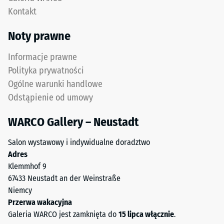
jest
przykład
Kontakt
szczególnie
wartość
stabilne
skali
Noty prawne
dzięki
2
zoptymalizowanej
oznacza
Informacje prawne
geometrii.
pozorną
Polityka prywatności
Wynik:
gęstość
Ogólne warunki handlowe
jednolita,
w
Odstąpienie od umowy
praktycznie
przedziale
niewidoczna
od
WARCO Gallery – Neustadt
fuga
780
z
do
Salon wystawowy i indywidualne doradztwo
wytrzymałym
840
Adres
przylęgiem.
kg/m³.
Klemmhof 9
Gęstość
67433 Neustadt an der Weinstraße
fizyczna,
Struktura
Niemcy
znana
spodniej
Przerwa wakacyjna
również
strony
Galeria WARCO jest zamknięta do
15 lipca włącznie
.
jako