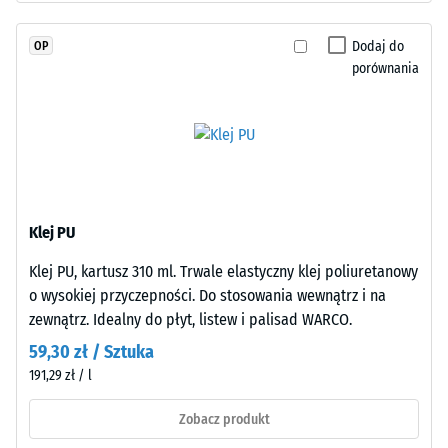
skali 4 =
(kauczuk
średni kąt
etylenowo-
Dodaj do
OP
akceptacji
propylenowo-
porównania
ok. 16°,
dienowy)
grupa R10
barwionego
Izolacja
w
termiczna –
masie
Wartość
i
skali 3 =
połączonego
Przewodność
Klej PU
stabilizowanym
cieplna ok.
UV
0,11 W/(m·K)
Klej PU, kartusz 310 ml. Trwale elastyczny klej poliuretanowy
poliuretanem.
o wysokiej przyczepności. Do stosowania wewnątrz i na
Mrozoodporny
Powierzchnia
zewnątrz. Idealny do płyt, listew i palisad WARCO.
Gęstość
warstwy
59,30 zł / Sztuka
użytkowej
pozorna
191,29 zł / l
ma
-
otwartoporową
Zobacz produkt
wartość
strukturę.