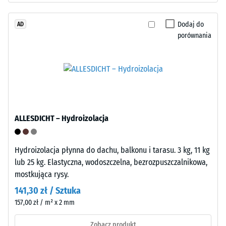
zużytych
materiału
opon
opisuje
Dodaj do
AD
(„End
stosunek
porównania
of
jego
Life
masy
Tyres").
do
Warstwa
całkowitej
nośna
objętości,
jest
w
prasowana
tym
ALLESDICHT – Hydroizolacja
przy
wszystkich
standardowej
porów,
gęstości.
Hydroizolacja płynna do dachu, balkonu i tarasu. 3 kg, 11 kg
pustek
lub 25 kg. Elastyczna, wodoszczelna, bezrozpuszczalnikowa,
i
mostkująca rysy.
wtrąceń
Montaż
powietrza.
141,30 zł / Sztuka
–
W
157,00 zł / m² x 2 mm
Obróbka
produktach
–
Zobacz produkt
WARCO