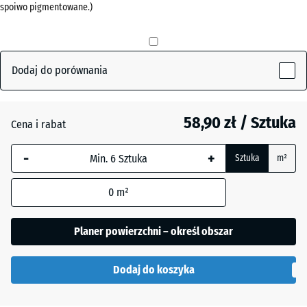
spoiwo pigmentowane.)
Antracyt
- 12,00 zł
Dodaj do porównania
Czerwony
- 5,90 zł
ceglasty
58,90 zł / Sztuka
Cena i rabat
-
+
Sztuka
m²
Szary
- 3,10 zł
łupkowy
0
m²
Planer powierzchni – określ obszar
Dodaj do koszyka