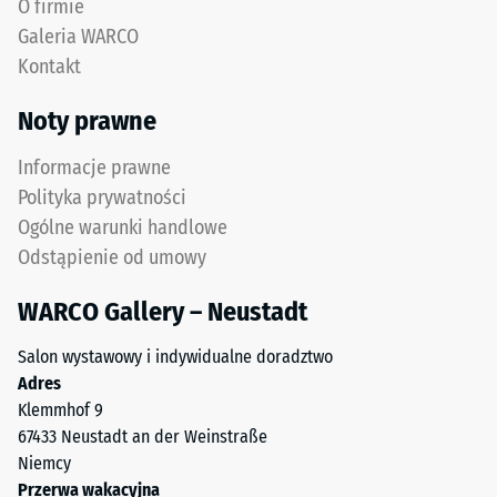
O firmie
oczyszczonego
Wartość
Galeria WARCO
granulatu
skali 4 =
Kontakt
gumowego
"doskonała"
ELT
(BS 7188)
Noty prawne
o
Przepuszczalność
uziarnieniu
wody (EN 12616) –
Informacje prawne
od
Skala 3 =
Polityka prywatności
drobnego
Infiltracja ok. 300
Ogólne warunki handlowe
do
mm/h (300
Odstąpienie od umowy
średniego
l/h/m²)
oraz
Odporność
WARCO Gallery – Neustadt
spoiwa
na poślizg
poliuretanowego.
(EN 16165)
Salon wystawowy i indywidualne doradztwo
ELT
– Wartość
Adres
oznacza
skali 4 =
Klemmhof 9
„End-
średni kąt
67433 Neustadt an der Weinstraße
of-
akceptacji
Niemcy
Life
ok. 16°,
Przerwa wakacyjna
grupa R10
Tyres”