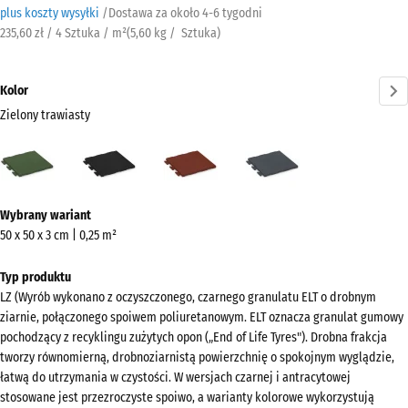
plus koszty wysyłki
/
Dostawa za około
4-6 tygodni
235,60 zł / 4 Sztuka / m²
(
5,60
kg
/ Sztuka)
Kolor
Zielony trawiasty
Zielony
Antracyt
Czerwony
Szary
trawiasty
ceglasty
łupkowy
(active)
Więcej
Wybrany wariant
informacji
50 x 50 x 3 cm | 0,25 m²
o
kolorach?
Typ produktu
LZ (Wyrób wykonano z oczyszczonego, czarnego granulatu ELT o drobnym
Pokaż
ziarnie, połączonego spoiwem poliuretanowym. ELT oznacza granulat gumowy
paletę
pochodzący z recyklingu zużytych opon („End of Life Tyres"). Drobna frakcja
kolorów
tworzy równomierną, drobnoziarnistą powierzchnię o spokojnym wyglądzie,
łatwą do utrzymania w czystości. W wersjach czarnej i antracytowej
Zielony
stosowane jest przezroczyste spoiwo, a warianty kolorowe wykorzystują
(active)
trawiasty