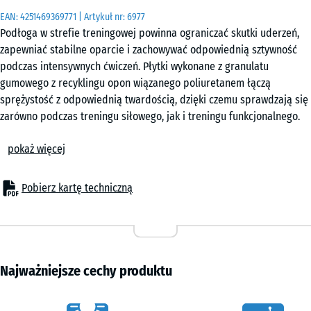
EAN:
4251469369771
| Artykuł nr:
6977
Podłoga w strefie treningowej powinna ograniczać skutki uderzeń,
zapewniać stabilne oparcie i zachowywać odpowiednią sztywność
podczas intensywnych ćwiczeń. Płytki wykonane z granulatu
gumowego z recyklingu opon wiązanego poliuretanem łączą
sprężystość z odpowiednią twardością, dzięki czemu sprawdzają się
zarówno podczas treningu siłowego, jak i treningu funkcjonalnego.
Mogą być stosowane wewnątrz oraz na zewnątrz w miejscach
pokaż więcej
przeznaczonych do regularnego użytkowania.
Amortyzacja i stabilne oparcie
Podłoże ogranicza energię uderzeń powstających podczas
Pobierz kartę techniczną
odkładania ciężarów oraz lądowania po wyskokach. Jednocześnie nie
ugina się nadmiernie pod dużym obciążeniem, dlatego zapewnia
stabilne oparcie podczas przysiadów, martwego ciągu i innych
ćwiczeń wymagających stabilnej pozycji. Taki charakter nawierzchni
poprawia komfort treningu i może ograniczać obciążenie stawów i
Najważniejsze cechy produktu
kręgosłupa.
Montaż bez kleju