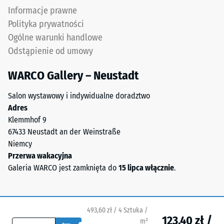
ELT
Skala 5 =
Informacje prawne
oznacza
Infiltracja ok.
Polityka prywatności
"End
1000 mm/h (1000
Ogólne warunki handlowe
of
l/h/m²)
Odstąpienie od umowy
Life
Odporność
Tyres"
na poślizg
WARCO Gallery – Neustadt
i
(EN 16165)
odnosi
– Wartość
Salon wystawowy i indywidualne doradztwo
się
skali 4 =
Adres
do
średni kąt
Klemmhof 9
granulatu
akceptacji
67433 Neustadt an der Weinstraße
gumowego
ok. 16°,
Niemcy
grupa R10
uzyskiwanego
Przerwa wakacyjna
z
Izolacja
Galeria WARCO jest zamknięta do
15 lipca włącznie
.
recyklingu
termiczna –
zużytych
Wartość
opon.
skali 5 =
Górna
Przewodność
493,60 zł / 4 Sztuka /
123,40 zł /
warstwa
cieplna ok.
m²