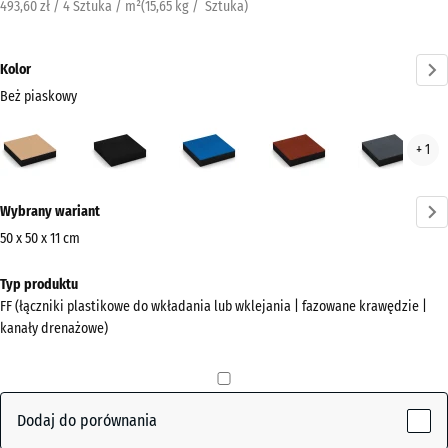
493,60 zł / 4 Sztuka / m²
(
15,65
kg
/ Sztuka)
Kolor
Beż piaskowy
Beż
Antracyt
Błękit
Czerwony
Szar
+ 1
piaskowy
nieba
ceglasty
łup
(active)
Więcej
Wybrany wariant
informacji
o
50 x 50 x 11 cm
kolorach?
Wymiary
Typ produktu
do
Pokaż
FF (łączniki plastikowe do wkładania lub wklejania | fazowane krawędzie |
wysyłki
paletę
kanały drenażowe)
500
kolorów
x
Beż
500
(active)
piaskowy
x
Dodaj do porównania
110