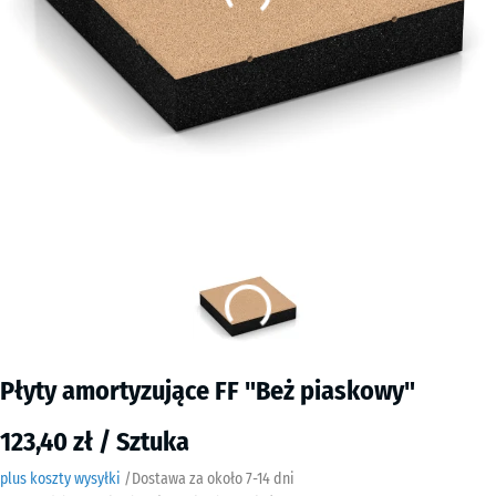
Płyty amortyzujące FF "Beż piaskowy"
123,40 zł / Sztuka
plus koszty wysyłki
/
Dostawa za około
7-14 dni