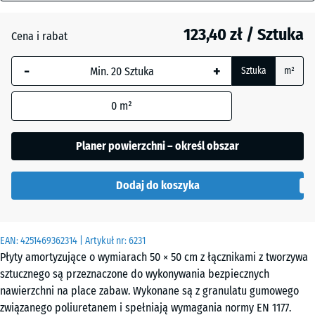
mm
Antracyt
- 18,10 zł
123,40 zł / Sztuka
Cena i rabat
Wybrany,
niebiesko
-
+
Sztuka
m²
obramowany
Błękit
- 1,00 zł
wymiar jest
nieba
0
m²
używany do
obliczenia
zapotrzebowania
Planer powierzchni – określ obszar
Czerwony
(chyba że w
- 17,10 zł
ceglasty
danych produktu
Dodaj do koszyka
wskazano
inaczej).
Szary
- 1,00 zł
łupkowy
50
EAN:
4251469362314
| Artykuł nr:
6231
x
Płyty amortyzujące o wymiarach 50 × 50 cm z łącznikami z tworzywa
50
sztucznego są przeznaczone do wykonywania bezpiecznych
x
nawierzchni na place zabaw. Wykonane są z granulatu gumowego
Zielony
- 11,50 zł
11
związanego poliuretanem i spełniają wymagania normy EN 1177.
trawiasty