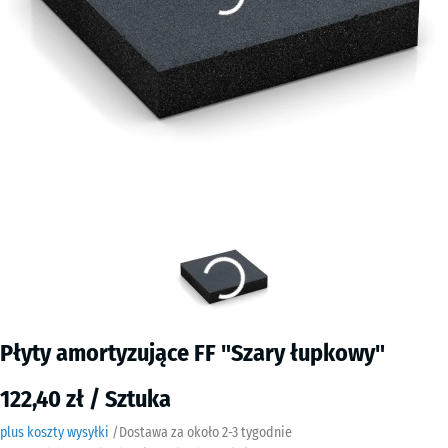
Płyty amortyzujące FF "Szary łupkowy"
122,40 zł / Sztuka
plus koszty wysyłki
/
Dostawa za około
2-3 tygodnie