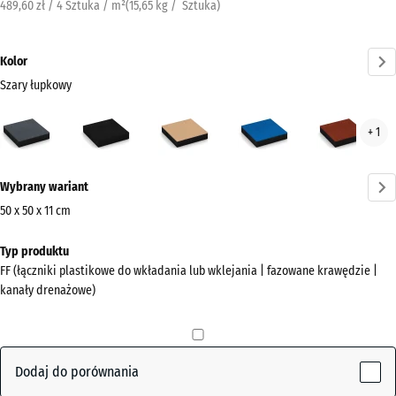
489,60 zł / 4 Sztuka / m²
(
15,65
kg
/ Sztuka)
Kolor
Szary łupkowy
Szary
Antracyt
Beż
Błękit
Czer
+ 1
łupkowy
piaskowy
nieba
cegl
(active)
Więcej
Wybrany wariant
informacji
o
50 x 50 x 11 cm
kolorach?
Wymiary
Typ produktu
do
Pokaż
FF (łączniki plastikowe do wkładania lub wklejania | fazowane krawędzie |
wysyłki
paletę
kanały drenażowe)
500
kolorów
x
Szary
500
(active)
łupkowy
x
Dodaj do porównania
110