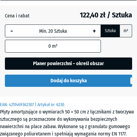
mm
Antracyt
- 17,10 zł
122,40 zł / Sztuka
Cena i rabat
Wybrany,
niebiesko
-
+
Sztuka
m²
obramowany
Beż
+ 1,00 zł
wymiar jest
piaskowy
0
m²
używany do
obliczenia
zapotrzebowania
Planer powierzchni – określ obszar
Błękit
(chyba że w
nieba
danych produktu
Dodaj do koszyka
wskazano
inaczej).
Czerwony
- 16,10 zł
ceglasty
50
EAN:
4251469362307
| Artykuł nr:
6230
x
Płyty amortyzujące o wymiarach 50 × 50 cm z łącznikami z tworzywa
50
sztucznego są przeznaczone do wykonywania bezpiecznych
x
Zielony
nawierzchni na place zabaw. Wykonane są z granulatu gumowego
- 10,50 zł
11
trawiasty
związanego poliuretanem i spełniają wymagania normy EN 1177.