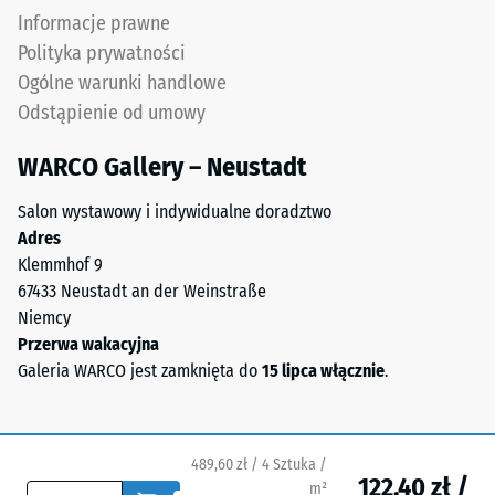
i
Skala 5 =
Informacje prawne
wykonany
Infiltracja ok.
Polityka prywatności
jest
1000 mm/h (1000
Ogólne warunki handlowe
z
l/h/m²)
Odstąpienie od umowy
oczyszczonego,
Odporność
czarnego
na poślizg
WARCO Gallery – Neustadt
granulatu
(EN 16165)
ELT
– Wartość
Salon wystawowy i indywidualne doradztwo
połączonego
skali 4 =
Adres
spoiwem
średni kąt
Klemmhof 9
poliuretanowym.
akceptacji
67433 Neustadt an der Weinstraße
Skrót
ok. 16°,
Niemcy
grupa R10
ELT
Przerwa wakacyjna
oznacza
Izolacja
Galeria WARCO jest zamknięta do
15 lipca włącznie
.
"End
termiczna –
of
Wartość
Life
skali 5 =
Tyres"
Przewodność
489,60 zł / 4 Sztuka /
122,40 zł /
i
cieplna ok.
m²