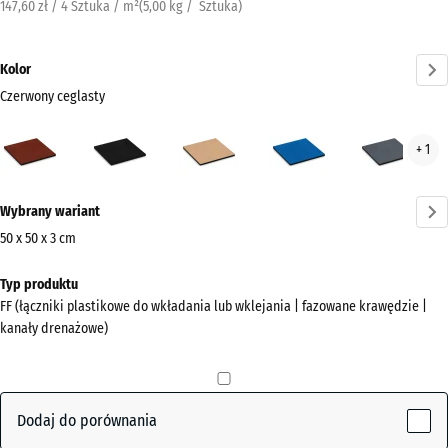
147,60 zł / 4 Sztuka / m²
(
5,00
kg
/ Sztuka)
Kolor
Czerwony ceglasty
Czerwony
Antracyt
Beż
Błękit
Szar
+ 1
ceglasty
piaskowy
nieba
łup
(active)
Więcej
Wybrany wariant
informacji
o
50 x 50 x 3 cm
kolorach?
Wymiary
Typ produktu
do
Pokaż
FF (łączniki plastikowe do wkładania lub wklejania | fazowane krawędzie |
wysyłki
paletę
kanały drenażowe)
500
kolorów
x
Czerwony
500
(active)
ceglasty
x
Dodaj do porównania
30