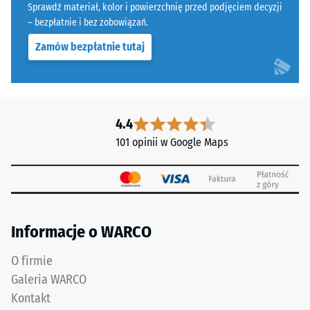
poliuretanowym.
Sprawdź materiał, kolor i powierzchnię przed podjęciem decyzji
Skala 5 =
Skrót
– bezpłatnie i bez zobowiązań.
Infiltracja ok.
ELT
1000 mm/h (1000
Zamów bezpłatnie tutaj
oznacza
l/h/m²)
"End
Odporność
of
na poślizg
Life
(EN 16165)
Tyres"
4.4
– Wartość
i
101 opinii w Google Maps
skali 4 =
odnosi
średni kąt
się
akceptacji
do
ok. 16°,
grupa R10
granulatu
gumowego
Informacje o WARCO
Izolacja
uzyskiwanego
termiczna –
z
Wartość
O firmie
recyklingu
skali 3 =
Galeria WARCO
zużytych
Przewodność
Kontakt
opon.
cieplna ok.