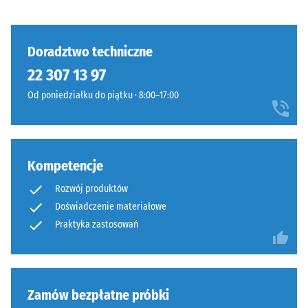
tłumienie
i
budowa
Klasa
antypoślizgowości
Doradztwo techniczne
DS (EN 14041) -
22 307 13 97
Wartość skali 3 =
Wyrób
Współczynnik
Od poniedziałku do piątku · 8:00–17:00
ma
tarcia ok. 0,45
budowę
Odporność
dwuwarstwową
na ścieranie
i
–
Kompetencje
wykonany
Odporność
jest
na zużycie
Rozwój produktów
z
ścierne –
Doświadczenie materiałowe
oczyszczonego,
Wartość
Praktyka zastosowań
czarnego
skali 4 =
granulatu
"doskonała"
ELT
(BS 7188)
połączonego
Przepuszczalność
Zamów bezpłatne próbki
spoiwem
wody (EN 12616) –