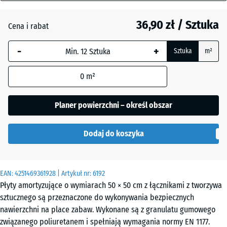
mm
Antracyt
- 0,60 zł
36,90 zł / Sztuka
Cena i rabat
Wybrany,
niebiesko
-
+
Sztuka
m²
obramowany
Beż
+ 12,50 zł
wymiar jest
piaskowy
0
m²
używany do
obliczenia
zapotrzebowania
Planer powierzchni – określ obszar
Błękit
(chyba że w
+ 11,00 zł
nieba
danych produktu
Dodaj do koszyka
wskazano
inaczej).
Szary
+ 11,00 zł
łupkowy
50
EAN:
4251469361928
| Artykuł nr:
6192
x
Płyty amortyzujące o wymiarach 50 × 50 cm z łącznikami z tworzywa
50
sztucznego są przeznaczone do wykonywania bezpiecznych
x 3
Zielony
nawierzchni na place zabaw. Wykonane są z granulatu gumowego
+ 3,70 zł
cm
trawiasty
związanego poliuretanem i spełniają wymagania normy EN 1177.