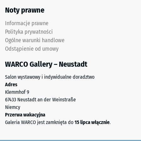
0,11 W/(m·K)
Górna
Noty prawne
warstwa
Mrozoodporny
użytkowa
Informacje prawne
Wytrzymałość
z
Polityka prywatności
drobnego
na
Ogólne warunki handlowe
granulatu
ściskanie
Odstąpienie od umowy
ELT
-
tworzy
WARCO Gallery – Neustadt
powierzchnię
Wartość
odporną
skali
Salon wystawowy i indywidualne doradztwo
na
Adres
2
ścieranie
Klemmhof 9
i
=
67433 Neustadt an der Weinstraße
antypoślizgową.
ok.
Niemcy
Dolna
Przerwa wakacyjna
0,75
warstwa
Galeria WARCO jest zamknięta do
15 lipca włącznie
.
z
mm
grubszego
pozostałej
granulatu