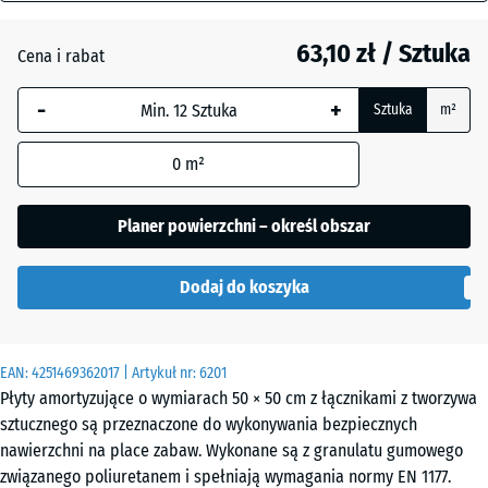
mm
Antracyt
- 0,90 zł
63,10 zł / Sztuka
Cena i rabat
Wybrany,
niebiesko
-
+
Sztuka
m²
obramowany
Beż
+ 13,20 zł
wymiar jest
piaskowy
0
m²
używany do
obliczenia
zapotrzebowania
Planer powierzchni – określ obszar
Błękit
(chyba że w
+ 11,00 zł
nieba
danych produktu
Dodaj do koszyka
wskazano
inaczej).
Szary
+ 11,00 zł
łupkowy
50
EAN:
4251469362017
| Artykuł nr:
6201
x
Płyty amortyzujące o wymiarach 50 × 50 cm z łącznikami z tworzywa
50
sztucznego są przeznaczone do wykonywania bezpiecznych
x 6
Zielony
nawierzchni na place zabaw. Wykonane są z granulatu gumowego
+ 4,50 zł
cm
trawiasty
związanego poliuretanem i spełniają wymagania normy EN 1177.