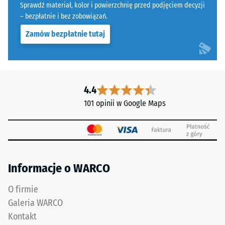
poliuretanowym.
Sprawdź materiał, kolor i powierzchnię przed podjęciem decyzji
Skala 5 =
Skrót
– bezpłatnie i bez zobowiązań.
Infiltracja ok.
ELT
1000 mm/h (1000
Zamów bezpłatnie tutaj
oznacza
l/h/m²)
"End
Odporność
of
na poślizg
Life
(EN 16165)
Tyres"
4.4
– Wartość
i
101 opinii w Google Maps
skali 4 =
odnosi
średni kąt
się
akceptacji
do
ok. 16°,
grupa R10
granulatu
gumowego
Informacje o WARCO
Izolacja
uzyskiwanego
termiczna –
z
Wartość
O firmie
recyklingu
skali 5 =
Galeria WARCO
zużytych
Przewodność
Kontakt
opon.
cieplna ok.