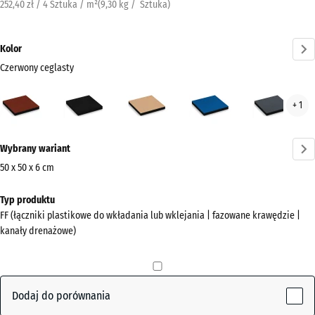
252,40 zł / 4 Sztuka / m²
(
9,30
kg
/ Sztuka)
Kolor
Czerwony ceglasty
Czerwony
Antracyt
Beż
Błękit
Szar
+ 1
ceglasty
piaskowy
nieba
łup
(active)
Więcej
Wybrany wariant
informacji
o
50 x 50 x 6 cm
kolorach?
Wymiary
Typ produktu
do
Pokaż
FF (łączniki plastikowe do wkładania lub wklejania | fazowane krawędzie |
wysyłki
paletę
kanały drenażowe)
500
kolorów
x
Czerwony
500
(active)
ceglasty
x
Dodaj do porównania
60