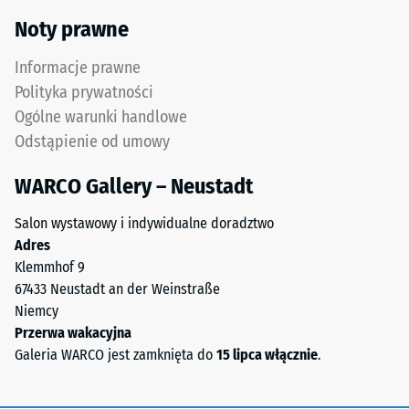
0,07 W/(m·K)
Górna
Noty prawne
warstwa
Mrozoodporny
użytkowa
Informacje prawne
Wytrzymałość
z
Polityka prywatności
drobnego
na
Ogólne warunki handlowe
granulatu
ściskanie
Odstąpienie od umowy
ELT
-
tworzy
WARCO Gallery – Neustadt
powierzchnię
Wartość
odporną
skali
Salon wystawowy i indywidualne doradztwo
na
Adres
2
ścieranie
Klemmhof 9
i
=
67433 Neustadt an der Weinstraße
antypoślizgową.
ok.
Niemcy
Dolna
Przerwa wakacyjna
0,75
warstwa
Galeria WARCO jest zamknięta do
15 lipca włącznie
.
z
mm
grubszego
pozostałej
granulatu