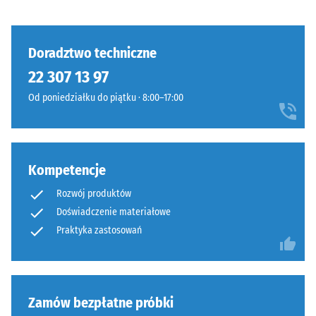
tłumienie
i
budowa
Klasa
antypoślizgowości
Doradztwo techniczne
DS (EN 14041) -
22 307 13 97
Wartość skali 3 =
Wyrób
Współczynnik
Od poniedziałku do piątku · 8:00–17:00
ma
tarcia ok. 0,45
budowę
Odporność
dwuwarstwową
na ścieranie
i
–
Kompetencje
wykonany
Odporność
jest
na zużycie
Rozwój produktów
z
ścierne –
Doświadczenie materiałowe
oczyszczonego,
Wartość
Praktyka zastosowań
czarnego
skali 4 =
granulatu
"doskonała"
ELT
(BS 7188)
połączonego
Przepuszczalność
Zamów bezpłatne próbki
spoiwem
wody (EN 12616) –