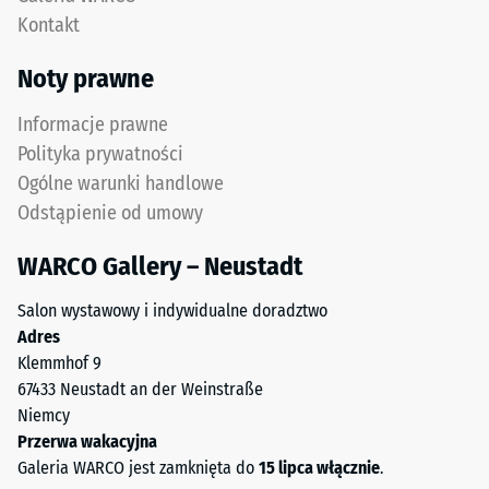
fuga
przykład
Kontakt
z
wartość
wytrzymałym
skali
Noty prawne
przylęgiem.
2
oznacza
Informacje prawne
pozorną
Polityka prywatności
Struktura
gęstość
spodniej
Ogólne warunki handlowe
w
strony
Odstąpienie od umowy
przedziale
od
WARCO Gallery – Neustadt
Spodnia
780
strona
do
Salon wystawowy i indywidualne doradztwo
ma
840
Adres
kwadratowe
kg/m³.
Klemmhof 9
podkładki
Gęstość
67433 Neustadt an der Weinstraße
nośne
fizyczna,
Niemcy
rozmieszczone
znana
Przerwa wakacyjna
diagonalnie.
również
Galeria WARCO jest zamknięta do
15 lipca włącznie
.
Między
jako