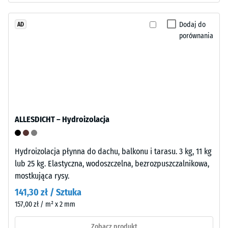
Tyres").
materiału
Warstwa
opisuje
Dodaj do
AD
nośna
stosunek
porównania
jest
jego
prasowana
masy
przy
do
standardowej
całkowitej
gęstości.
objętości,
w
tym
ALLESDICHT – Hydroizolacja
Montaż
wszystkich
–
porów,
Obróbka
Hydroizolacja płynna do dachu, balkonu i tarasu. 3 kg, 11 kg
pustek
–
lub 25 kg. Elastyczna, wodoszczelna, bezrozpuszczalnikowa,
i
Instalacja
mostkująca rysy.
wtrąceń
powietrza.
141,30 zł / Sztuka
Faliste
W
157,00 zł / m² x 2 mm
zęby
produktach
na
Zobacz produkt
WARCO