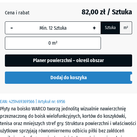
Ciemnoszary
82,00 zł / Sztuka
granit
Cena i rabat
-
+
Sztuka
m²
Etna
0
m²
Lawenda
Planer powierzchni – określ obszar
Dodaj do koszyka
Rattan
EAN:
4251469369566
| Artykuł nr:
6956
Szary
Płyty na boisko WARCO tworzą jednolitą wizualnie nawierzchnię
granit
przeznaczoną do boisk wielofunkcyjnych, kortów do koszykówki,
tenisa oraz mniejszych stref gry. Struktura powierzchni i właściwości
użytkowe sprzyjają równomiernemu odbiciu piłki bez zakłóceń
Terakota