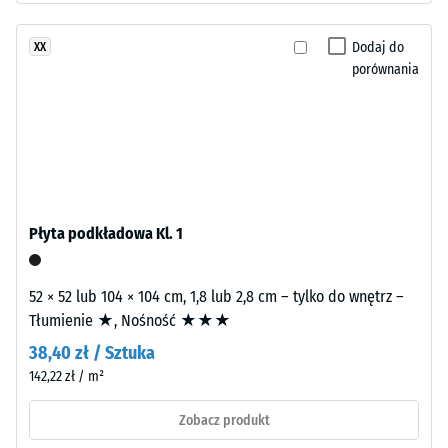
czarnego
skali
granulatu
2
Dodaj do
XX
ELT
porównania
=
o
średnim
780
ziarnie,
do
połączonego
840
spoiwem
poliuretanowym.
kg/m³
ELT
Płyta podkładowa Kl. 1
oznacza
granulat
z
52 × 52 lub 104 × 104 cm, 1,8 lub 2,8 cm – tylko do wnętrz –
/ 5
recyklingu
Tłumienie ★, Nośność ★★★
zużytych
38,40 zł / Sztuka
opon
142,22 zł / m²
(„End
of
Pozorna
Zobacz produkt
Life
gęstość