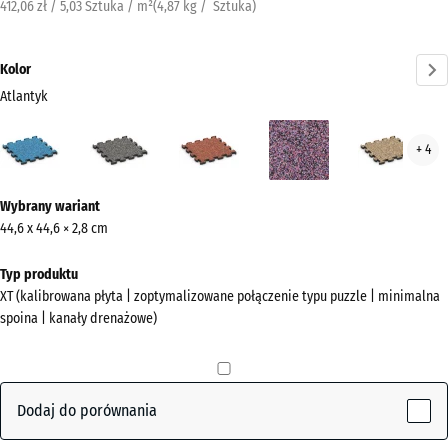
412,06 zł / 5,03 Sztuka / m²
(
4,87
kg
/ Sztuka)
Kolor
Atlantyk
Atlantyk
Ciemnoszary
Etna
Lawenda
Ratt
+ 4
(active)
granit
Więcej
Wybrany wariant
informacji
44,6 x 44,6 × 2,8 cm
o
kolorach?
Typ produktu
XT (kalibrowana płyta | zoptymalizowane połączenie typu puzzle | minimalna
Pokaż
spoina | kanały drenażowe)
paletę
kolorów
(active)
Atlantyk
Dodaj do porównania