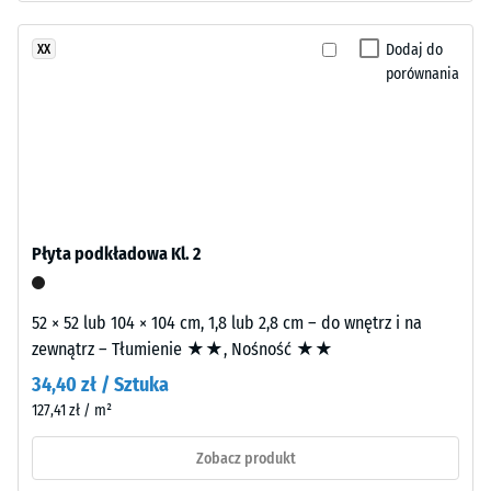
ścieranie
budowę
–
dwuwarstwową.
Dodaj do
XX
Odporność
Warstwę
porównania
na zużycie
użytkową
ścierne –
o
Wartość
grubości
skali 2 =
około
"dobra"
3,3
(BS 7188)
mm
Przepuszczalność
wykonano
Płyta podkładowa Kl. 2
wody (EN 12616) –
z
Skala 4 =
nowego
Infiltracja ok. 600
52 × 52 lub 104 × 104 cm, 1,8 lub 2,8 cm – do wnętrz i na
granulatu
mm/h (600
zewnątrz – Tłumienie ★★, Nośność ★★
EPDM
l/h/m²)
(kauczuk
34,40 zł / Sztuka
Odporność
etylenowo-
127,41 zł / m²
na poślizg
propylenowo-
(EN 16165)
dienowy)
Zobacz produkt
– Wartość
barwionego