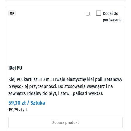
skali 4 =
w
średni kąt
masie
Dodaj do
OP
akceptacji
i
porównania
ok. 16°,
połączonego
grupa R10
stabilizowanym
Izolacja
UV
termiczna –
poliuretanem.
Wartość
Powierzchnia
skali 3 =
warstwy
Przewodność
Klej PU
użytkowej
cieplna ok.
ma
0,11 W/(m·K)
Klej PU, kartusz 310 ml. Trwale elastyczny klej poliuretanowy
otwartoporową
o wysokiej przyczepności. Do stosowania wewnątrz i na
Mrozoodporny
strukturę.
zewnątrz. Idealny do płyt, listew i palisad WARCO.
Gęstość
Warstwę
59,30 zł / Sztuka
nośną
pozorna
191,29 zł / l
wykonano
-
z
Zobacz produkt
wartość
oczyszczonego,