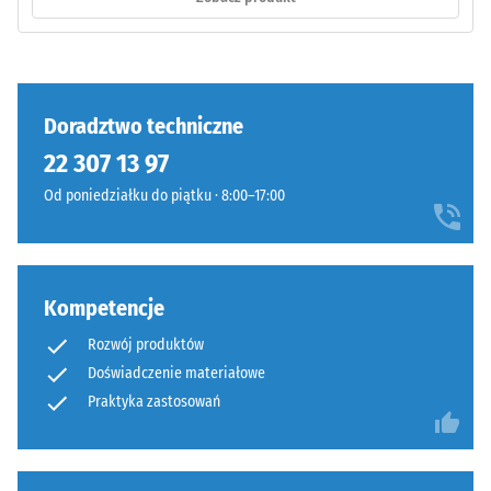
czterech
wartość
bokach
ta
(jak
zazwyczaj
w
mieści
systemie
Doradztwo techniczne
się
4035)
w
22 307 13 97
bez
przedziale
Od poniedziałku do piątku · 8:00–17:00
sfazowania
od
krawędzi.
600
Krawędzie
do
pozostają
1250
Kompetencje
prostopadłe,
kg/m³.
tworząc
Aby
Rozwój produktów
fugę
w
Doświadczenie materiałowe
włosową.
czytelny
Praktyka zastosowań
System
sposób
stanowi
przedstawić
warstwę
pozorną
wierzchnią