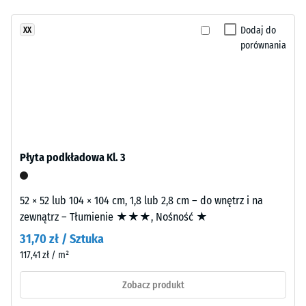
inspirowaną
kg/m³
jeszcze
otwartą
Dodaj do
XX
żadnego
wodą.
Tłumienie
porównania
produktu
wstrząsów,
Kolor
do
drgań i
nadaje
porównania.
dźwięków
powierzchni
uderzeniowych
wyraźny,
– Wartość
chłodny
skali 3 =
charakter.
wyraźne
tłumienie
Płyta podkładowa Kl. 3
Materiał
Klasa
–
antypoślizgowości
52 × 52 lub 104 × 104 cm, 1,8 lub 2,8 cm – do wnętrz i na
Składniki
DS (EN 14041) -
zewnątrz – Tłumienie ★★★, Nośność ★
i
Wartość skali 5 =
31,70 zł / Sztuka
budowa
Współczynnik
117,41 zł / m²
tarcia ok. 0,6
Wyrób
Odporność
Zobacz produkt
ma
na