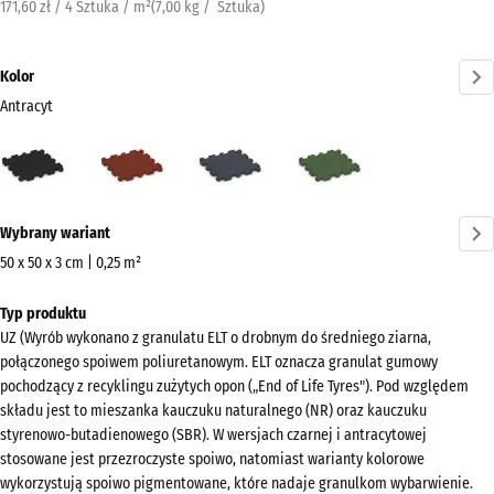
171,60 zł / 4 Sztuka / m²
(
7,00
kg
/ Sztuka)
Kolor
Antracyt
Antracyt
Czerwony
Szary
Zielony
(active)
ceglasty
łupkowy
trawiasty
Więcej
Wybrany wariant
informacji
o
50 x 50 x 3 cm | 0,25 m²
kolorach?
Wymiary
Typ produktu
do
Pokaż
UZ (Wyrób wykonano z granulatu ELT o drobnym do średniego ziarna,
wysyłki
paletę
połączonego spoiwem poliuretanowym. ELT oznacza granulat gumowy
540
kolorów
pochodzący z recyklingu zużytych opon („End of Life Tyres"). Pod względem
x
składu jest to mieszanka kauczuku naturalnego (NR) oraz kauczuku
(active)
Antracyt
540
styrenowo-butadienowego (SBR). W wersjach czarnej i antracytowej
x
stosowane jest przezroczyste spoiwo, natomiast warianty kolorowe
wykorzystują spoiwo pigmentowane, które nadaje granulkom wybarwienie.
30