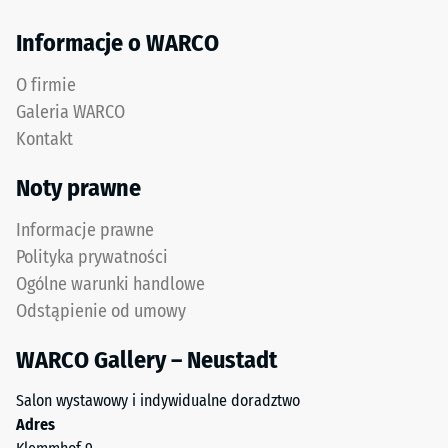
z
Izolacja
recyklingu
termiczna –
Informacje o WARCO
zużytych
Wartość
opon.
skali 3 =
O firmie
Górna
Przewodność
Galeria WARCO
warstwa
cieplna ok.
Kontakt
0,11 W/(m·K)
użytkowa
z
Mrozoodporny
Noty prawne
drobnego
Wytrzymałość
granulatu
Informacje prawne
ELT
na
Polityka prywatności
tworzy
ściskanie
Ogólne warunki handlowe
powierzchnię
-
Odstąpienie od umowy
odporną
na
Wartość
WARCO Gallery – Neustadt
ścieranie
skali
i
Salon wystawowy i indywidualne doradztwo
2
antypoślizgową.
Adres
Dolna
=