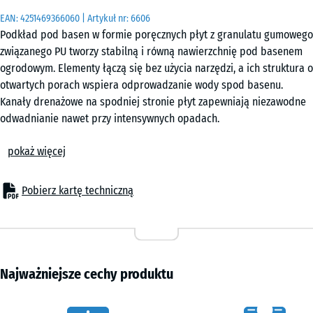
|
EAN:
4251469366060
| Artykuł nr:
6606
0,25
Podkład pod basen w formie poręcznych płyt z granulatu gumowego
m²
związanego PU tworzy stabilną i równą nawierzchnię pod basenem
ogrodowym. Elementy łączą się bez użycia narzędzi, a ich struktura o
otwartych porach wspiera odprowadzanie wody spod basenu.
50
Kanały drenażowe na spodniej stronie płyt zapewniają niezawodne
x
odwadnianie nawet przy intensywnych opadach.
50
Stabilne połączenie płyt
x 4
+ 13,80 zł
pokaż więcej
Zintegrowany system złączenia typu puzzle umożliwia szybkie i
cm
precyzyjne zestawienie płyt w jednolitą powierzchnię. Poszczególne
|
elementy łączą się pewnie bez konieczności klejenia lub mocowania
Pobierz kartę techniczną
0,25
do podłoża. Nie jest również wymagane wykonywanie obrzeży. Dzięki
m²
temu podkład pozostaje spójny także przy dynamicznym
użytkowaniu basenu i może być w każdej chwili rozebrany.
Proste przygotowanie podłoża
Podkład pod basen można układać na każdej trwale nośnej
Najważniejsze cechy produktu
podbudowie. Trawnik, darń lub ubity grunt nie stanowią
odpowiedniego podłoża. Odpowiednie są nawierzchnie utwardzone,