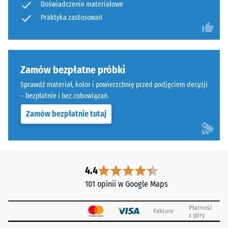
Wartość
Doświadczenie materiałowe
ELT
skali 4 =
Praktyka zastosowań
połączonego
"doskonała"
spoiwem
(BS 7188)
poliuretanowym.
Przepuszczalność
Skrót
wody (EN 12616) –
Zamów bezpłatne próbki
ELT
Skala 5 =
oznacza
Sprawdź materiał, kolor i powierzchnię przed podjęciem decyzji
Infiltracja ok.
"End
– bezpłatnie i bez zobowiązań.
1000 mm/h (1000
of
l/h/m²)
Zamów bezpłatnie tutaj
Life
Odporność
Tyres"
na poślizg
i
(EN 16165)
odnosi
– Wartość
się
4.4
skali 4 =
do
średni kąt
101 opinii w Google Maps
granulatu
akceptacji
gumowego
ok. 16°,
grupa R10
uzyskiwanego