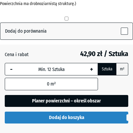
Powierzchnia ma drobnoziarnistą strukturę.)
mm
Czerwony
+ 2,10 zł
ceglasty
Wybrany,
niebiesko
obramowany
Dodaj do porównania
Szary
+ 2,10 zł
wymiar jest
łupkowy
używany do
obliczenia
42,90 zł / Sztuka
Cena i rabat
zapotrzebowania
Zielony
(chyba że w
+ 4,20 zł
-
+
Sztuka
m²
trawiasty
danych produktu
wskazano
0
m²
inaczej).
50
Planer powierzchni – określ obszar
x
50
Dodaj do koszyka
x 3
cm