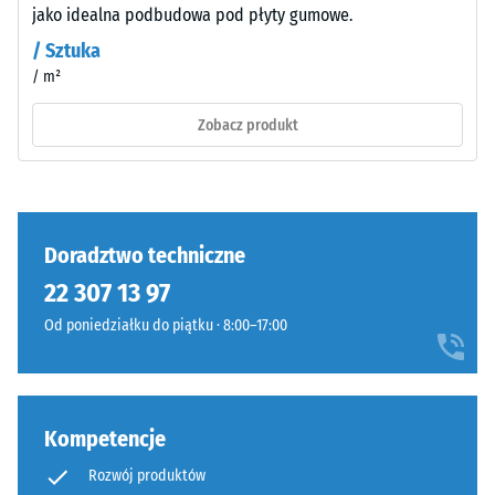
drgań i
jako idealna podbudowa pod płyty gumowe.
Materiał
dźwięków
/ Sztuka
uderzeniowych
–
– Wartość
/ m²
Składniki
skali 3 =
i
Zobacz produkt
wyraźne
budowa
tłumienie
Klasa
antypoślizgowości
Wyrób
DS (EN 14041) -
ma
Doradztwo techniczne
Wartość skali 3 =
budowę
Współczynnik
22 307 13 97
dwuwarstwową
tarcia ok. 0,45
Od poniedziałku do piątku · 8:00–17:00
i
Odporność
wykonany
na ścieranie
jest
–
z
Odporność
Kompetencje
oczyszczonego,
na zużycie
czarnego
ścierne –
Rozwój produktów
granulatu