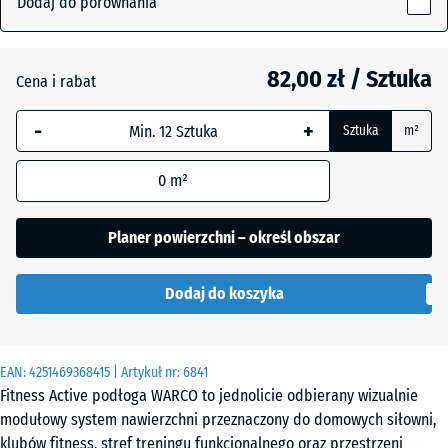
Dodaj do porównania
28
mm
Atlantyk
82,00 zł / Sztuka
Cena i rabat
Wybrany,
niebiesko
-
+
Sztuka
m²
obramowany
Etna
wymiar jest
0
m²
używany do
obliczenia
Lawenda
zapotrzebowania
Planer powierzchni – określ obszar
(chyba że w
danych produktu
Dodaj do koszyka
wskazano
Rattan
inaczej).
44,6
EAN:
4251469368415
| Artykuł nr:
6841
x
Fitness Active podłoga WARCO to jednolicie odbierany wizualnie
Szary
44,6
modułowy system nawierzchni przeznaczony do domowych siłowni,
granit
×
klubów fitness, stref treningu funkcjonalnego oraz przestrzeni