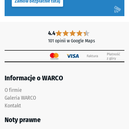
Zamów bezpłatnie tutaj
gęstości.
Na
przykład
wartość
skali
4.4
2
101 opinii w Google Maps
oznacza
Faliste
pozorną
zęby
gęstość
na
w
czterech
przedziale
bokach
Informacje o WARCO
od
(jak
780
O firmie
w
do
systemie
Galeria WARCO
840
4035)
Kontakt
kg/m³.
bez
Gęstość
sfazowania
Noty prawne
fizyczna,
krawędzi.
znana