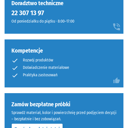
Doradztwo techniczne
opon
pozorną
22 307 13 97
(„End
gęstość
of
konkretnego
Od poniedziałku do piątku · 8:00–17:00
Life
produktu,
Tyres").
WARCO
Warstwa
stosuje
nośna
skalę
Kompetencje
jest
od
prasowana
Rozwój produktów
1
przy
Doświadczenie materiałowe
do
standardowej
5,
Praktyka zastosowań
gęstości.
gdzie
każda
wartość
Montaż
skali
Zamów bezpłatne próbki
–
odpowiada
Obróbka
Sprawdź materiał, kolor i powierzchnię przed podjęciem decyzji
określonemu
–
– bezpłatnie i bez zobowiązań.
zakresowi
Instalacja