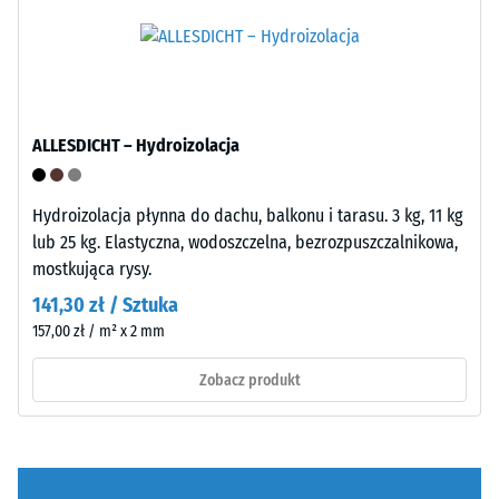
nośną
produktach
wykonano
WARCO
z
wartość
oczyszczonego,
ta
czarnego
zazwyczaj
granulatu
ALLESDICHT – Hydroizolacja
mieści
ELT
się
o
w
Hydroizolacja płynna do dachu, balkonu i tarasu. 3 kg, 11 kg
średnim
przedziale
lub 25 kg. Elastyczna, wodoszczelna, bezrozpuszczalnikowa,
ziarnie,
od
mostkująca rysy.
połączonego
600
141,30 zł / Sztuka
spoiwem
do
poliuretanowym.
157,00 zł / m² x 2 mm
1250
ELT
kg/m³.
Zobacz produkt
oznacza
Aby
granulat
w
z
czytelny
recyklingu
sposób
zużytych
przedstawić