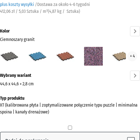
plus koszty wysyłki
/
Dostawa za około
4-6 tygodni
412,06 zł / 5,03 Sztuka / m²
(
4,87
kg
/ Sztuka)
Kolor
Ciemnoszary granit
Ciemnoszary
Atlantyk
Etna
Lawenda
Ratt
+ 4
granit
(active)
Więcej
Wybrany wariant
informacji
o
44,6 x 44,6 × 2,8 cm
kolorach?
Wymiary
Typ produktu
do
Pokaż
XT (kalibrowana płyta | zoptymalizowane połączenie typu puzzle | minimalna
wysyłki
paletę
spoina | kanały drenażowe)
485
kolorów
x
Ciemnoszary
485
(active)
granit
x