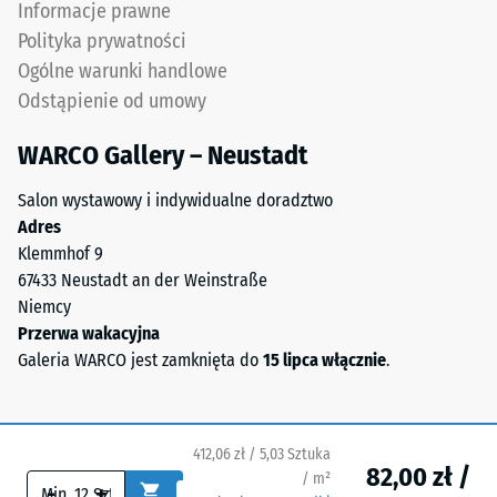
Krawędzie
Informacje prawne
również
pozostają
Polityka prywatności
jako
prostopadłe,
Ogólne warunki handlowe
gęstość
tworząc
masowa,
Odstąpienie od umowy
fugę
wskazuje
włosową.
WARCO Gallery – Neustadt
natomiast
System
stosunek
stanowi
Salon wystawowy i indywidualne doradztwo
masy
warstwę
Adres
substancji
wierzchnią
Klemmhof 9
do
w
67433 Neustadt an der Weinstraße
jej
konstrukcji
Niemcy
czystej
wielowarstwowej.
Przerwa wakacyjna
objętości
Orientacja
Galeria WARCO jest zamknięta do
15 lipca włącznie
.
materiału
płyt
bez
jest
uwzględnienia
obowiązkowa.
pustek.
412,06 zł / 5,03 Sztuka
Połączenie
Wyrażana
82,00 zł /
/ m²
jest
-
+
jest