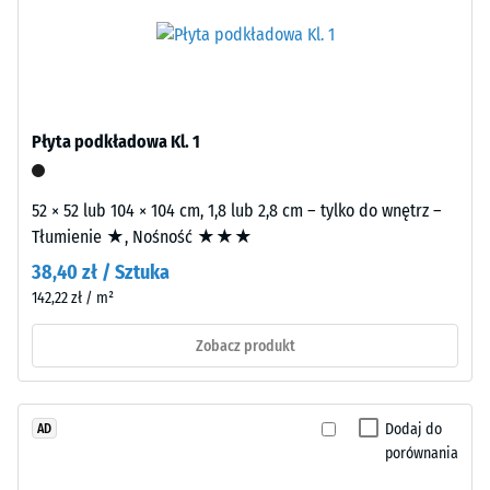
(kauczuk
Pozorna
etylenowo-
gęstość
propylenowo-
materiału
dienowy)
opisuje
barwionego
stosunek
w
jego
Płyta podkładowa Kl. 1
masie
masy
i
do
52 × 52 lub 104 × 104 cm, 1,8 lub 2,8 cm – tylko do wnętrz –
połączonego
całkowitej
Tłumienie ★, Nośność ★★★
stabilizowanym
objętości,
UV
w
38,40 zł / Sztuka
poliuretanem.
tym
142,22 zł / m²
Powierzchnia
wszystkich
warstwy
Zobacz produkt
porów,
użytkowej
pustek
ma
i
otwartoporową
wtrąceń
Dodaj do
AD
strukturę.
powietrza.
porównania
Warstwę
W