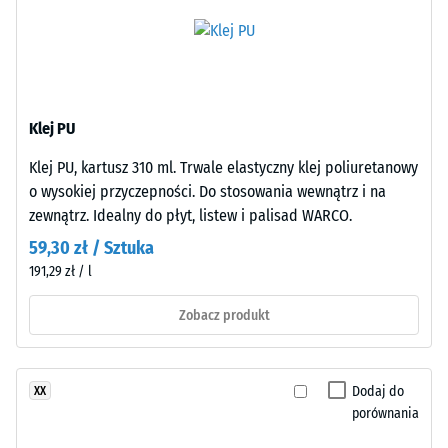
budowa
wartość
skali
Wyrób
2
ma
=
budowę
Klej PU
dwuwarstwową.
780
Warstwę
Klej PU, kartusz 310 ml. Trwale elastyczny klej poliuretanowy
do
użytkową
o wysokiej przyczepności. Do stosowania wewnątrz i na
840
o
zewnątrz. Idealny do płyt, listew i palisad WARCO.
grubości
kg/m³
59,30 zł / Sztuka
około
191,29 zł / l
3,3
mm
Zobacz produkt
wykonano
/ 5
z
nowego
Dodaj do
XX
granulatu
porównania
EPDM