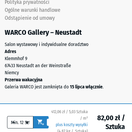
Polityka prywatności
jako
Ogólne warunki handlowe
gęstość
Spodnia
masowa,
Odstąpienie od umowy
strona
wskazuje
ma
WARCO Gallery – Neustadt
natomiast
kwadratowe
stosunek
podkładki
Salon wystawowy i indywidualne doradztwo
masy
nośne
Adres
substancji
rozmieszczone
Klemmhof 9
do
diagonalnie.
67433 Neustadt an der Weinstraße
jej
Między
Niemcy
czystej
nimi
Przerwa wakacyjna
objętości
przebiegają
Galeria WARCO jest zamknięta do
15 lipca włącznie
.
materiału
szerokie,
bez
płaskie
uwzględnienia
kanały
pustek.
412,06 zł / 5,03 Sztuka
drenażowe.
Wyrażana
82,00 zł /
/ m²
Na
-
+
jest
plus koszty wysyłki
Sztuka
zewnątrz
w
(
4,87
kg
/ Sztuka)