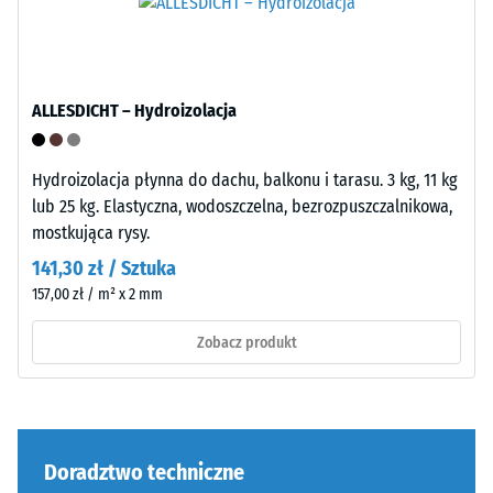
WARCO
wartość
ta
Faliste
zazwyczaj
zęby
ALLESDICHT – Hydroizolacja
mieści
na
się
czterech
w
Hydroizolacja płynna do dachu, balkonu i tarasu. 3 kg, 11 kg
bokach
przedziale
lub 25 kg. Elastyczna, wodoszczelna, bezrozpuszczalnikowa,
(jak
od
mostkująca rysy.
w
600
systemie
141,30 zł / Sztuka
do
4035)
157,00 zł / m² x 2 mm
1250
bez
kg/m³.
Zobacz produkt
sfazowania
Aby
krawędzi.
w
Krawędzie
czytelny
pozostają
sposób
prostopadłe,
przedstawić
Doradztwo techniczne
tworząc
pozorną