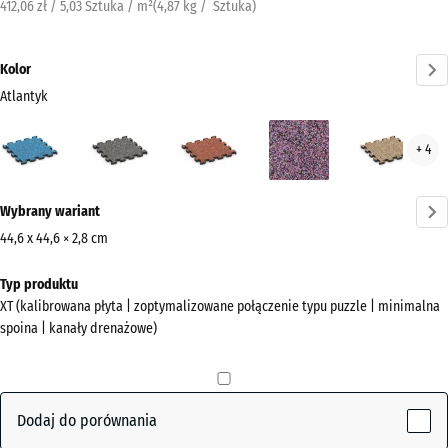
412,06 zł / 5,03 Sztuka / m²
(
4,87
kg
/ Sztuka)
Kolor
Atlantyk
Atlantyk
Ciemnoszary
Etna
Lawenda
Ratt
+ 4
(active)
granit
Więcej
Wybrany wariant
informacji
o
44,6 x 44,6 × 2,8 cm
kolorach?
Wymiary
Typ produktu
do
Pokaż
XT (kalibrowana płyta | zoptymalizowane połączenie typu puzzle | minimalna
wysyłki
paletę
spoina | kanały drenażowe)
485
kolorów
x
(active)
Atlantyk
485
x
Dodaj do porównania
28