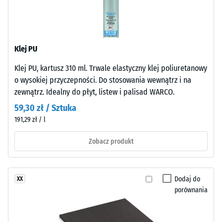
czarnego
skali
granulatu
2
ELT
=
o
Klej PU
średnim
780
ziarnie,
Klej PU, kartusz 310 ml. Trwale elastyczny klej poliuretanowy
do
połączonego
o wysokiej przyczepności. Do stosowania wewnątrz i na
840
spoiwem
zewnątrz. Idealny do płyt, listew i palisad WARCO.
poliuretanowym.
kg/m³
59,30 zł / Sztuka
ELT
191,29 zł / l
oznacza
granulat
Zobacz produkt
z
/ 5
recyklingu
zużytych
Dodaj do
XX
opon
porównania
(„End
of
Pozorna
Life