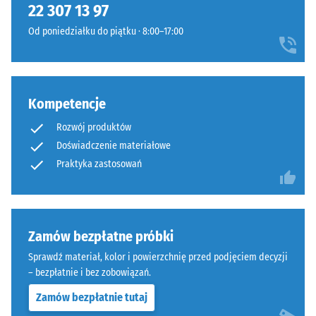
fugę
22 307 13 97
gęstość
włosową.
konkretnego
Od poniedziałku do piątku · 8:00–17:00
System
produktu,
stanowi
WARCO
warstwę
stosuje
wierzchnią
skalę
Kompetencje
w
od
konstrukcji
Rozwój produktów
1
wielowarstwowej.
Doświadczenie materiałowe
do
Orientacja
5,
Praktyka zastosowań
płyt
gdzie
jest
każda
obowiązkowa.
wartość
Połączenie
skali
Zamów bezpłatne próbki
jest
odpowiada
Sprawdź materiał, kolor i powierzchnię przed podjęciem decyzji
szczególnie
określonemu
– bezpłatnie i bez zobowiązań.
stabilne
zakresowi
dzięki
Zamów bezpłatnie tutaj
gęstości.
zoptymalizowanej