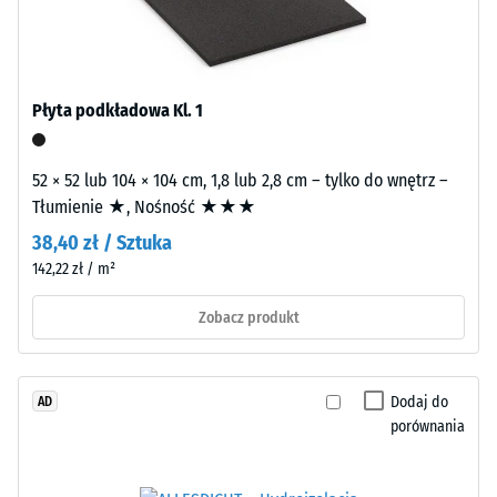
gęstość
Tyres").
materiału
Warstwa
opisuje
nośna
stosunek
jest
jego
Płyta podkładowa Kl. 1
prasowana
masy
przy
do
52 × 52 lub 104 × 104 cm, 1,8 lub 2,8 cm – tylko do wnętrz –
standardowej
całkowitej
Tłumienie ★, Nośność ★★★
gęstości.
objętości,
w
38,40 zł / Sztuka
tym
142,22 zł / m²
Montaż
wszystkich
–
Zobacz produkt
porów,
Obróbka
pustek
–
i
Instalacja
wtrąceń
Dodaj do
AD
powietrza.
porównania
W
produktach