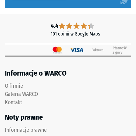
Na
geometrii.
przykład
Wynik:
wartość
jednolita,
skali
4.4
praktycznie
2
101 opinii w Google Maps
niewidoczna
oznacza
fuga
pozorną
z
gęstość
wytrzymałym
w
przylęgiem.
przedziale
Informacje o WARCO
od
780
Struktura
O firmie
do
spodniej
Galeria WARCO
840
strony
Kontakt
kg/m³.
Gęstość
Noty prawne
fizyczna,
znana
Informacje prawne
również