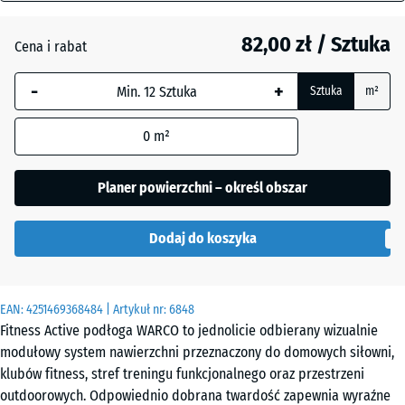
mm
Ciemnoszary
granit
82,00 zł / Sztuka
Cena i rabat
Wybrany,
niebiesko
-
+
Sztuka
m²
obramowany
Etna
wymiar jest
0
m²
używany do
obliczenia
Lawenda
zapotrzebowania
Planer powierzchni – określ obszar
(chyba że w
danych produktu
Rattan
Dodaj do koszyka
wskazano
inaczej).
44,6
Szary
EAN:
4251469368484
| Artykuł nr:
6848
x
granit
Fitness Active podłoga WARCO to jednolicie odbierany wizualnie
44,6
modułowy system nawierzchni przeznaczony do domowych siłowni,
×
klubów fitness, stref treningu funkcjonalnego oraz przestrzeni
2,8
Terakota
outdoorowych. Odpowiednio dobrana twardość zapewnia wyraźne