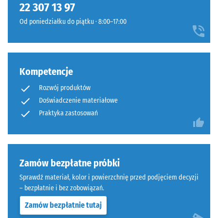
System
22 307 13 97
gęstość
stanowi
konkretnego
Od poniedziałku do piątku · 8:00–17:00
warstwę
produktu,
wierzchnią
WARCO
w
stosuje
konstrukcji
skalę
Kompetencje
wielowarstwowej.
od
Orientacja
Rozwój produktów
1
płyt
Doświadczenie materiałowe
do
jest
5,
Praktyka zastosowań
obowiązkowa.
gdzie
Połączenie
każda
jest
wartość
szczególnie
skali
Zamów bezpłatne próbki
stabilne
odpowiada
Sprawdź materiał, kolor i powierzchnię przed podjęciem decyzji
dzięki
określonemu
– bezpłatnie i bez zobowiązań.
zoptymalizowanej
zakresowi
geometrii.
Zamów bezpłatnie tutaj
gęstości.
Wynik: