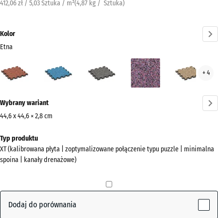
412,06 zł / 5,03 Sztuka / m²
(
4,87
kg
/ Sztuka)
Kolor
Etna
Etna
Atlantyk
Ciemnoszary
Lawenda
Ratt
+ 4
(active)
granit
Więcej
Wybrany wariant
informacji
o
44,6 x 44,6 × 2,8 cm
kolorach?
Wymiary
Typ produktu
do
Pokaż
XT (kalibrowana płyta | zoptymalizowane połączenie typu puzzle | minimalna
wysyłki
paletę
spoina | kanały drenażowe)
485
kolorów
x
(active)
Etna
485
x
Dodaj do porównania
28