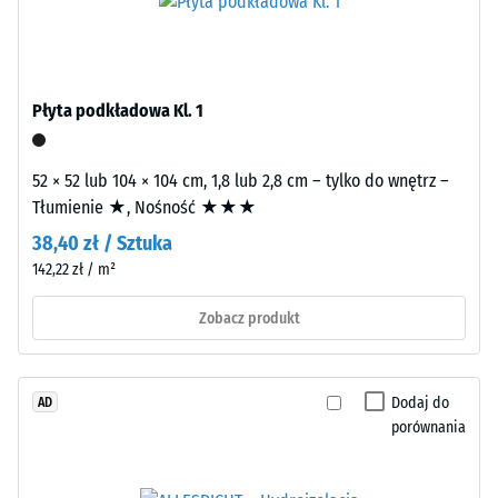
gęstość
nośna
materiału
jest
opisuje
prasowana
stosunek
przy
jego
Płyta podkładowa Kl. 1
standardowej
masy
gęstości.
do
52 × 52 lub 104 × 104 cm, 1,8 lub 2,8 cm – tylko do wnętrz –
całkowitej
Tłumienie ★, Nośność ★★★
objętości,
Montaż
w
38,40 zł / Sztuka
–
tym
142,22 zł / m²
Obróbka
wszystkich
–
Zobacz produkt
porów,
Instalacja
pustek
i
wtrąceń
Dodaj do
AD
powietrza.
porównania
W
produktach