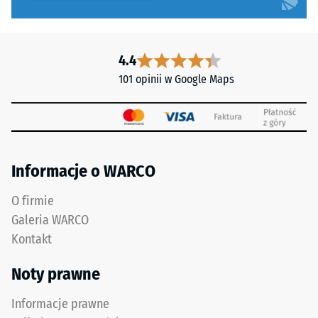
Na
jednolita,
przykład
praktycznie
wartość
niewidoczna
skali
4.4
fuga
2
101 opinii w Google Maps
z
oznacza
wytrzymałym
pozorną
przylęgiem.
gęstość
w
przedziale
Struktura
Informacje o WARCO
od
spodniej
780
strony
O firmie
do
Galeria WARCO
840
Kontakt
kg/m³.
Gęstość
Noty prawne
fizyczna,
znana
Informacje prawne
również
Spodnia