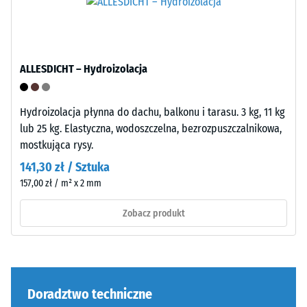
WARCO
Faliste
wartość
zęby
ta
na
zazwyczaj
czterech
ALLESDICHT – Hydroizolacja
mieści
bokach
się
(jak
w
Hydroizolacja płynna do dachu, balkonu i tarasu. 3 kg, 11 kg
w
przedziale
lub 25 kg. Elastyczna, wodoszczelna, bezrozpuszczalnikowa,
systemie
od
mostkująca rysy.
4035)
600
bez
141,30 zł / Sztuka
do
sfazowania
157,00 zł / m² x 2 mm
1250
krawędzi.
kg/m³.
Zobacz produkt
Krawędzie
Aby
pozostają
w
prostopadłe,
czytelny
tworząc
sposób
fugę
przedstawić
Doradztwo techniczne
włosową.
pozorną