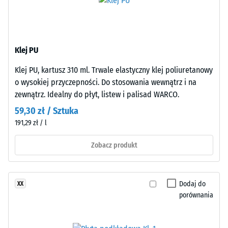
ELT
skali
o
2
średnim
=
ziarnie,
Klej PU
połączonego
780
spoiwem
Klej PU, kartusz 310 ml. Trwale elastyczny klej poliuretanowy
do
poliuretanowym.
o wysokiej przyczepności. Do stosowania wewnątrz i na
840
ELT
zewnątrz. Idealny do płyt, listew i palisad WARCO.
oznacza
kg/m³
59,30 zł / Sztuka
granulat
191,29 zł / l
z
recyklingu
Zobacz produkt
zużytych
/ 5
opon
(„End
Dodaj do
XX
of
porównania
Life
Tyres").
Pozorna
Warstwa