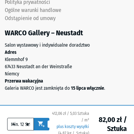
Polityka prywatności
jako
strona
Ogólne warunki handlowe
gęstość
ma
masowa,
Odstąpienie od umowy
kwadratowe
wskazuje
podkładki
WARCO Gallery – Neustadt
natomiast
nośne
stosunek
rozmieszczone
Salon wystawowy i indywidualne doradztwo
masy
diagonalnie.
Adres
substancji
Między
Klemmhof 9
do
nimi
67433 Neustadt an der Weinstraße
jej
przebiegają
Niemcy
czystej
szerokie,
Przerwa wakacyjna
objętości
płaskie
Galeria WARCO jest zamknięta do
15 lipca włącznie
.
materiału
kanały
bez
drenażowe.
uwzględnienia
Na
pustek.
412,06 zł / 5,03 Sztuka
zewnątrz
Wyrażana
82,00 zł /
/ m²
oraz
-
+
jest
plus koszty wysyłki
Sztuka
w
w
(
4,87
kg
/ Sztuka)