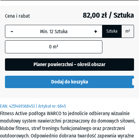
mm
Atlantyk
82,00 zł / Sztuka
Cena i rabat
Wybrany,
niebiesko
Ciemnoszary
-
+
Sztuka
m²
obramowany
granit
wymiar jest
0
m²
używany do
obliczenia
Lawenda
zapotrzebowania
Planer powierzchni – określ obszar
(chyba że w
danych produktu
Rattan
Dodaj do koszyka
wskazano
inaczej).
44,6
Szary
EAN:
4251469368453
| Artykuł nr:
6845
x
granit
Fitness Active podłoga WARCO to jednolicie odbierany wizualnie
44,6
modułowy system nawierzchni przeznaczony do domowych siłowni,
×
klubów fitness, stref treningu funkcjonalnego oraz przestrzeni
2,8
Terakota
outdoorowych. Odpowiednio dobrana twardość zapewnia wyraźne