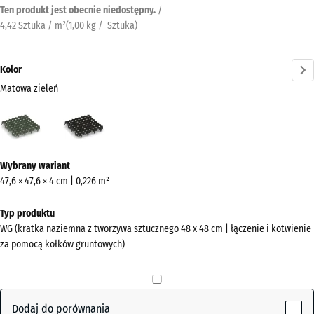
Ten produkt jest obecnie niedostępny.
/
4,42 Sztuka / m²
(
1,00
kg
/ Sztuka)
Kolor
Matowa zieleń
Matowa
Matowa
zieleń
czerń
(active)
Więcej
Wybrany wariant
informacji
47,6 × 47,6 × 4 cm | 0,226 m²
o
kolorach?
Typ produktu
WG (kratka naziemna z tworzywa sztucznego 48 x 48 cm | łączenie i kotwienie
Pokaż
za pomocą kołków gruntowych)
paletę
kolorów
Matowa
Dodaj do porównania
(active)
zieleń