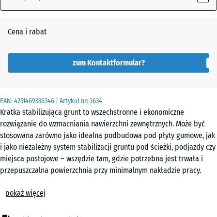
Cena i rabat
Matowa
czerń
zum Kontaktformular?
EAN:
4251469336346
| Artykuł nr:
3634
Kratka stabilizująca grunt to wszechstronne i ekonomiczne
rozwiązanie do wzmacniania nawierzchni zewnętrznych. Może być
stosowana zarówno jako idealna podbudowa pod płyty gumowe, jak
i jako niezależny system stabilizacji gruntu pod ścieżki, podjazdy czy
miejsca postojowe – wszędzie tam, gdzie potrzebna jest trwała i
przepuszczalna powierzchnia przy minimalnym nakładzie pracy.
W zależności od zastosowania i przewidywanego obciążenia, kratki
pokaż więcej
można układać bezpośrednio na gruncie rodzimym, na warstwie
kruszywa lub na podbudowie mrozoodpornej. Dalsze postępowanie
zależy od przeznaczenia: