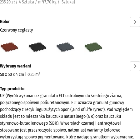
235,20 zł / 4 Sztuka / m²
(
7,70
kg
/ Sztuka)
Kolor
Czerwony ceglasty
Czerwony
Antracyt
Szary
Zielony
ceglasty
łupkowy
trawiasty
(active)
Więcej
Wybrany wariant
informacji
o
50 x 50 x 4 cm | 0,25 m²
kolorach?
Wymiary
Typ produktu
do
Pokaż
UZ (Wyrób wykonano z granulatu ELT o drobnym do średniego ziarna,
wysyłki
paletę
połączonego spoiwem poliuretanowym. ELT oznacza granulat gumowy
540
kolorów
pochodzący z recyklingu zużytych opon („End of Life Tyres"). Pod względem
x
składu jest to mieszanka kauczuku naturalnego (NR) oraz kauczuku
Czerwony
540
styrenowo-butadienowego (SBR). W wersjach czarnej i antracytowej
(active)
ceglasty
x
stosowane jest przezroczyste spoiwo, natomiast warianty kolorowe
wykorzystują spoiwo pigmentowane, które nadaje granulkom wybarwienie.
40