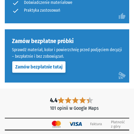
skali 4 =
Doświadczenie materiałowe
czarnego
"doskonała"
Praktyka zastosowań
granulatu
(BS 7188)
ELT
Przepuszczalność
połączonego
wody (EN 12616) –
spoiwem
Skala 5 =
Zamów bezpłatne próbki
poliuretanowym.
Infiltracja ok.
Skrót
Sprawdź materiał, kolor i powierzchnię przed podjęciem decyzji
1000 mm/h (1000
ELT
– bezpłatnie i bez zobowiązań.
l/h/m²)
oznacza
Zamów bezpłatnie tutaj
Odporność
"End
na poślizg
of
(EN 16165)
Life
– Wartość
Tyres"
skali 4 =
i
4.4
średni kąt
odnosi
akceptacji
101 opinii w Google Maps
się
ok. 16°,
do
grupa R10
granulatu
Izolacja