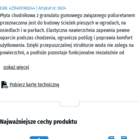
|
EAN:
4251469366244
| Artykuł nr:
6624
0,25
Płyta chodnikowa z granulatu gumowego związanego poliuretanem
m²
przeznaczona jest do budowy ścieżek pieszych w ogrodach, na
osiedlach i w parkach. Elastyczna nawierzchnia zapewnia pewne
oparcie podczas chodzenia, ogranicza poślizg i poprawia komfort
50
użytkowania. Dzięki przepuszczalnej strukturze woda nie zalega na
x
powierzchni, a podłoże pozostaje funkcjonalne niezależnie od
50
pogody.
x 3
- 13,80 zł
pokaż więcej
Stabilne połączenie
cm
Każda płyta posiada zintegrowany system łączenia typu puzzle na
|
wszystkich bokach. Elementy dokładnie do siebie przylegają i tworzą
Pobierz kartę techniczną
0,25
jednolitą powierzchnię, która nie wymaga dodatkowego mocowania
m²
do podłoża.
Prosty montaż
Układanie odbywa się bez użycia kleju i śrub. Płyty można
instalować na betonie, kostce brukowej, asfalcie, podsypce z
Najważniejsze cechy produktu
kruszywa lub na kratownicach z tworzywa sztucznego. W razie
potrzeby pojedyncze elementy można łatwo wymienić.