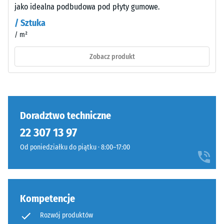
drgań i
wygląd.
jako idealna podbudowa pod płyty gumowe.
dźwięków
/ Sztuka
uderzeniowych
– Wartość
/ m²
Materiał
skali 4 = silne
–
Zobacz produkt
tłumienie
Składniki
i
Klasa
budowa
antypoślizgowości
DS (EN 14041) -
Wartość skali 3 =
Doradztwo techniczne
Współczynnik
Wyrób
tarcia ok. 0,45
22 307 13 97
ma
Od poniedziałku do piątku · 8:00–17:00
Odporność
budowę
na ścieranie
dwuwarstwową
–
i
Odporność
wykonany
na zużycie
Kompetencje
jest
ścierne –
z
Wartość
Rozwój produktów
oczyszczonego,