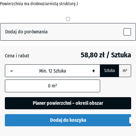
Powierzchnia ma drobnoziarnistą strukturę.)
mm
Antracyt
- 2,10 zł
Wybrany,
niebiesko
obramowany
Dodaj do porównania
Szary
wymiar jest
łupkowy
używany do
obliczenia
58,80 zł / Sztuka
Cena i rabat
zapotrzebowania
Zielony
(chyba że w
+ 2,10 zł
-
+
Sztuka
m²
trawiasty
danych produktu
wskazano
0
m²
inaczej).
50
Planer powierzchni – określ obszar
x
50
Dodaj do koszyka
x 4
cm