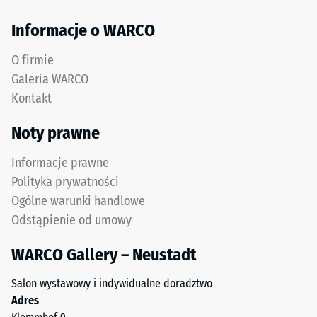
gumowego
termiczna –
uzyskiwanego
Wartość
Informacje o WARCO
z
skali 4 =
recyklingu
Przewodność
O firmie
zużytych
cieplna ok.
Galeria WARCO
opon.
0,09 W/(m·K)
Kontakt
Górna
Mrozoodporny
warstwa
Noty prawne
Wytrzymałość
użytkowa
z
na
Informacje prawne
drobnego
ściskanie
Polityka prywatności
granulatu
Ogólne warunki handlowe
-
ELT
Odstąpienie od umowy
tworzy
Wartość
powierzchnię
skali
WARCO Gallery – Neustadt
odporną
2
na
Salon wystawowy i indywidualne doradztwo
ścieranie
=
Adres
i