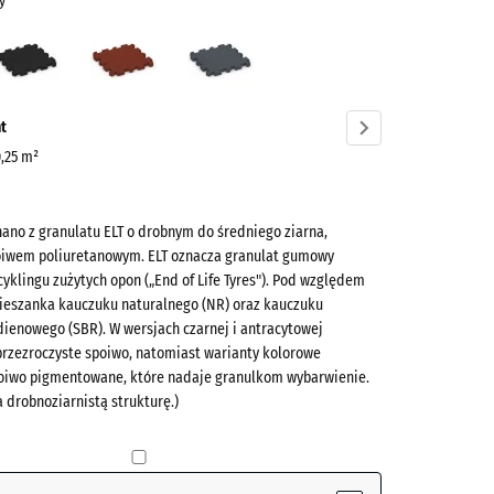
y
ny
Antracyt
Czerwony
Szary
asty
ceglasty
łupkowy
ve)
t
0,25 m²
ano z granulatu ELT o drobnym do średniego ziarna,
oiwem poliuretanowym. ELT oznacza granulat gumowy
yklingu zużytych opon („End of Life Tyres"). Pod względem
mieszanka kauczuku naturalnego (NR) oraz kauczuku
ienowego (SBR). W wersjach czarnej i antracytowej
(active)
y
przezroczyste spoiwo, natomiast warianty kolorowe
oiwo pigmentowane, które nadaje granulkom wybarwienie.
 drobnoziarnistą strukturę.)
- 4,20 zł