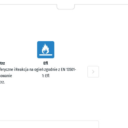
,80 zł
trz
Efl
eryczne i
Reakcja na ogień zgodnie z EN 13501-
sowanie
1: Efl
rz.