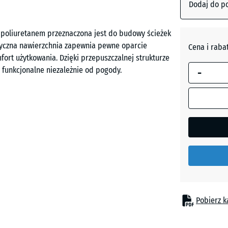
obramowa
Dodaj do p
Czerwon
wymiar jest
ceglasty
używany do
poliuretanem przeznaczona jest do budowy ścieżek
obliczenia
styczna nawierzchnia zapewnia pewne oparcie
Cena i raba
zapotrzebo
fort użytkowania. Dzięki przepuszczalnej strukturze
Szary
(chyba że 
 funkcjonalne niezależnie od pogody.
-
łupkowy
danych pro
wskazano
inaczej).
ypu puzzle na wszystkich bokach. Elementy
50
owierzchnię, która nie wymaga dodatkowego
x
50
x 4
cm
|
można instalować na betonie, kostce brukowej,
0,25
 tworzywa sztucznego. W razie potrzeby pojedyncze
Pobierz k
m²