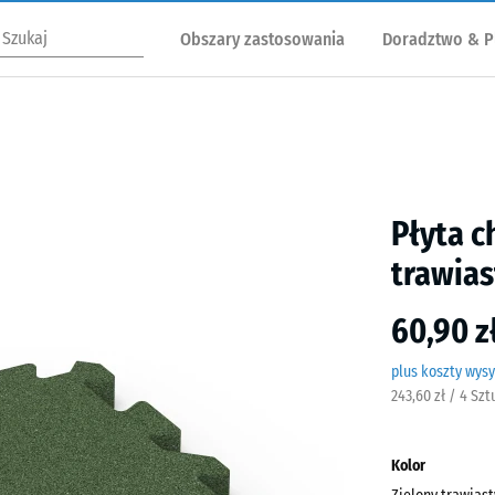
Obszary zastosowania
Doradztwo & P
Płyta c
trawias
60,90 z
plus koszty wysy
243,60 zł / 4 Sz
Kolor