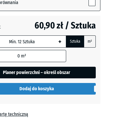
ny
orównania
y
- 2,10 zł
60,90 zł / Sztuka
t
wania
w
- 2,10 zł
+
Sztuka
m²
duktu
0
m²
Planer powierzchni – określ obszar
Dodaj do koszyka
artę techniczną