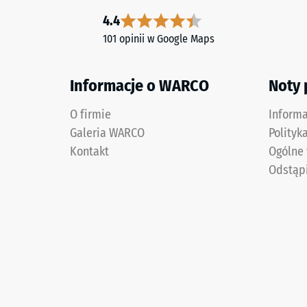
odcią
–
4.4
(BS
Składniki
101 opinii w Google Maps
i
7188)
budowa
Informacje o WARCO
Noty
Wyrób
O firmie
2 / 5
Inform
ma
Galeria WARCO
Polityk
budowę
Kontakt
Ogólne
dwuwarstwową
Odstąp
i
Wytrzym
wykonany
na
jest
ściskani
z
materiał
oczyszczonego,
opisuje
czarnego
jego
granulatu
odporno
ELT
na