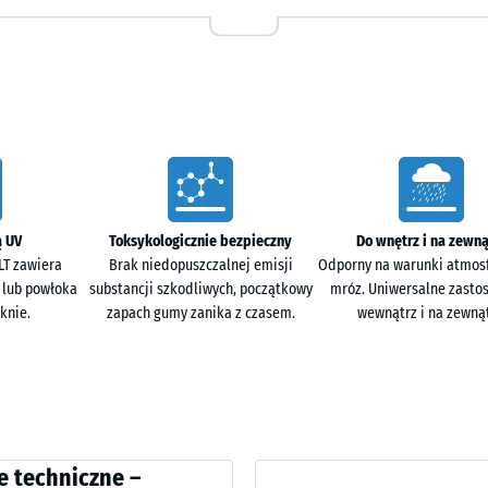
50
e umożliwiają swobodne wsiąkanie wody. Na
x
 z naturalnym spadkiem terenu, co zapobiega
50
x 3
- 13
cm
|
0,25
h warunkach atmosferycznych. Jest mrozoodporna i
m²
st stosowanie soli drogowej oraz grysu, a śnieg
ą UV
Toksykologicznie bezpieczny
Do wnętrz i na zewną
LT zawiera
Brak niedopuszczalnej emisji
Odporny na warunki atmosf
r lub powłoka
substancji szkodliwych, początkowy
mróz. Uniwersalne zasto
knie.
zapach gumy zanika z czasem.
wewnątrz i na zewnąt
ające podczas chodzenia oraz toczenia. Ogranicza
o poprawia komfort w otoczeniu mieszkalnym.
ci
e techniczne –
mu korzenie roślin pozostają nienaruszone.