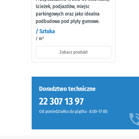
ścisk
Kolor
ścieżek, podjazdów, miejsc
-
powierzchni
parkingowych oraz jako idealna
jest
Warto
podbudowa pod płyty gumowe.
wyrazisty
skali
/ Sztuka
i
/ m²
2
średnio
intensywny.
=
Zobacz produkt
W
ok.
wyniku
0,75
ścierania
warstwy
mm
barwnej
Doradztwo techniczne
pozos
odcień
wgłęb
22 307 13 97
może
stopniowo
po
Od poniedziałku do piątku · 8:00–17:00
ciemnieć.
24
godzi
Materiał