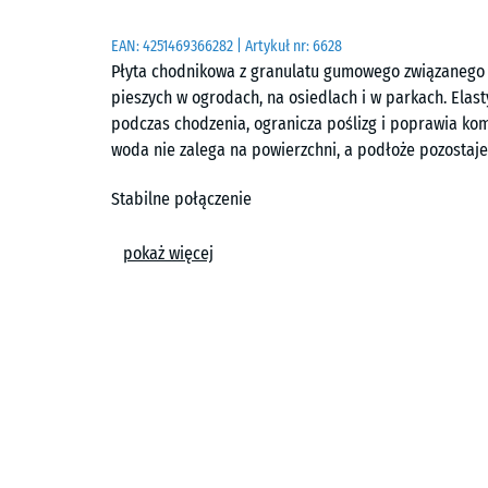
EAN:
4251469366282
| Artykuł nr:
6628
Płyta chodnikowa z granulatu gumowego związanego 
pieszych w ogrodach, na osiedlach i w parkach. Ela
podczas chodzenia, ogranicza poślizg i poprawia kom
woda nie zalega na powierzchni, a podłoże pozostaje
Stabilne połączenie
Każda płyta posiada zintegrowany system łączenia t
pokaż więcej
dokładnie do siebie przylegają i tworzą jednolitą p
mocowania do podłoża.
Prosty montaż
Układanie odbywa się bez użycia kleju i śrub. Płyty 
asfalcie, podsypce z kruszywa lub na kratownicach z
elementy można łatwo wymienić.