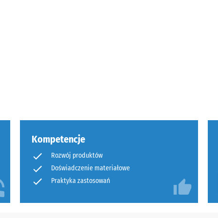
anie
ść
Kompetencje
tałej
ienia
Rozwój produktów
Doświadczenie materiałowe
Praktyka zastosowań
nach