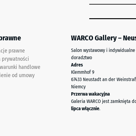
żenia
 prawne
WARCO Gallery – Neu
acje prawne
Salon wystawowy i indywidualne
doradztwo
a prywatności
Adres
 warunki handlowe
Klemmhof 9
ienie od umowy
67433 Neustadt an der Weinstra
ałość
Niemcy
Przerwa wakacyjna
e
Galeria WARCO jest zamknięta d
u
lipca włącznie
.
ść