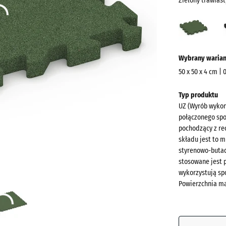
Zielony trawiast
Zielo
trawi
(acti
Więcej
Wybrany warian
informacji
o
50 x 50 x 4 cm | 
kolorach?
Wymiary
Typ produktu
do
Pokaż
UZ (Wyrób wykon
wysyłki
paletę
połączonego sp
540
kolorów
pochodzący z rec
x
składu jest to 
Zielony
540
styrenowo-butad
trawiast
x
stosowane jest 
wykorzystują sp
40
Powierzchnia ma
mm
Antracyt
Wybrany,
niebiesko