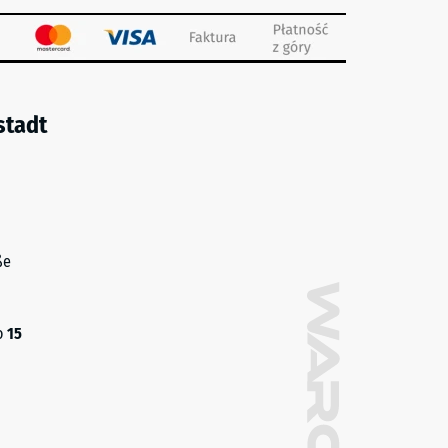
stadt
ße
o
15