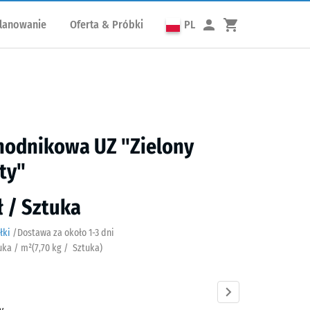
lanowanie
Oferta & Próbki
PL
hodnikowa UZ "Zielony
ty"
ł / Sztuka
łki
/
Dostawa za około
​ ​ ​​​1-3 dni
tuka / m²
(
7,70
kg
/ Sztuka)