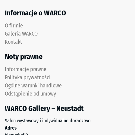
z
Izolacja
recyklingu
termiczna –
Informacje o WARCO
zużytych
Wartość
opon.
skali 3 =
O firmie
Górna
Przewodność
Galeria WARCO
warstwa
cieplna ok.
Kontakt
0,11 W/(m·K)
użytkowa
z
Mrozoodporny
Noty prawne
drobnego
Wytrzymałość
granulatu
Informacje prawne
ELT
na
Polityka prywatności
tworzy
ściskanie
Ogólne warunki handlowe
powierzchnię
-
Odstąpienie od umowy
odporną
na
Wartość
WARCO Gallery – Neustadt
ścieranie
skali
i
Salon wystawowy i indywidualne doradztwo
2
antypoślizgową.
Adres
Dolna
=