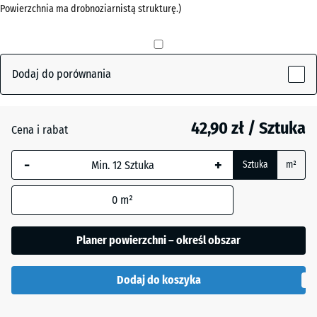
Powierzchnia ma drobnoziarnistą strukturę.)
mm
Czerwony
+ 2,10 zł
ceglasty
Wybrany,
niebiesko
obramowany
Dodaj do porównania
Szary
+ 2,10 zł
wymiar jest
łupkowy
używany do
obliczenia
42,90 zł / Sztuka
Cena i rabat
zapotrzebowania
Zielony
(chyba że w
+ 4,20 zł
-
+
Sztuka
m²
trawiasty
danych produktu
wskazano
0
m²
inaczej).
50
Planer powierzchni – określ obszar
x
50
Dodaj do koszyka
x 3
cm