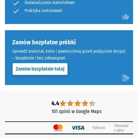
Wartość
Doświadczenie materiałowe
ELT
skali 4 =
Praktyka zastosowań
połączonego
"doskonała"
spoiwem
(BS 7188)
poliuretanowym.
Przepuszczalność
Skrót
wody (EN 12616) –
Zamów bezpłatne próbki
ELT
Skala 5 =
oznacza
Sprawdź materiał, kolor i powierzchnię przed podjęciem decyzji
Infiltracja ok.
"End
– bezpłatnie i bez zobowiązań.
1000 mm/h (1000
of
l/h/m²)
Zamów bezpłatnie tutaj
Life
Odporność
Tyres"
na poślizg
i
(EN 16165)
odnosi
– Wartość
się
4.4
skali 4 =
do
średni kąt
101 opinii w Google Maps
granulatu
akceptacji
gumowego
ok. 16°,
grupa R10
uzyskiwanego