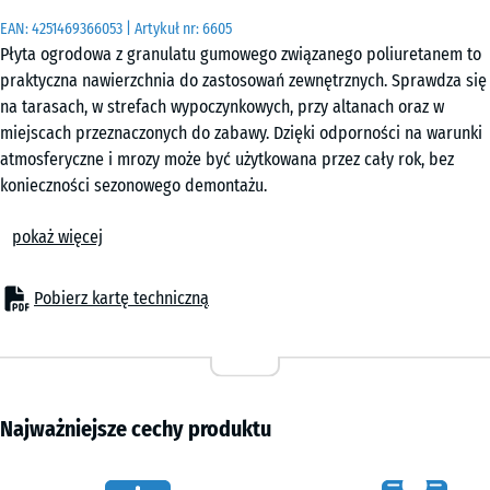
|
EAN:
4251469366053
| Artykuł nr:
6605
0,25
Płyta ogrodowa z granulatu gumowego związanego poliuretanem to
m²
praktyczna nawierzchnia do zastosowań zewnętrznych. Sprawdza się
na tarasach, w strefach wypoczynkowych, przy altanach oraz w
miejscach przeznaczonych do zabawy. Dzięki odporności na warunki
50
atmosferyczne i mrozy może być użytkowana przez cały rok, bez
x
konieczności sezonowego demontażu.
50
Stabilne połączenie płyt
x 4
+ 13,80 zł
pokaż więcej
Krawędzie wyposażone w łączenie typu puzzle umożliwiają szybkie
cm
zestawienie elementów w jednolitą powierzchnię. Płyty pozostają na
|
miejscu bez klejenia i bez mocowania mechanicznego. Układ można
Pobierz kartę techniczną
0,25
w razie potrzeby zmieniać, a pojedyncze elementy wymieniać bez
m²
ingerencji w całą nawierzchnię.
Łatwa instalacja na różnych podłożach
Płyty można układać na stabilnych podłożach, takich jak beton,
kostka brukowa czy asfalt. W przypadku podłoży przepuszczalnych
Najważniejsze cechy produktu
sprawdza się podsypka z kruszywa lub kratki stabilizujące z
tworzywa sztucznego. Brak konieczności wykonywania