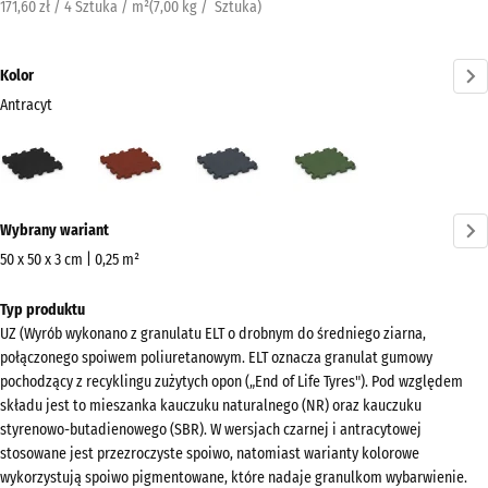
171,60 zł / 4 Sztuka / m²
(
7,00
kg
/ Sztuka)
Kolor
Antracyt
Antracyt
Czerwony
Szary
Zielony
(active)
ceglasty
łupkowy
trawiasty
Więcej
Wybrany wariant
informacji
o
50 x 50 x 3 cm | 0,25 m²
kolorach?
Wymiary
Typ produktu
do
Pokaż
UZ (Wyrób wykonano z granulatu ELT o drobnym do średniego ziarna,
wysyłki
paletę
połączonego spoiwem poliuretanowym. ELT oznacza granulat gumowy
540
kolorów
pochodzący z recyklingu zużytych opon („End of Life Tyres"). Pod względem
x
składu jest to mieszanka kauczuku naturalnego (NR) oraz kauczuku
(active)
Antracyt
540
styrenowo-butadienowego (SBR). W wersjach czarnej i antracytowej
x
stosowane jest przezroczyste spoiwo, natomiast warianty kolorowe
wykorzystują spoiwo pigmentowane, które nadaje granulkom wybarwienie.
30