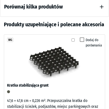
głęboki,
na ściskanie -
Porównaj kilka produktów
Wartość skali
ciemny
2 = ok. 0,75
odcień
mm
o
pozostałej
Nie
Produkty uzupełniające i polecane akcesoria
spokojnym
wgłębienia
wybrano
i
po 24
jeszcze
nowoczesnym
godzinach
Dodaj do
WG
żadnego
charakterze.
odciążenia
porównania
produktu
Dobrze
(BS 7188)
do
komponuje
porównania.
Gęstość
się
pozorna
z
-
betonem,
wartość
stalą
skali 1 =
i
do 780
Kratka stabilizująca grunt
minimalistyczną
kg/m³
architekturą
Tłumienie
ogrodową.
47,6 × 47,6 cm = 0,226 m². Przepuszczalna kratka do
wstrząsów,
stabilizacji ścieżek, podjazdów, miejsc parkingowych oraz