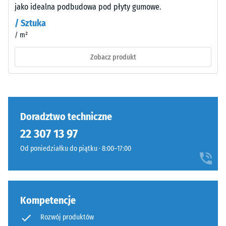
drgań i
jako idealna podbudowa pod płyty gumowe.
Materiał
dźwięków
/ Sztuka
uderzeniowych
–
– Wartość
/ m²
Składniki
skali 3 =
i
Zobacz produkt
wyraźne
budowa
tłumienie
Klasa
antypoślizgowości
Wyrób
DS (EN 14041) -
ma
Doradztwo techniczne
Wartość skali 3 =
budowę
Współczynnik
22 307 13 97
dwuwarstwową
tarcia ok. 0,45
Od poniedziałku do piątku · 8:00–17:00
i
Odporność
wykonany
na ścieranie
jest
–
z
Odporność
Kompetencje
oczyszczonego,
na zużycie
czarnego
ścierne –
Rozwój produktów
granulatu