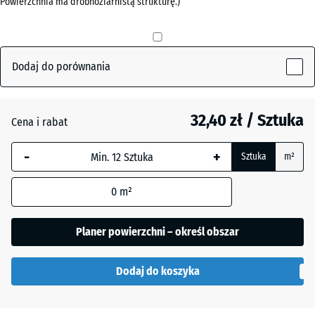
Powierzchnia ma drobnoziarnistą strukturę.)
Czerwony
+ 2,10 zł
ceglasty
Dodaj do porównania
Szary
+ 2,10 zł
łupkowy
32,40 zł / Sztuka
Cena i rabat
Zielony
-
+
+ 4,20 zł
Sztuka
m²
trawiasty
0
m²
Planer powierzchni – określ obszar
Dodaj do koszyka