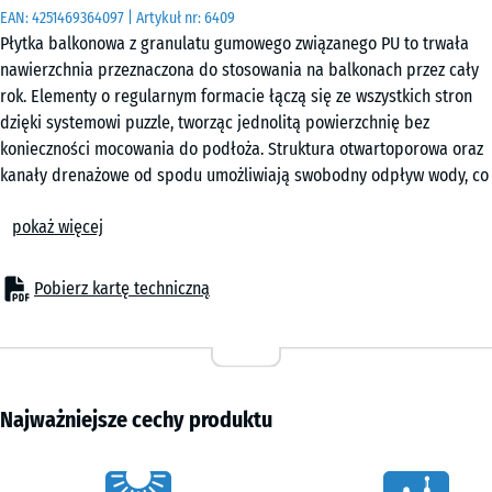
EAN:
4251469364097
| Artykuł nr:
6409
Płytka balkonowa z granulatu gumowego związanego PU to trwała
nawierzchnia przeznaczona do stosowania na balkonach przez cały
rok. Elementy o regularnym formacie łączą się ze wszystkich stron
dzięki systemowi puzzle, tworząc jednolitą powierzchnię bez
konieczności mocowania do podłoża. Struktura otwartoporowa oraz
kanały drenażowe od spodu umożliwiają swobodny odpływ wody, co
ogranicza jej zaleganie na powierzchni i pozwala na użytkowanie
pokaż więcej
również po opadach.
Do nowych realizacji i modernizacji
Produkt sprawdza się zarówno w nowych realizacjach, jak i przy
Pobierz kartę techniczną
modernizacji istniejących balkonów. Płytki można układać
bezpośrednio na papie, membranie dachowej, powłoce bitumicznej,
płytkach ceramicznych, betonie lub drewnie. Nie jest wymagana
podkonstrukcja ani dodatkowe warstwy montażowe. Niewielkie
nierówności podłoża można łatwo wyrównać przy użyciu pasów
Najważniejsze cechy produktu
papy, co upraszcza przygotowanie powierzchni.
Łatwy montaż
Charakterystyka
Montaż przebiega szybko i bez użycia kleju czy wkrętów. Elementy