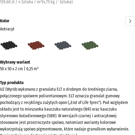
129,60 zł / 4 Sztuka / m²
(
4,75
kg
/ Sztuka)
Kolor
Antracyt
Antracyt
Czerwony
Szary
Zielony
(active)
ceglasty
łupkowy
trawiasty
Więcej
Wybrany wariant
informacji
50 x 50 x 2 cm | 0,25 m²
o
kolorach?
Typ produktu
UZ (Wyrób wykonano z granulatu ELT o drobnym do średniego ziarna,
Pokaż
połączonego spoiwem poliuretanowym. ELT oznacza granulat gumowy
paletę
pochodzący z recyklingu zużytych opon („End of Life Tyres"). Pod względem
kolorów
składu jest to mieszanka kauczuku naturalnego (NR) oraz kauczuku
styrenowo-butadienowego (SBR). W wersjach czarnej i antracytowej
(active)
Antracyt
stosowane jest przezroczyste spoiwo, natomiast warianty kolorowe
wykorzystują spoiwo pigmentowane, które nadaje granulkom wybarwienie.