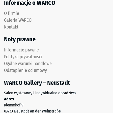
termiczna –
Informacje o WARCO
zużytych
Wartość
opon.
skali 3 =
O firmie
Górna
Przewodność
Galeria WARCO
warstwa
cieplna ok.
Kontakt
0,11 W/(m·K)
użytkowa
z
Mrozoodporny
Noty prawne
drobnego
Wytrzymałość
granulatu
Informacje prawne
ELT
na
Polityka prywatności
tworzy
ściskanie
Ogólne warunki handlowe
powierzchnię
-
Odstąpienie od umowy
odporną
na
Wartość
WARCO Gallery – Neustadt
ścieranie
skali
i
Salon wystawowy i indywidualne doradztwo
2
antypoślizgową.
Adres
Dolna
=
Klemmhof 9
warstwa
ok.
67433 Neustadt an der Weinstraße