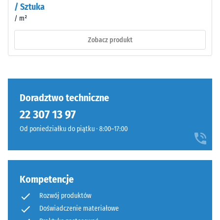
/ Sztuka
uderzeniowych
–
– Wartość
/ m²
Składniki
skali 3 =
i
Zobacz produkt
wyraźne
budowa
tłumienie
Klasa
antypoślizgowości
Wyrób
DS (EN 14041) -
ma
Doradztwo techniczne
Wartość skali 3 =
budowę
Współczynnik
22 307 13 97
dwuwarstwową
tarcia ok. 0,45
Od poniedziałku do piątku · 8:00–17:00
i
Odporność
wykonany
na ścieranie
jest
–
z
Odporność
Kompetencje
oczyszczonego,
na zużycie
czarnego
ścierne –
Rozwój produktów
granulatu
Wartość
Doświadczenie materiałowe
ELT
skali 4 =