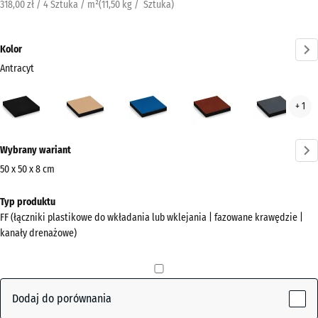
318,00 zł / 4 Sztuka / m²
(
11,50
kg
/ Sztuka)
Kolor
Antracyt
Antracyt
Beż
Błękit
Czerwony
Szar
+ 1
(active)
piaskowy
nieba
ceglasty
łup
Więcej
Wybrany wariant
informacji
o
50 x 50 x 8 cm
kolorach?
Wymiary
Typ produktu
do
Pokaż
FF (łączniki plastikowe do wkładania lub wklejania | fazowane krawędzie |
wysyłki
paletę
kanały drenażowe)
500
kolorów
x
(active)
Antracyt
500
x
Dodaj do porównania
80