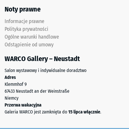
0,07 W/(m·K)
użytkowa
Noty prawne
z
Mrozoodporny
drobnego
Informacje prawne
Wytrzymałość
granulatu
Polityka prywatności
ELT
na
Ogólne warunki handlowe
tworzy
ściskanie
Odstąpienie od umowy
powierzchnię
-
odporną
WARCO Gallery – Neustadt
na
Wartość
ścieranie
skali
Salon wystawowy i indywidualne doradztwo
i
Adres
2
antypoślizgową.
Klemmhof 9
Dolna
=
67433 Neustadt an der Weinstraße
warstwa
ok.
Niemcy
z
Przerwa wakacyjna
0,75
grubszego
Galeria WARCO jest zamknięta do
15 lipca włącznie
.
granulatu
mm
ELT
pozostałej
zapewnia