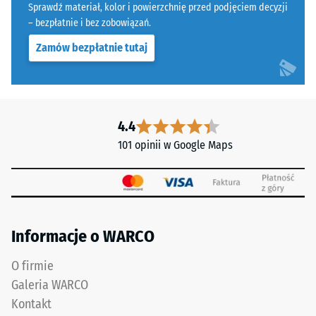
ELT
Sprawdź materiał, kolor i powierzchnię przed podjęciem decyzji
Skala 5 =
oznacza
– bezpłatnie i bez zobowiązań.
Infiltracja ok.
"End
1000 mm/h (1000
Zamów bezpłatnie tutaj
of
l/h/m²)
Life
Odporność
Tyres"
na poślizg
i
(EN 16165)
odnosi
4.4
– Wartość
się
101 opinii w Google Maps
skali 4 =
do
średni kąt
granulatu
akceptacji
gumowego
ok. 16°,
grupa R10
uzyskiwanego
z
Informacje o WARCO
Izolacja
recyklingu
termiczna –
zużytych
Wartość
O firmie
opon.
skali 5 =
Galeria WARCO
Górna
Przewodność
Kontakt
warstwa
cieplna ok.