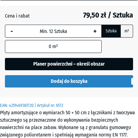
mm
Beż
+ 20,00 zł
piaskowy
79,50 zł / Sztuka
Cena i rabat
Wybrany,
niebiesko
-
+
Sztuka
m²
obramowany
Błękit
+ 17,90 zł
wymiar jest
nieba
0
m²
używany do
obliczenia
zapotrzebowania
Planer powierzchni – określ obszar
Czerwony
(chyba że w
+ 1,20 zł
ceglasty
danych produktu
Dodaj do koszyka
wskazano
inaczej).
Szary
+ 17,90 zł
łupkowy
50
EAN:
4251469361720
| Artykuł nr:
6172
x
Płyty amortyzujące o wymiarach 50 × 50 cm z łącznikami z tworzywa
50
sztucznego są przeznaczone do wykonywania bezpiecznych
x 8
Zielony
nawierzchni na place zabaw. Wykonane są z granulatu gumowego
+ 8,30 zł
cm
trawiasty
związanego poliuretanem i spełniają wymagania normy EN 1177.