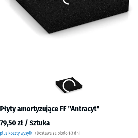
Płyty amortyzujące FF "Antracyt"
79,50 zł / Sztuka
plus koszty wysyłki
/
Dostawa za około
​ ​ ​​​1-3 dni