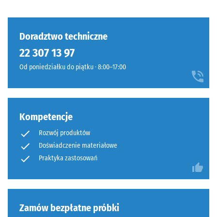
tłumienie
Klasa
antypoślizgowości
Wyrób
Doradztwo techniczne
DS (EN 14041) -
ma
22 307 13 97
Wartość skali 3 =
budowę
Współczynnik
Od poniedziałku do piątku · 8:00–17:00
dwuwarstwową
tarcia ok. 0,45
i
Odporność
wykonany
na ścieranie
jest
–
Kompetencje
z
Odporność
oczyszczonego,
na zużycie
Rozwój produktów
czarnego
ścierne –
Doświadczenie materiałowe
granulatu
Wartość
Praktyka zastosowań
ELT
skali 4 =
połączonego
"doskonała"
spoiwem
(BS 7188)
poliuretanowym.
Przepuszczalność
Zamów bezpłatne próbki
Skrót
wody (EN 12616) –