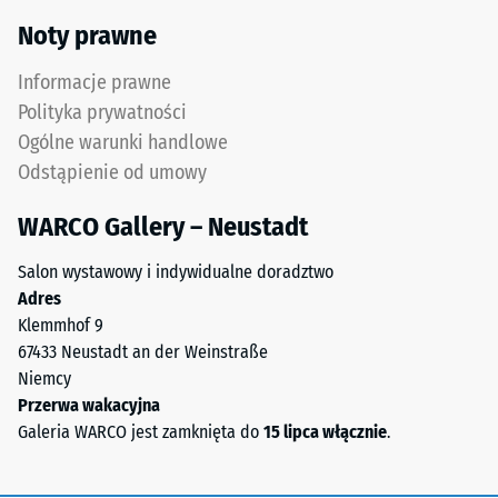
0,07 W/(m·K)
granulatu
Noty prawne
gumowego
Mrozoodporny
uzyskiwanego
Informacje prawne
Wytrzymałość
z
Polityka prywatności
recyklingu
na
Ogólne warunki handlowe
zużytych
ściskanie
Odstąpienie od umowy
opon.
-
Górna
WARCO Gallery – Neustadt
warstwa
Wartość
użytkowa
skali
Salon wystawowy i indywidualne doradztwo
z
Adres
2
drobnego
Klemmhof 9
granulatu
=
67433 Neustadt an der Weinstraße
ELT
ok.
Niemcy
tworzy
Przerwa wakacyjna
0,75
powierzchnię
Galeria WARCO jest zamknięta do
15 lipca włącznie
.
odporną
mm
na
pozostałej
ścieranie