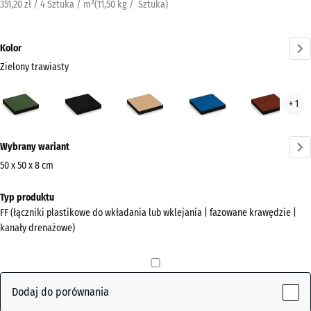
351,20 zł / 4 Sztuka / m²
(
11,50
kg
/ Sztuka)
Kolor
Zielony trawiasty
Zielony
Antracyt
Beż
Błękit
Czer
+ 1
trawiasty
piaskowy
nieba
cegl
(active)
Więcej
Wybrany wariant
informacji
o
50 x 50 x 8 cm
kolorach?
Wymiary
Typ produktu
do
Pokaż
FF (łączniki plastikowe do wkładania lub wklejania | fazowane krawędzie |
wysyłki
paletę
kanały drenażowe)
500
kolorów
x
Zielony
500
(active)
trawiasty
x
Dodaj do porównania
80