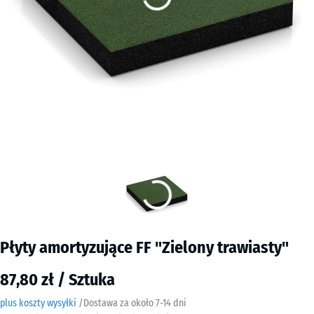
Płyty amortyzujące FF "Zielony trawiasty"
87,80 zł / Sztuka
plus koszty wysyłki
/
Dostawa za około
7-14 dni