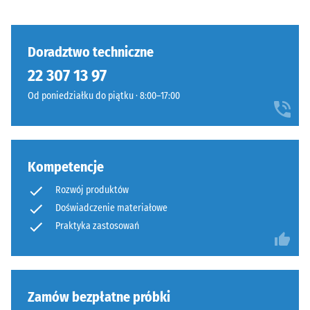
może
tłumienie
stopniowo
Klasa
ciemnieć.
antypoślizgowości
Doradztwo techniczne
DS (EN 14041) -
22 307 13 97
Wartość skali 3 =
Materiał
Współczynnik
–
Od poniedziałku do piątku · 8:00–17:00
tarcia ok. 0,45
Składniki
i
Odporność
budowa
na ścieranie
–
Kompetencje
Odporność
na zużycie
Rozwój produktów
Wyrób
ścierne –
Doświadczenie materiałowe
ma
Wartość
Praktyka zastosowań
budowę
skali 4 =
dwuwarstwową
"doskonała"
i
(BS 7188)
wykonany
Przepuszczalność
Zamów bezpłatne próbki
jest
wody (EN 12616) –