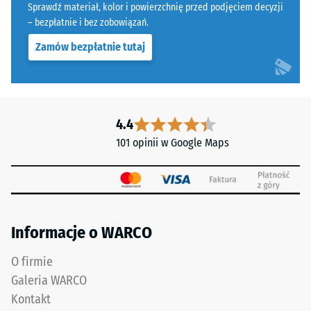
z
Sprawdź materiał, kolor i powierzchnię przed podjęciem decyzji
Skala 5 =
oczyszczonego,
– bezpłatnie i bez zobowiązań.
Infiltracja ok.
czarnego
1000 mm/h (1000
Zamów bezpłatnie tutaj
granulatu
l/h/m²)
ELT
Odporność
połączonego
na poślizg
spoiwem
(EN 16165)
poliuretanowym.
4.4
– Wartość
Skrót
101 opinii w Google Maps
skali 4 =
ELT
średni kąt
oznacza
akceptacji
"End
ok. 16°,
grupa R10
of
Life
Informacje o WARCO
Izolacja
Tyres"
termiczna –
i
Wartość
O firmie
odnosi
skali 5 =
Galeria WARCO
się
Przewodność
Kontakt
do
cieplna ok.