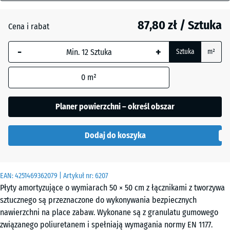
mm
Antracyt
- 8,30 zł
87,80 zł / Sztuka
Cena i rabat
Wybrany,
niebiesko
-
+
Sztuka
m²
obramowany
Beż
+ 11,70 zł
wymiar jest
piaskowy
0
m²
używany do
obliczenia
zapotrzebowania
Planer powierzchni – określ obszar
Błękit
(chyba że w
+ 9,60 zł
nieba
danych produktu
Dodaj do koszyka
wskazano
inaczej).
Czerwony
- 7,10 zł
ceglasty
50
EAN:
4251469362079
| Artykuł nr:
6207
x
Płyty amortyzujące o wymiarach 50 × 50 cm z łącznikami z tworzywa
50
sztucznego są przeznaczone do wykonywania bezpiecznych
x 8
Szary
nawierzchni na place zabaw. Wykonane są z granulatu gumowego
+ 9,60 zł
cm
łupkowy
związanego poliuretanem i spełniają wymagania normy EN 1177.