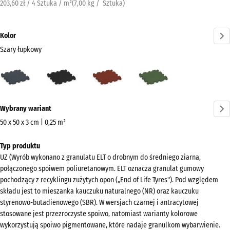
203,60 zł / 4 Sztuka / m²
(
7,00
kg
/ Sztuka)
Kolor
Szary łupkowy
Szary
Antracyt
Czerwony
Zielony
łupkowy
ceglasty
trawiasty
(active)
Więcej
Wybrany wariant
informacji
o
50 x 50 x 3 cm | 0,25 m²
kolorach?
Wymiary
Typ produktu
do
Pokaż
UZ (Wyrób wykonano z granulatu ELT o drobnym do średniego ziarna,
wysyłki
paletę
połączonego spoiwem poliuretanowym. ELT oznacza granulat gumowy
540
kolorów
pochodzący z recyklingu zużytych opon („End of Life Tyres"). Pod względem
x
składu jest to mieszanka kauczuku naturalnego (NR) oraz kauczuku
Szary
540
styrenowo-butadienowego (SBR). W wersjach czarnej i antracytowej
(active)
łupkowy
x
stosowane jest przezroczyste spoiwo, natomiast warianty kolorowe
wykorzystują spoiwo pigmentowane, które nadaje granulkom wybarwienie.
30