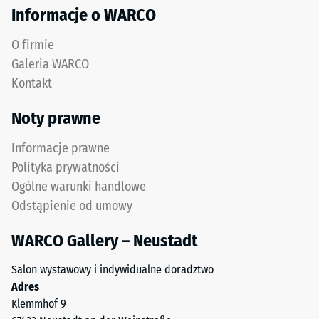
"End
Izolacja
Informacje o WARCO
of
termiczna –
Life
Wartość
O firmie
Tyres"
skali 3 =
Galeria WARCO
i
Przewodność
Kontakt
cieplna ok.
odnosi
0,11 W/(m·K)
się
Noty prawne
do
Mrozoodporny
granulatu
Informacje prawne
Wytrzymałość
gumowego
Polityka prywatności
na
uzyskiwanego
Ogólne warunki handlowe
z
ściskanie
Odstąpienie od umowy
recyklingu
-
zużytych
WARCO Gallery – Neustadt
Wartość
opon.
Górna
skali
Salon wystawowy i indywidualne doradztwo
warstwa
Adres
3
użytkowa
Klemmhof 9
=
z