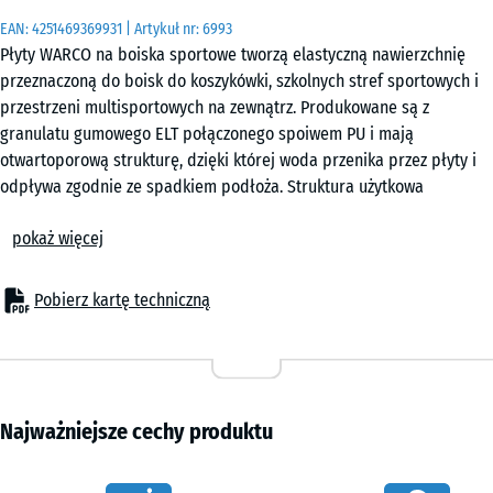
|
EAN:
4251469369931
| Artykuł nr:
6993
0,25
Płyty WARCO na boiska sportowe tworzą elastyczną nawierzchnię
m²
przeznaczoną do boisk do koszykówki, szkolnych stref sportowych i
przestrzeni multisportowych na zewnątrz. Produkowane są z
granulatu gumowego ELT połączonego spoiwem PU i mają
50
otwartoporową strukturę, dzięki której woda przenika przez płyty i
x
odpływa zgodnie ze spadkiem podłoża. Struktura użytkowa
50
zapewnia przyczepność zarówno na sucho, jak i po deszczu, a
x 4
+ 17,70 zł
pokaż więcej
sprężystość ogranicza obciążenia odczuwalne podczas biegania,
cm
skoków i gwałtownych zmian kierunku. Odbicie piłki pozostaje
|
przewidywalne podczas gry w koszykówkę i piłkę nożną, a granulat
Pobierz kartę techniczną
0,25
gumowy tłumi odgłosy kroków i drgania.
m²
Połączenie typu puzzle
Każda płyta posiada zintegrowane połączenie typu puzzle na
wszystkich czterech bokach. Elementy łączą się bez użycia kleju i
śrub, tworząc stabilny układ odporny na przesuwanie podczas
Najważniejsze cechy produktu
użytkowania. System umożliwia szybki montaż oraz łatwe
dopasowanie układu do wielkości boiska lub placu. W razie