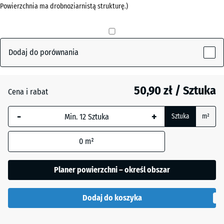
Powierzchnia ma drobnoziarnistą strukturę.)
mm
Antracyt
- 2,40 zł
Wybrany,
niebiesko
obramowany
Dodaj do porównania
Czerwony
wymiar jest
ceglasty
używany do
obliczenia
50,90 zł / Sztuka
Cena i rabat
zapotrzebowania
Zielony
(chyba że w
+ 2,50 zł
-
+
Sztuka
m²
trawiasty
danych produktu
wskazano
0
m²
inaczej).
50
Planer powierzchni – określ obszar
x
50
Dodaj do koszyka
x 3
cm