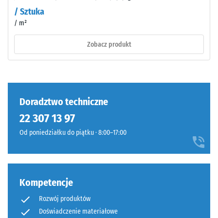
dźwięków
się
/ Sztuka
uderzeniowych
zużywać,
– Wartość
/ m²
jednak
skali 2 =
przy
Zobacz produkt
komfortowe
tym
tłumienie
ciemnym
Klasa
kolorze
antypoślizgowości
efekt
DS (EN 14041) -
Doradztwo techniczne
jest
Wartość skali 2 =
niewielki.
Współczynnik
22 307 13 97
tarcia ok. 0,38
Od poniedziałku do piątku · 8:00–17:00
Materiał
Odporność
–
na
Składniki
ścieranie
–
i
Kompetencje
Odporność
budowa
na zużycie
Rozwój produktów
ścierne –
Doświadczenie materiałowe