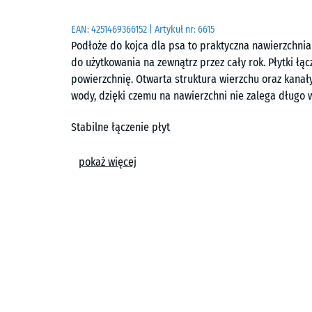
EAN:
4251469366152
| Artykuł nr:
6615
Podłoże do kojca dla psa to praktyczna nawierzchni
do użytkowania na zewnątrz przez cały rok. Płytki łąc
powierzchnię. Otwarta struktura wierzchu oraz ka
wody, dzięki czemu na nawierzchni nie zalega długo w
Stabilne łączenie płyt
System łączenia puzzlowego utrzymuje płytki we wła
pokaż więcej
nawierzchnię bez klejenia oraz bez przykręcania do
układ, który nie rozsuwa się przy codziennym użytkow
zwierzę intensywnie się porusza.
Proste układanie na różnych podbudowach
Nawierzchnię można układać na każdym trwale nośnym
brukowa. Sprawdza się również na odpowiednio prz
Korzystnym wariantem jest także montaż na kratkach 