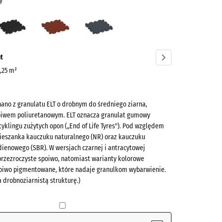
y
ny
Antracyt
Czerwony
Szary
asty
ceglasty
łupkowy
ve)
t
0,25 m²
ano z granulatu ELT o drobnym do średniego ziarna,
oiwem poliuretanowym. ELT oznacza granulat gumowy
yklingu zużytych opon („End of Life Tyres"). Pod względem
mieszanka kauczuku naturalnego (NR) oraz kauczuku
ienowego (SBR). W wersjach czarnej i antracytowej
(active)
y
przezroczyste spoiwo, natomiast warianty kolorowe
oiwo pigmentowane, które nadaje granulkom wybarwienie.
 drobnoziarnistą strukturę.)
- 4,20 zł