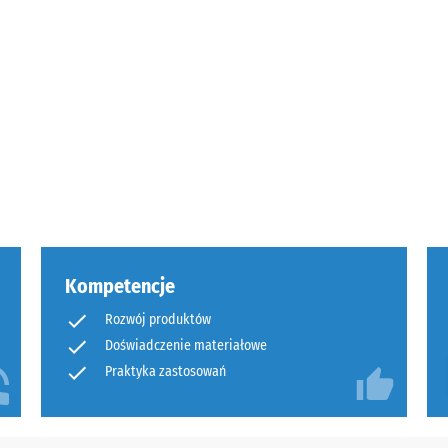
anie
ść
Kompetencje
tałej
ienia
Rozwój produktów
Doświadczenie materiałowe
Praktyka zastosowań
nach