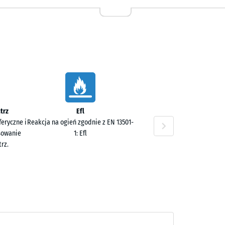
,80 zł
trz
Efl
eryczne i
Reakcja na ogień zgodnie z EN 13501-
sowanie
1: Efl
rz.