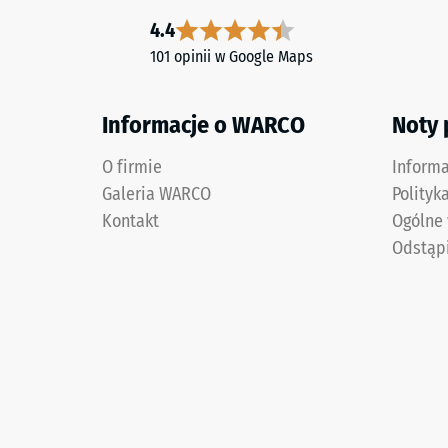
odcią
–
4.4
(BS
Składniki
101 opinii w Google Maps
i
7188)
budowa
Informacje o WARCO
Noty
Wyrób
O firmie
2 / 5
Inform
ma
Galeria WARCO
Polityk
budowę
Kontakt
Ogólne
dwuwarstwową
Odstąp
i
Wytrzym
wykonany
na
jest
ściskani
z
materiał
oczyszczonego,
opisuje
czarnego
jego
granulatu
odporno
ELT
na