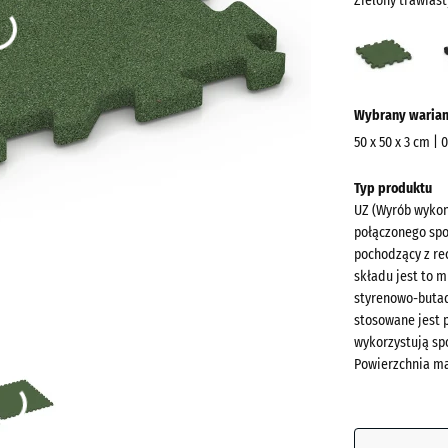
Zielony trawiast
Zielo
trawi
(acti
Więcej
Wybrany warian
informacji
o
50 x 50 x 3 cm | 
kolorach?
Wymiary
Typ produktu
do
Pokaż
UZ (Wyrób wykon
wysyłki
paletę
połączonego sp
540
kolorów
pochodzący z rec
x
składu jest to 
Zielony
540
styrenowo-butad
trawiast
x
stosowane jest 
wykorzystują sp
30
Powierzchnia ma
mm
Antracyt
Wybrany,
niebiesko