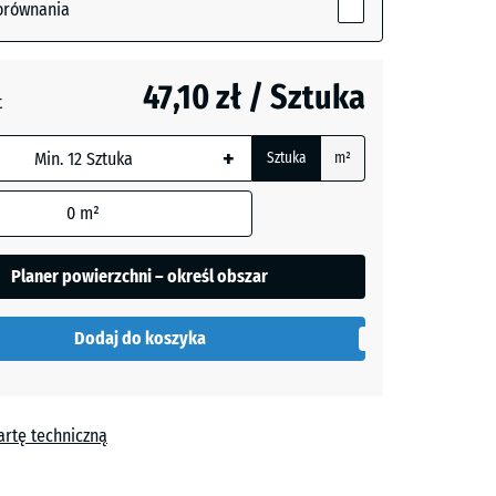
ny
orównania
y
- 2,10 zł
47,10 zł / Sztuka
t
wania
w
- 2,10 zł
+
Sztuka
m²
duktu
0
m²
Planer powierzchni – określ obszar
Dodaj do koszyka
artę techniczną