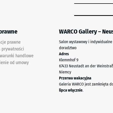
żenia
 prawne
WARCO Gallery – Neu
acje prawne
Salon wystawowy i indywidualne
doradztwo
a prywatności
Adres
 warunki handlowe
Klemmhof 9
ienie od umowy
67433 Neustadt an der Weinstra
ałość
Niemcy
Przerwa wakacyjna
e
Galeria WARCO jest zamknięta d
u
lipca włącznie
.
ść