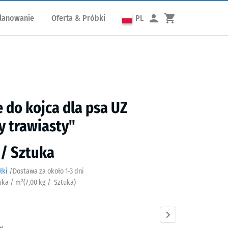
lanowanie
Oferta & Próbki
PL
 do kojca dla psa UZ
y trawiasty"
ł / Sztuka
łki
/
Dostawa za około
​ ​ ​​​1-3 dni
tuka / m²
(
7,00
kg
/ Sztuka)