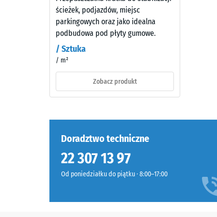
ścisk
Kolor
ścieżek, podjazdów, miejsc
-
powierzchni
parkingowych oraz jako idealna
jest
Warto
podbudowa pod płyty gumowe.
wyrazisty
skali
/ Sztuka
i
/ m²
2
średnio
intensywny.
=
Zobacz produkt
W
ok.
wyniku
0,75
ścierania
warstwy
mm
barwnej
Doradztwo techniczne
pozos
odcień
wgłęb
22 307 13 97
może
stopniowo
po
Od poniedziałku do piątku · 8:00–17:00
ciemnieć.
24
godzi
Materiał