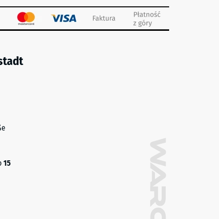
stadt
ße
o
15